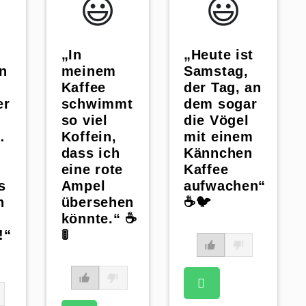
😃️
😃️
„In
„Heute ist
n
meinem
Samstag,
Kaffee
der Tag, an
er
schwimmt
dem sogar
so viel
die Vögel
…
Koffein,
mit einem
dass ich
Kännchen
eine rote
Kaffee
s
Ampel
aufwachen“
h
übersehen
☕🐦
könnte.“ ☕️
!“
🚦