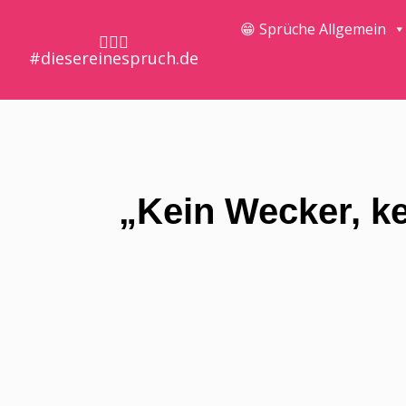
😁 Sprüche Allgemein
🤷🏼‍♀️
#diesereinespruch.de
„Kein Wecker, ke