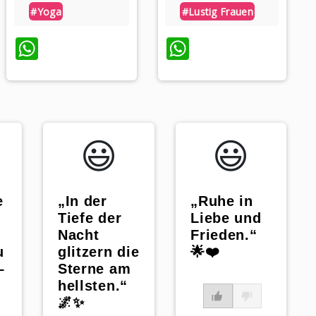
#lustig Frauen
#yoga
WhatsApp
WhatsApp
😃️
😃️
e
„Ruhe in
„In der
Liebe und
Tiefe der
-
Frieden.“
Nacht
u
🌟❤️
glitzern die
–
Sterne am
n
hellsten.“
🌌✨