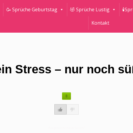
🥳 Sprüche Geburtstag
🤣 Sprüche Lustig
🕯Sp
Kontakt
in Stress – nur noch sü
Wie gefällt dir dieser Spruch?