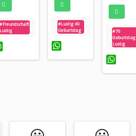
#lustig 40
#freundschaft
Geburtstag
Lustig
#70
Geburtstag
WhatsApp
WhatsApp
Lustig
Wha
😃️
😃️