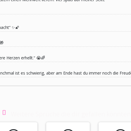
macht“ ✨🌠
🎁
re Herzen erhellt.“ 😭🌈
 Manchmal ist es schwierig, aber am Ende hast du immer noch die Freu
Weitere Sprüche die dir gefallen könnten