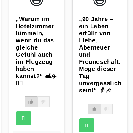
„Warum im
„90 Jahre –
Hotelzimmer
ein Leben
lümmeln,
erfüllt von
wenn du das
Liebe,
gleiche
Abenteuer
Gefühl auch
und
im Flugzeug
Freundschaft.
haben
Möge dieser
kannst?“ 🛋️✈️
Tag
🤷‍♀️
unvergesslich
sein!“ 👵🎶