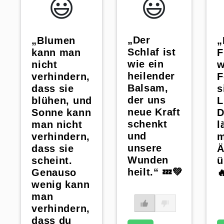
😃️
😃️
„Der
„Blumen
„
Schlaf ist
kann man
F
wie ein
nicht
w
heilender
verhindern,
F
Balsam,
dass sie
s
der uns
blühen, und
L
neue Kraft
Sonne kann
D
schenkt
man nicht
l
und
verhindern,
m
unsere
dass sie
Ä
Wunden
scheint.
ü
heilt.“ 💤💚
Genauso

wenig kann
man
verhindern,
dass du