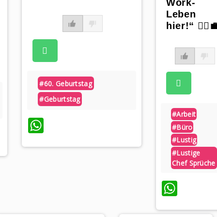
Work-
Leben
hier!“ 🤷‍♀️
#60. Geburtstag
#geburtstag
#arbeit
WhatsApp
#büro
#lustig
#lustige
Chef Sprüche
What