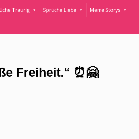
rüche Traurig
Sprüche Liebe
Meme Storys
ße Freiheit.“ ⏰🤗