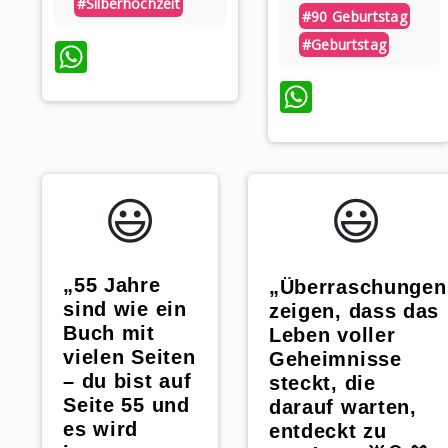
#silberhochzeit
#90 Geburtstag
WhatsApp
#geburtstag
WhatsAp
😃️
😃️
„55 Jahre
„Überraschungen
sind wie ein
zeigen, dass das
Buch mit
Leben voller
vielen Seiten
Geheimnisse
– du bist auf
steckt, die
Seite 55 und
darauf warten,
es wird
entdeckt zu