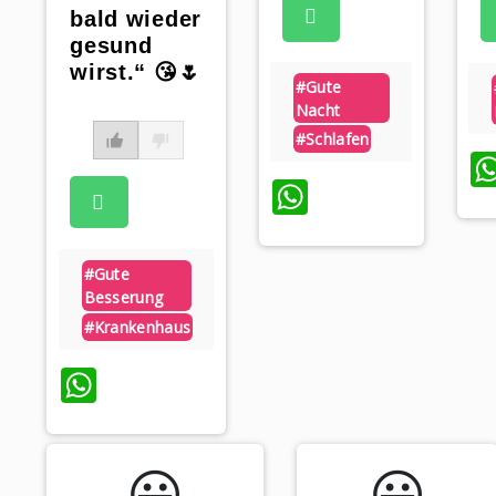
bald wieder
gesund
wirst.“ 😘🌷
#gute
Nacht
#schlafen
WhatsApp
#gute
Besserung
#krankenhaus
WhatsApp
😃️
😃️