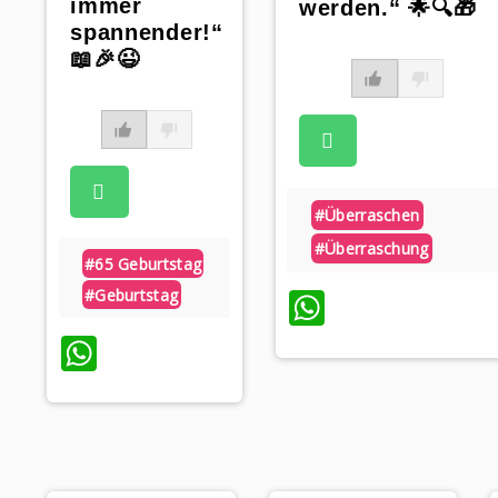
immer
werden.“ 🌟🔍🎁
spannender!“
📖🎉😉
#überraschen
#überraschung
#65 Geburtstag
WhatsApp
#geburtstag
WhatsApp