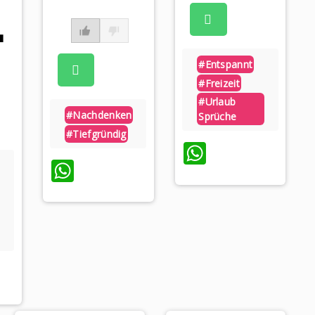

#entspannt
#freizeit
#urlaub
#nachdenken
Sprüche
#tiefgründig
WhatsApp
WhatsApp
sApp