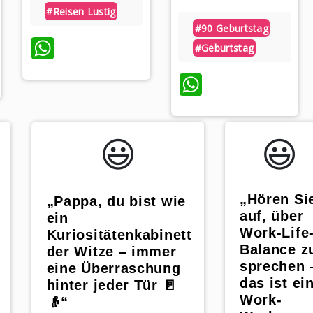
#reisen Lustig
#90 Geburtstag
WhatsApp
#geburtstag
p
WhatsApp
😃️
😃️
„Hören Si
„Pappa, du bist wie
auf, über
ein
Work-Life
Kuriositätenkabinett
Balance z
der Witze – immer
sprechen 
eine Überraschung
das ist ei
hinter jeder Tür 🚪
Work-
👴“