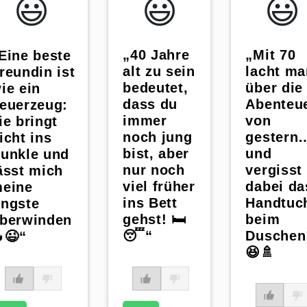
😃️
😃️
😃️
„40 Jahre
„Mit 70
Eine beste
alt zu sein
lacht ma
reundin ist
bedeutet,
über die
ie ein
dass du
Abenteu
euerzeug:
immer
von
ie bringt
noch jung
gestern
icht ins
bist, aber
und
unkle und
nur noch
vergisst
ässt mich
viel früher
dabei da
eine
ins Bett
Handtuc
ngste
gehst! 🛏️
beim
berwinden
😴“
Duschen
😉“
😆🚿