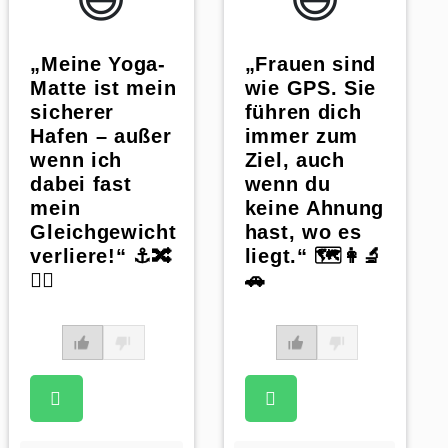
„Frauen sind
„Meine Yoga-
wie GPS. Sie
Matte ist mein
führen dich
sicherer
immer zum
Hafen – außer
Ziel, auch
wenn ich
wenn du
dabei fast
keine Ahnung
mein
hast, wo es
Gleichgewicht
liegt.“ 🗺️👩‍🔬
verliere!“ ⚓️🔀
🚗
🧘‍♀️