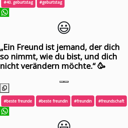
#40. geburtstag
#geburtstag
😃️
WhatsApp
„Ein Freund ist jemand, der dich
so nimmt, wie du bist, und dich
nicht verändern möchte.“ 🥳
#beste freunde
#beste freundin
#freundin
#freundschaft
😃️
WhatsApp