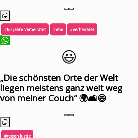
#60 jahre verheiratet
#ehe
#verheiratet
😃️
WhatsApp
„Die schönsten Orte der Welt
liegen meistens ganz weit weg
von meiner Couch“ 🌍🛋️😄
#reisen lustig