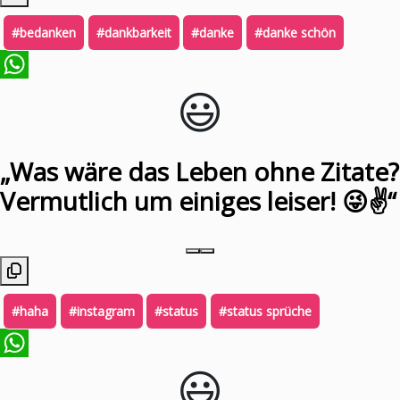
#bedanken
#dankbarkeit
#danke
#danke schön
😃️
WhatsApp
„Was wäre das Leben ohne Zitate?
Vermutlich um einiges leiser! 😜✌️“
#haha
#instagram
#status
#status sprüche
😃️
WhatsApp