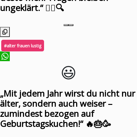
ungeklärt.“ 🕵️‍♀️🔍
#alter frauen lustig
😃️
WhatsApp
„Mit jedem Jahr wirst du nicht nur
älter, sondern auch weiser –
zumindest bezogen auf
Geburtstagskuchen!“ 🔥🎂🥳