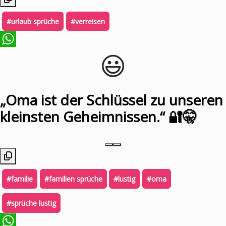
#urlaub sprüche
#verreisen
😃️
WhatsApp
„Oma ist der Schlüssel zu unseren
kleinsten Geheimnissen.“ 🔐🤫
#familie
#familien sprüche
#lustig
#oma
#sprüche lustig