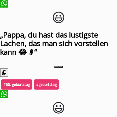
😃️
WhatsApp
„Pappa, du hast das lustigste
Lachen, das man sich vorstellen
kann 😂👴“
#60. geburtstag
#geburtstag
😃️
WhatsApp