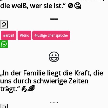
die weiß, wer sie ist.“ 🚫🤔
#arbeit
#büro
#lustige chef sprüche
😃️
WhatsApp
„In der Familie liegt die Kraft, die
uns durch schwierige Zeiten
trägt.“ 💪🌈