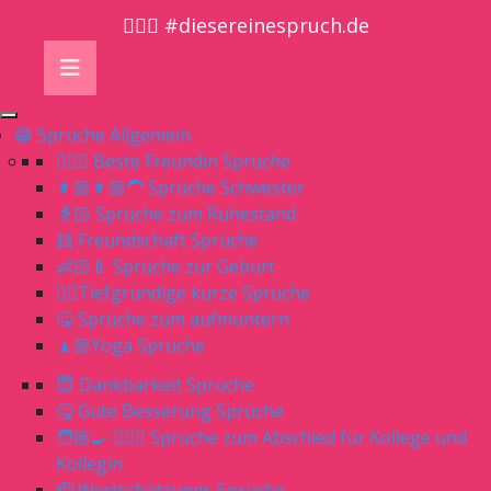
🤷🏼‍♀️ #diesereinespruch.de
😁 Sprüche Allgemein
👱🏻‍♀️ Beste Freundin Sprüche
👩🏼👩🏼‍🦱 Sprüche Schwester
👵🏻 Sprüche zum Ruhestand
👯 Freundschaft Sprüche
👶🏻🍼 Sprüche zur Geburt
👌🏻Tiefgründige kurze Sprüche
🤒 Sprüche zum aufmuntern
🧘🏼Yoga Sprüche
😇 Dankbarkeit Sprüche
🤒 Gute Besserung Sprüche
🧑🏼‍🍳 👨🏼‍⚕️ Sprüche zum Abschied für Kollege und
Kollegin
🫡 Wertschätzungs Sprüche