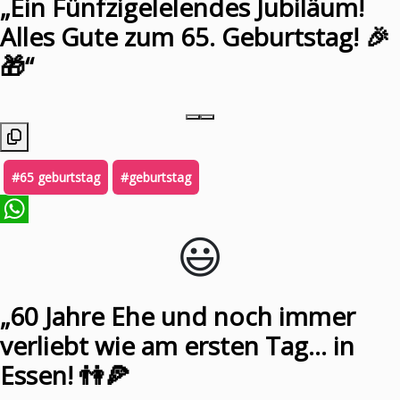
„Ein Fünfzigelelendes Jubiläum!
Alles Gute zum 65. Geburtstag! 🎉
🎁“
#65 geburtstag
#geburtstag
😃️
WhatsApp
„60 Jahre Ehe und noch immer
verliebt wie am ersten Tag… in
Essen! 👫🍕