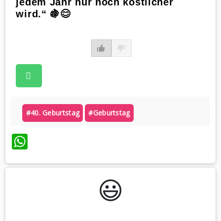
jedem Jahr nur noch köstlicher
wird.“ 🍇😊
#40. Geburtstag
#geburtstag
WhatsApp
😃️