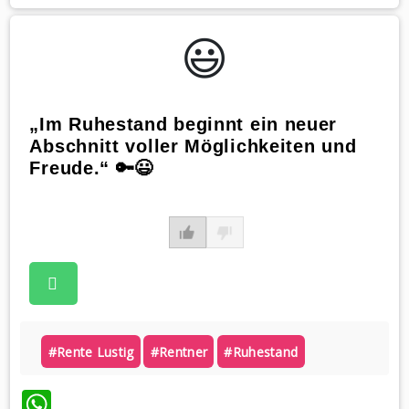
😃️
„Im Ruhestand beginnt ein neuer
Abschnitt voller Möglichkeiten und
Freude.“ 🔑😃
#rente Lustig
#rentner
#ruhestand
WhatsApp