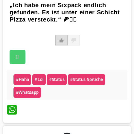
„Ich habe mein Sixpack endlich
gefunden. Es ist unter einer Schicht
Pizza versteckt.“ 🍕🏋️‍♀️
#haha
#lol
#status
#status Sprüche
#whatsapp
WhatsApp