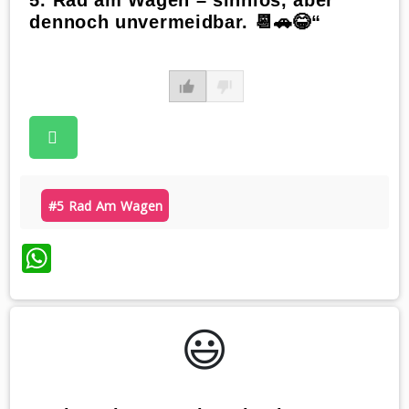
5. Rad am Wagen – sinnlos, aber
dennoch unvermeidbar. 📆🚗😂“
#5 Rad Am Wagen
WhatsApp
😃️