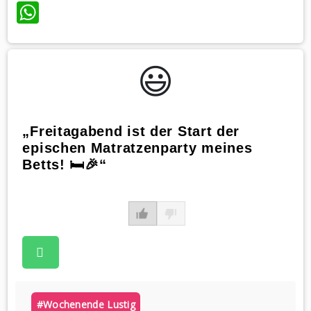
WhatsApp
😃️
„Freitagabend ist der Start der
epischen Matratzenparty meines
Betts! 🛏️🎉“
#wochenende Lustig