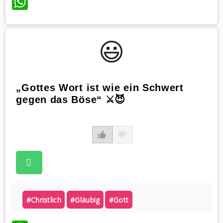
WhatsApp
😃️
„Gottes Wort ist wie ein Schwert
gegen das Böse“ ⚔️😈
#christlich
#gläubig
#gott