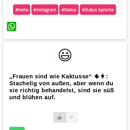
#haha
#instagram
#status
#status Sprüche
WhatsApp
😃️
„Frauen sind wie Kaktusse“ 🌵👩:
Stachelig von außen, aber wenn du
sie richtig behandelst, sind sie süß
und blühen auf.