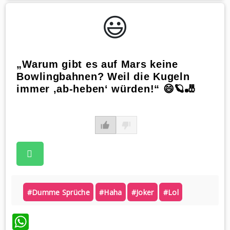
😃️
„Warum gibt es auf Mars keine
Bowlingbahnen? Weil die Kugeln
immer ‚ab-heben‘ würden!“ 😄🪐🎳
#dumme Sprüche
#haha
#joker
#lol
WhatsApp