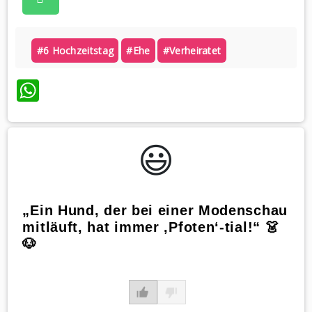
#6 Hochzeitstag
#ehe
#verheiratet
WhatsApp
😃️
„Ein Hund, der bei einer Modenschau
mitläuft, hat immer ‚Pfoten‘-tial!“ 👗
🐶