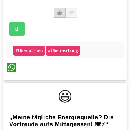
#überraschen
#überraschung
WhatsApp
😃️
„Meine tägliche Energiequelle? Die
Vorfreude aufs Mittagessen! 🍽️⚡“