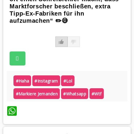
Marktforscher beschließen, extra
Tipp-Ex-Fabriken für ihn
aufzumachen“ ✏️😅
#haha
#instagram
#lol
#markiere Jemanden
#whatsapp
#wtf
WhatsApp