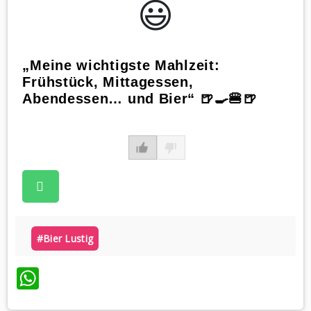
😃️
„Meine wichtigste Mahlzeit:
Frühstück, Mittagessen,
Abendessen… und Bier“ 🍺🍳🍔🍺
#bier Lustig
WhatsApp