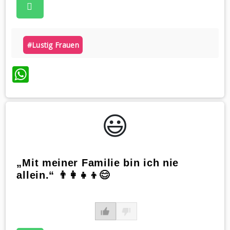
#lustig Frauen
WhatsApp
😃️
„Mit meiner Familie bin ich nie
allein.“ 👨‍👩‍👧‍👦😊