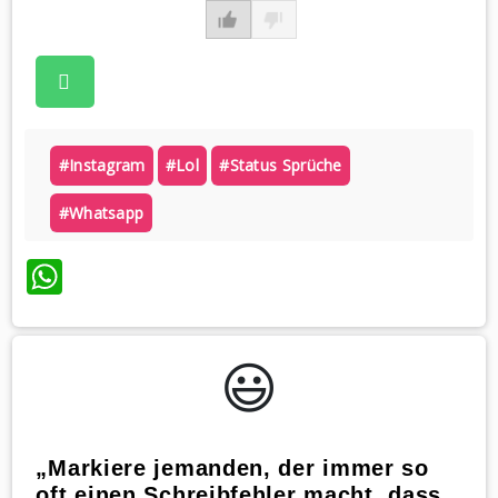
#instagram
#lol
#status Sprüche
#whatsapp
WhatsApp
😃️
„Markiere jemanden, der immer so
oft einen Schreibfehler macht, dass