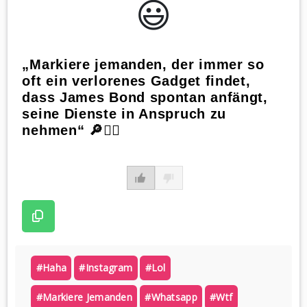
😃️
„Markiere jemanden, der immer so
oft ein verlorenes Gadget findet,
dass James Bond spontan anfängt,
seine Dienste in Anspruch zu
nehmen“ 🔎🕵️‍♂️
#haha
#instagram
#lol
#markiere Jemanden
#whatsapp
#wtf