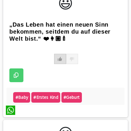
😃️
„Das Leben hat einen neuen Sinn
bekommen, seitdem du auf dieser
Welt bist.“ ❤️👩🏼‍🍼
#baby
#erstes Kind
#geburt
WhatsApp