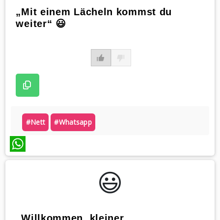
„Mit einem Lächeln kommst du
weiter“ 😃
#nett
#whatsapp
WhatsApp
😃️
„Willkommen, kleiner