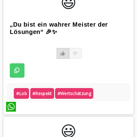
😃️
„Du bist ein wahrer Meister der
Lösungen“ 🎉✨
#lob
#respekt
#wertschätzung
WhatsApp
😃️