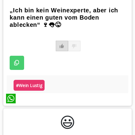
„Ich bin kein Weinexperte, aber ich
kann einen guten vom Boden
ablecken“ 🍷👅😜
#wein Lustig
WhatsApp
😃️