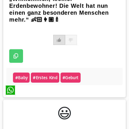
Erdenbewohner! Die Welt hat nun
einen ganz besonderen Menschen
mehr.“ 👶🏻👩🏼‍🍼
#baby
#erstes Kind
#geburt
WhatsApp
😃️