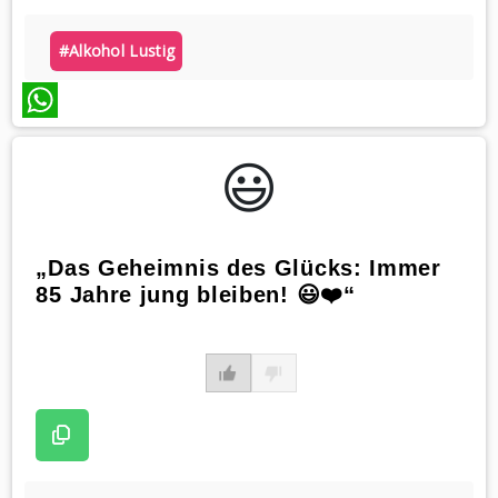
#alkohol Lustig
WhatsApp
😃️
„Das Geheimnis des Glücks: Immer
85 Jahre jung bleiben! 😃❤️“