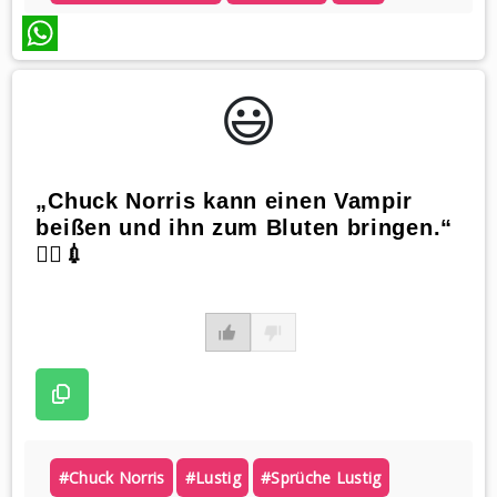
WhatsApp
😃️
„Chuck Norris kann einen Vampir
beißen und ihn zum Bluten bringen.“
🧛‍♂️💉
#chuck Norris
#lustig
#sprüche Lustig