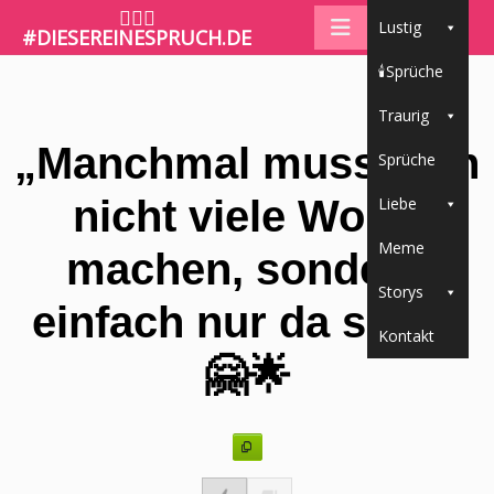
🤷🏼‍♀️
Lustig
#DIESEREINESPRUCH.DE
🕯Sprüche
Traurig
„Manchmal muss man
Sprüche
nicht viele Worte
Liebe
Meme
machen, sondern
Storys
einfach nur da sein.“
Kontakt
🤗🌟