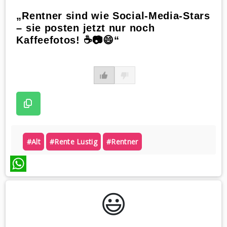
„Rentner sind wie Social-Media-Stars
– sie posten jetzt nur noch
Kaffeefotos! ☕📷😄“
#alt
#rente Lustig
#rentner
WhatsApp
😃️