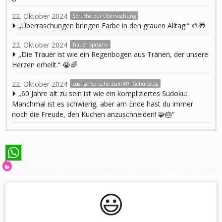
22. Oktober 2024
Sprüche zur Überraschung
„Überraschungen bringen Farbe in den grauen Alltag.“ 🎨🎁
22. Oktober 2024
Trauer Sprüche
„Die Trauer ist wie ein Regenbogen aus Tränen, der unsere
Herzen erhellt.“ 😭🌈
22. Oktober 2024
Lustige Sprüche zum 60. Geburtstag
„60 Jahre alt zu sein ist wie ein kompliziertes Sudoku:
Manchmal ist es schwierig, aber am Ende hast du immer
noch die Freude, den Kuchen anzuschneiden! 🧩🎂“
Weitere Sprüche die dir gefallen könnten
WhatsApp
😃️