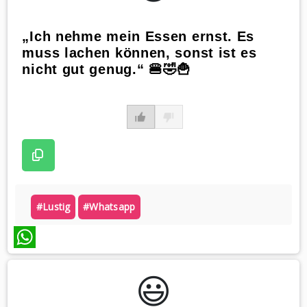
„Ich nehme mein Essen ernst. Es
muss lachen können, sonst ist es
nicht gut genug.“ 🍔🤣🍟
#lustig
#whatsapp
WhatsApp
😃️