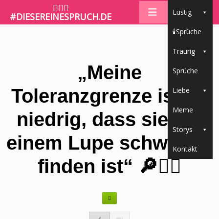
🤷🏼‍♀️
Lustig
#DIESEREINESPRUCH.DE
🕯Sprüche
Traurig
„Meine
Sprüche
Toleranzgrenze ist so
Liebe
Meme
niedrig, dass sie mit
Storys
einem Lupe schwer zu
Kontakt
finden ist“ 🔎🙅‍♀️