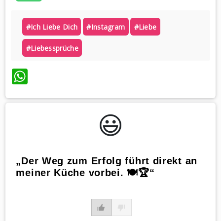
#ich Liebe Dich
#instagram
#liebe
#liebessprüche
WhatsApp
😃️
„Der Weg zum Erfolg führt direkt an
meiner Küche vorbei. 🍽️🏆“