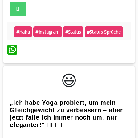
#haha
#instagram
#status
#status Sprüche
WhatsApp
😃️
„Ich habe Yoga probiert, um mein
Gleichgewicht zu verbessern – aber
jetzt falle ich immer noch um, nur
eleganter!“ 🧘‍♀️🤸‍♂️