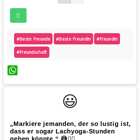
#beste Freunde
#beste Freundin
#freundin
#freundschaft
WhatsApp
😃️
„Markiere jemanden, der so lustig ist,
dass er sogar Lachyoga-Stunden
geben könnte.“ 😅🧘‍♂️