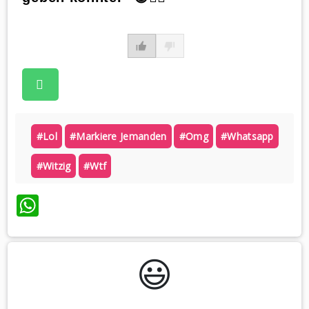
#lol
#markiere Jemanden
#omg
#whatsapp
#witzig
#wtf
WhatsApp
😃️