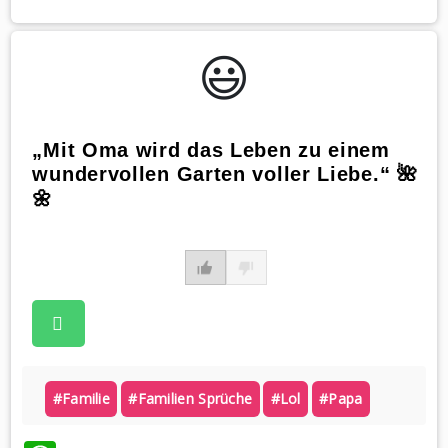
😃️
„Mit Oma wird das Leben zu einem
wundervollen Garten voller Liebe.“ 🌺
🌼
#familie
#familien Sprüche
#lol
#papa