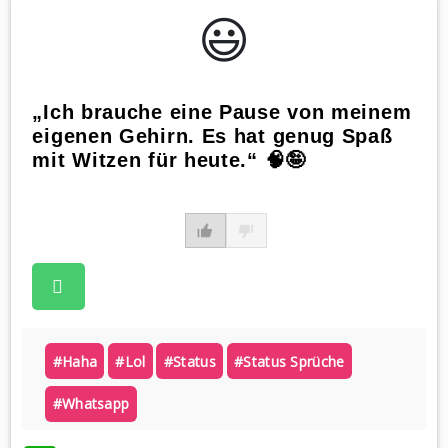
😃️
„Ich brauche eine Pause von meinem
eigenen Gehirn. Es hat genug Spaß
mit Witzen für heute.“ 🧠🤪
#haha
#lol
#status
#status Sprüche
#whatsapp