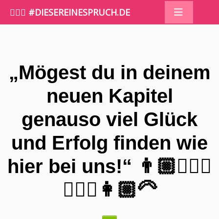
🤷🏼‍♀️ #DIESEREINESPRUCH.DE
„Mögest du in deinem
neuen Kapitel
genauso viel Glück
und Erfolg finden wie
hier bei uns!“ 👨🏼🧔🏼‍♂️
👱🏻‍♀️👩🏼‍🦳