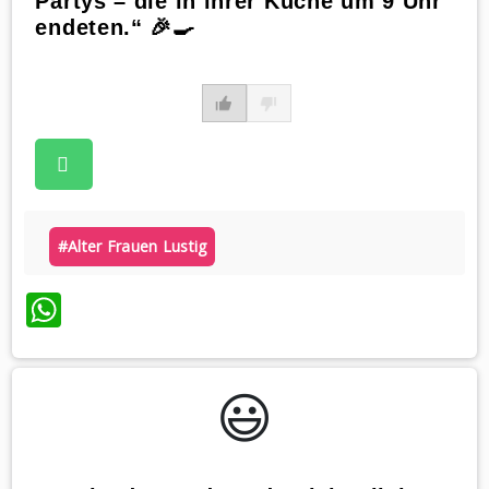
Partys – die in ihrer Küche um 9 Uhr
endeten.“ 🎉🍳
#alter Frauen Lustig
WhatsApp
😃️