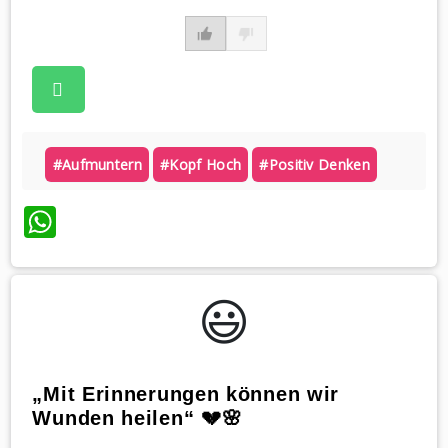
#aufmuntern
#kopf Hoch
#positiv Denken
WhatsApp
😃️
„Mit Erinnerungen können wir
Wunden heilen“ 💔🌸