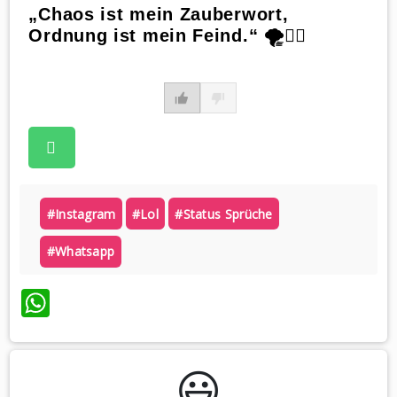
„Chaos ist mein Zauberwort,
Ordnung ist mein Feind.“ 🌪️🤷‍♂️
#instagram
#lol
#status Sprüche
#whatsapp
WhatsApp
😃️