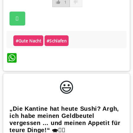
1
#gute Nacht
#schlafen
WhatsApp
😃️
„Die Kantine hat heute Sushi? Argh,
ich habe meinen Geldbeutel
vergessen … und meinen Appetit für
teure Dinge!“ 🍣🤷‍♂️