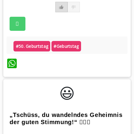
#50. Geburtstag
#geburtstag
WhatsApp
😃️
„Tschüss, du wandelndes Geheimnis
der guten Stimmung!“ 🕵️‍♀️👋