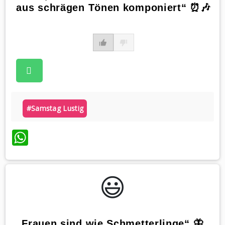
aus schrägen Tönen komponiert“ ⏰🎶
#samstag Lustig
WhatsApp
😃️
„Frauen sind wie Schmetterlinge“ 🦋