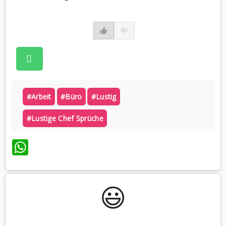
#arbeit
#büro
#lustig
#lustige Chef Sprüche
WhatsApp
😃️