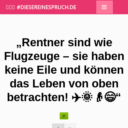
🤷🏼‍♀️ #DIESEREINESPRUCH.DE
„Rentner sind wie
Flugzeuge – sie haben
keine Eile und können
das Leben von oben
betrachten! ✈️🌞👴😄“