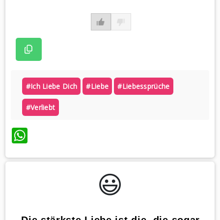
#ich Liebe Dich
#liebe
#liebessprüche
#verliebt
WhatsApp
😃️
„Die stärkste Liebe ist die, die sogar