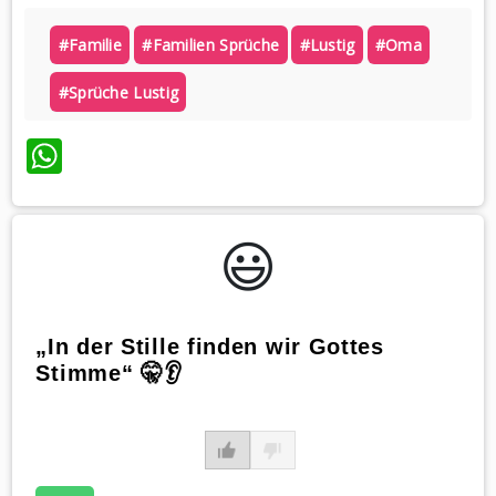
#familie
#familien Sprüche
#lustig
#oma
#sprüche Lustig
WhatsApp
😃️
„In der Stille finden wir Gottes
Stimme“ 🤫👂