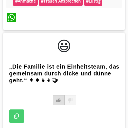
#anmache
#frauen Ansprechen
#lustig
WhatsApp
😃️
„Die Familie ist ein Einheitsteam, das
gemeinsam durch dicke und dünne
geht.“ 👨‍👩‍👧‍👦🤝