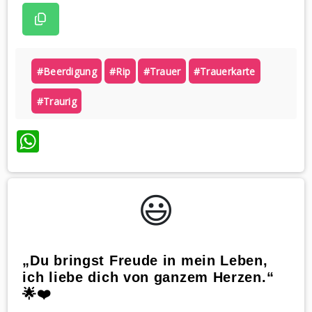
#beerdigung
#rip
#trauer
#trauerkarte
#traurig
WhatsApp
😃️
„Du bringst Freude in mein Leben,
ich liebe dich von ganzem Herzen.“
🌟❤️