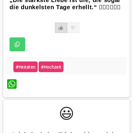
die dunkelsten Tage erhellt.“ 👰🏼‍♀️🤵🏼‍♂️
#heiraten
#hochzeit
WhatsApp
😃️