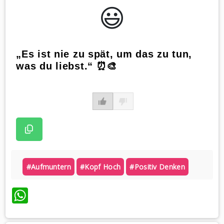
😃️
„Es ist nie zu spät, um das zu tun,
was du liebst.“ ⏰🎨
#aufmuntern
#kopf Hoch
#positiv Denken
WhatsApp