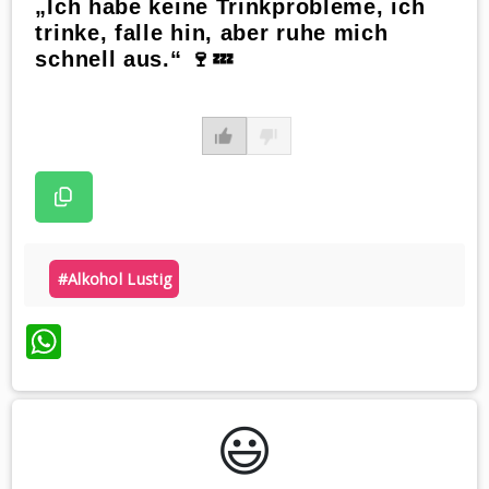
„Ich habe keine Trinkprobleme, ich
trinke, falle hin, aber ruhe mich
schnell aus.“ 🍷💤
#alkohol Lustig
WhatsApp
😃️