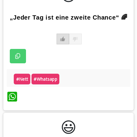
„Jeder Tag ist eine zweite Chance“ 🌈
#nett
#whatsapp
WhatsApp
😃️