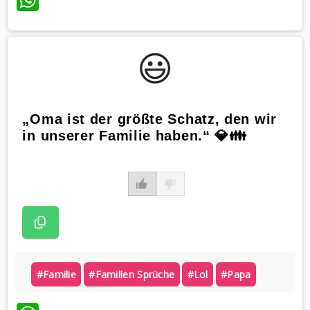
😃️
„Oma ist der größte Schatz, den wir
in unserer Familie haben.“ 💎👪
#familie
#familien Sprüche
#lol
#papa