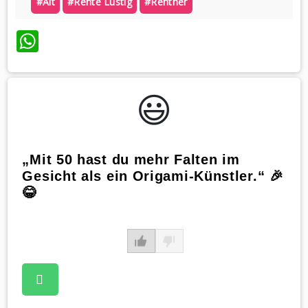
#alt
#rente Lustig
#rentner
WhatsApp
😃️
„Mit 50 hast du mehr Falten im
Gesicht als ein Origami-Künstler.“ 🎉
😂