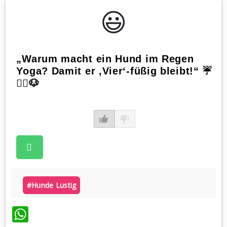
😃️
„Warum macht ein Hund im Regen
Yoga? Damit er ‚Vier‘-füßig bleibt!“ ☔️
🧘‍♂️🐶
#hunde Lustig
WhatsApp