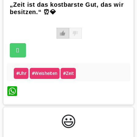
„Zeit ist das kostbarste Gut, das wir
besitzen.“ ⏰💎
#uhr
#weisheiten
#zeit
WhatsApp
😃️