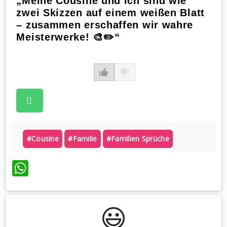
„Meine Cousine und ich sind wie
zwei Skizzen auf einem weißen Blatt
– zusammen erschaffen wir wahre
Meisterwerke! 🎨✏️“
#cousine
#familie
#familien Sprüche
WhatsApp
😃️