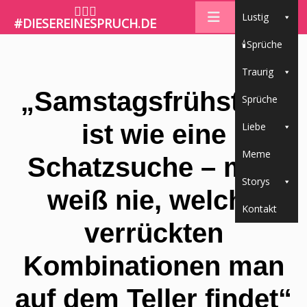
🤷🏼‍♀️
Lustig
#DIESEREINESPRUCH.DE
🕯Sprüche
Traurig
„Samstagsfrühstück
Sprüche
ist wie eine
Liebe
Meme
Schatzsuche – man
Storys
weiß nie, welche
Kontakt
verrückten
Kombinationen man
auf dem Teller findet“