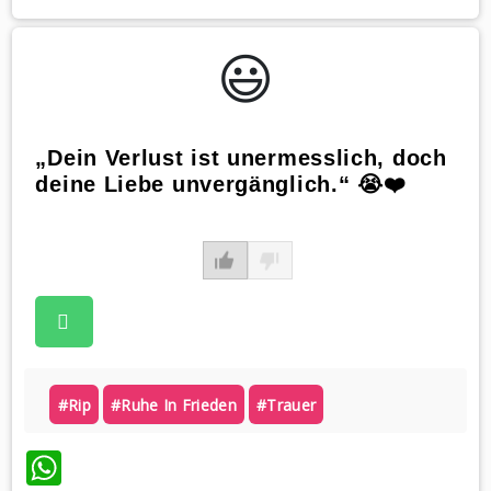
😃️
„Dein Verlust ist unermesslich, doch
deine Liebe unvergänglich.“ 😭❤️
#rip
#ruhe In Frieden
#trauer
WhatsApp