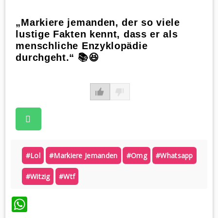
„Markiere jemanden, der so viele
lustige Fakten kennt, dass er als
menschliche Enzyklopädie
durchgeht.“ 📚😆
#lol
#markiere Jemanden
#omg
#whatsapp
#witzig
#wtf
WhatsApp