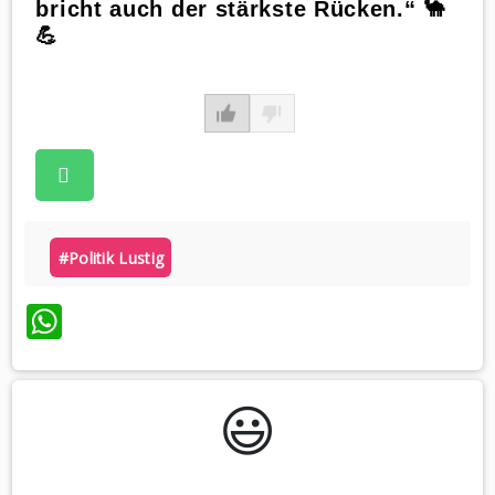
bricht auch der stärkste Rücken.“ 🐪
💪
#politik Lustig
WhatsApp
😃️