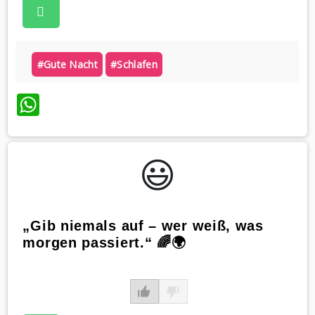
#gute Nacht
#schlafen
WhatsApp
😃️
„Gib niemals auf – wer weiß, was
morgen passiert.“ 🌈🌍