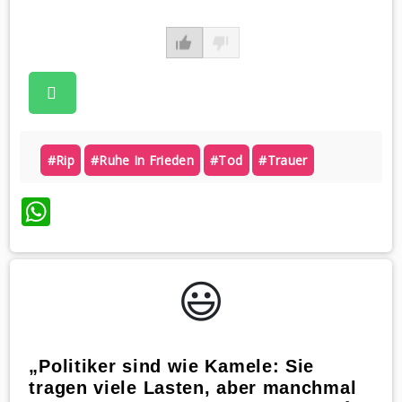
#rip
#ruhe In Frieden
#tod
#trauer
WhatsApp
😃️
„Politiker sind wie Kamele: Sie
tragen viele Lasten, aber manchmal