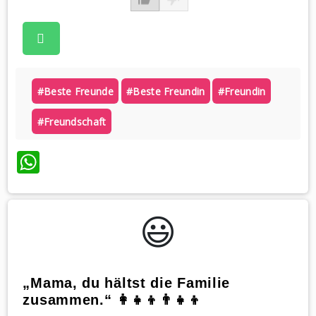
#beste Freunde
#beste Freundin
#freundin
#freundschaft
WhatsApp
😃️
„Mama, du hältst die Familie
zusammen.“ 👩‍👧‍👦👨‍👧‍👦