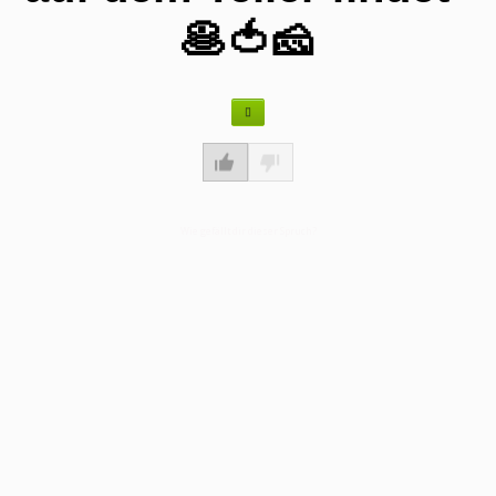
🥞🍅🧀
Wie gefällt dir dieser Spruch?