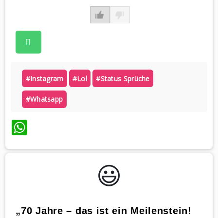
#instagram
#lol
#status Sprüche
#whatsapp
WhatsApp
😃️
„70 Jahre – das ist ein Meilenstein!