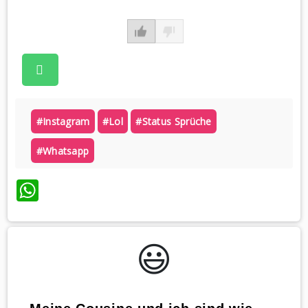
#instagram
#lol
#status Sprüche
#whatsapp
WhatsApp
😃️