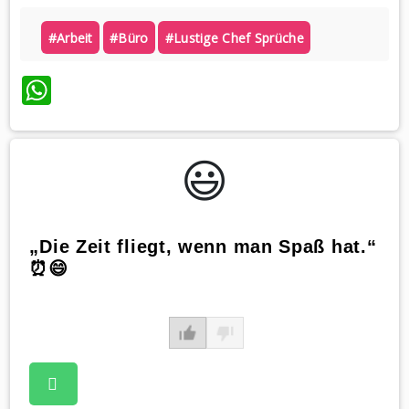
#arbeit
#büro
#lustige Chef Sprüche
WhatsApp
😃️
„Die Zeit fliegt, wenn man Spaß hat.“
⏰😄