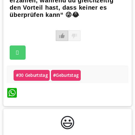
erzählen, während du gleichzeitig
den Vorteil hast, dass keiner es
überprüfen kann“ 😜😂
#30 Geburtstag
#geburtstag
WhatsApp
😃️