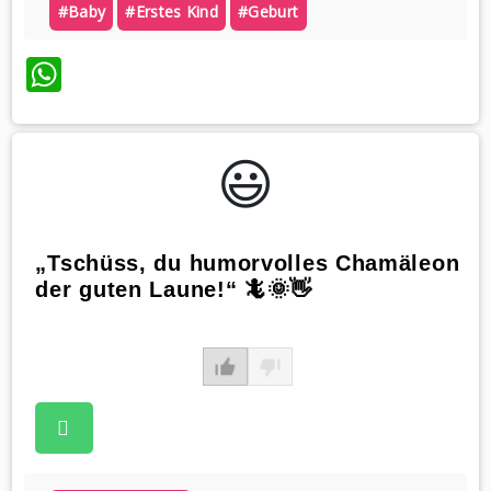
#baby
#erstes Kind
#geburt
WhatsApp
😃️
„Tschüss, du humorvolles Chamäleon
der guten Laune!“ 🦎🌞👋