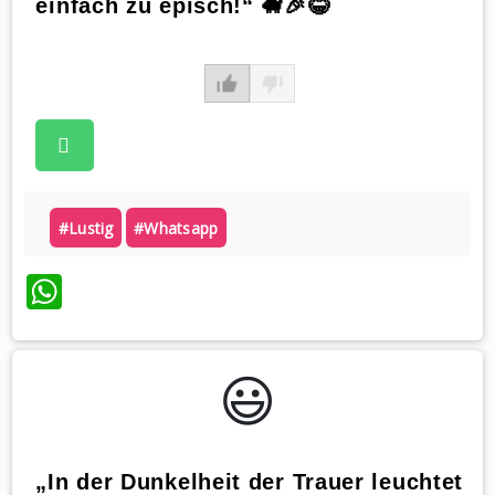
einfach zu episch!“ 🐖🎉😂
#lustig
#whatsapp
WhatsApp
😃️
„In der Dunkelheit der Trauer leuchtet