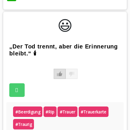
😃️
„Der Tod trennt, aber die Erinnerung
bleibt.“ 🕯
#beerdigung
#rip
#trauer
#trauerkarte
#traurig