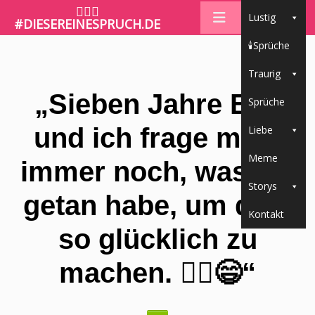
🤷🏼‍♀️
Lustig
#DIESEREINESPRUCH.DE
🕯Sprüche
Traurig
„Sieben Jahre Ehe
Sprüche
und ich frage mich
Liebe
Meme
immer noch, was ich
Storys
getan habe, um dich
Kontakt
so glücklich zu
machen. 🤷‍♂️😄“