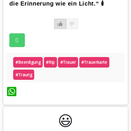
die Erinnerung wie ein Licht.“ 🕯
#beerdigung
#rip
#trauer
#trauerkarte
#traurig
WhatsApp
😃️