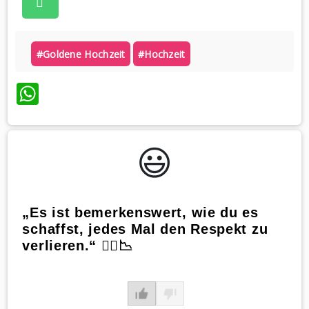
#goldene Hochzeit
#hochzeit
WhatsApp
😃️
„Es ist bemerkenswert, wie du es
schaffst, jedes Mal den Respekt zu
verlieren.“ 🙆‍♂️📉