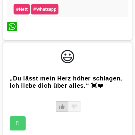
#nett
#whatsapp
WhatsApp
😃️
„Du lässt mein Herz höher schlagen,
ich liebe dich über alles.“ 💓❤️