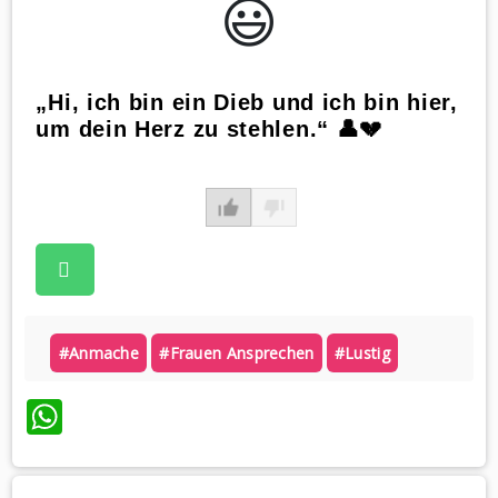
😃️
„Hi, ich bin ein Dieb und ich bin hier,
um dein Herz zu stehlen.“ 👤💔
#anmache
#frauen Ansprechen
#lustig
WhatsApp