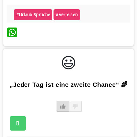
#urlaub Sprüche
#verreisen
WhatsApp
😃️
„Jeder Tag ist eine zweite Chance“ 🌈