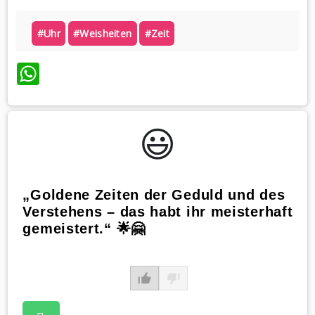
#uhr
#weisheiten
#zeit
WhatsApp
😃️
„Goldene Zeiten der Geduld und des
Verstehens – das habt ihr meisterhaft
gemeistert.“ 🌟🤗