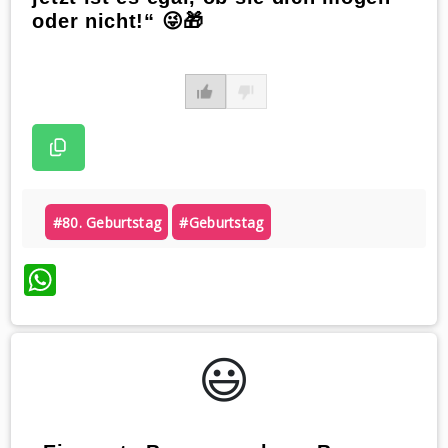
oder nicht!“ 😜🎁
#80. Geburtstag
#geburtstag
WhatsApp
😃️