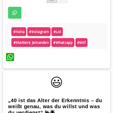
#haha
#instagram
#lol
#markiere Jemanden
#whatsapp
#wtf
WhatsApp
😃️
„40 ist das Alter der Erkenntnis – du
weißt genau, was du willst und was
du verdienst“ 💫🌟