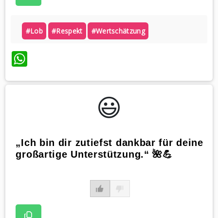
#lob
#respekt
#wertschätzung
WhatsApp
😃️
„Ich bin dir zutiefst dankbar für deine
großartige Unterstützung.“ 🌺💪