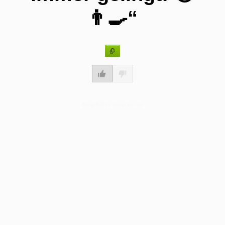
👨‍🍳“
Wie gefällt dir dieser Spruch?