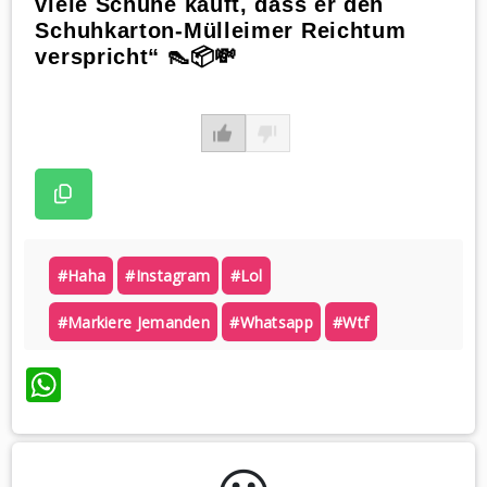
viele Schuhe kauft, dass er den
Schuhkarton-Mülleimer Reichtum
verspricht“ 👠📦💸
#haha
#instagram
#lol
#markiere Jemanden
#whatsapp
#wtf
WhatsApp