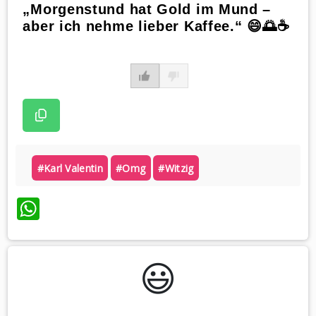
„Morgenstund hat Gold im Mund –
aber ich nehme lieber Kaffee.“ 😄🌅☕
#karl Valentin
#omg
#witzig
WhatsApp
😃️