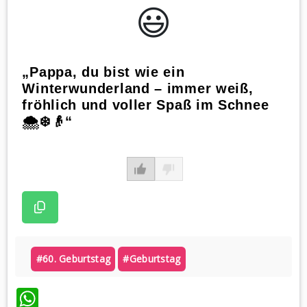
😃️
„Pappa, du bist wie ein
Winterwunderland – immer weiß,
fröhlich und voller Spaß im Schnee
🌨️❄️👴“
#60. Geburtstag
#geburtstag
WhatsApp