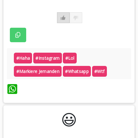
#haha
#instagram
#lol
#markiere Jemanden
#whatsapp
#wtf
WhatsApp
😃️