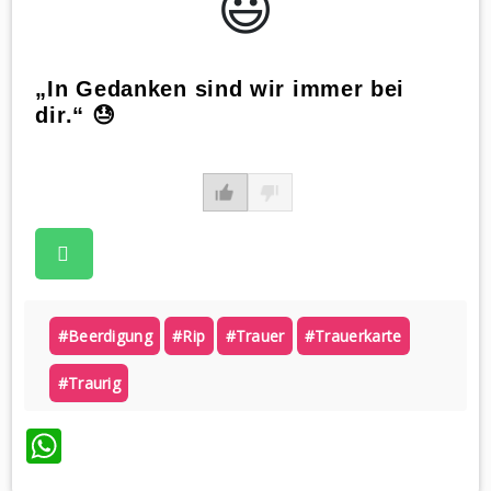
😃️
„In Gedanken sind wir immer bei
dir.“ 😓
#beerdigung
#rip
#trauer
#trauerkarte
#traurig
WhatsApp