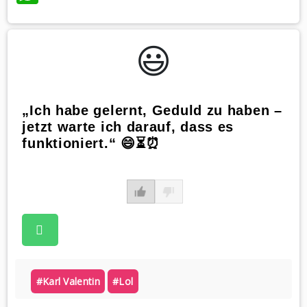
😃️
„Ich habe gelernt, Geduld zu haben –
jetzt warte ich darauf, dass es
funktioniert.“ 😄⏳⏰
#karl Valentin
#lol