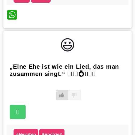
WhatsApp
😃️
„Eine Ehe ist wie ein Lied, das man
zusammen singt.“ 👰🏼‍♀️💍🤵🏼‍♂️
#heiraten
#hochzeit