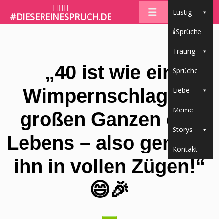
🤷🏼‍♀️
Lustig
#DIESEREINESPRUCH.DE
🕯Sprüche
Traurig
„40 ist wie ein
Sprüche
Wimpernschlag im
Liebe
Meme
großen Ganzen des
Storys
Lebens – also genieße
Kontakt
ihn in vollen Zügen!“
😄🎉