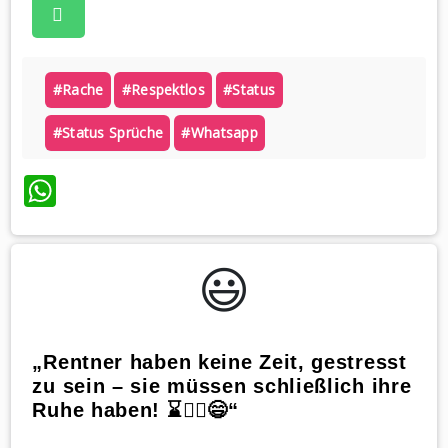
#rache
#respektlos
#status
#status Sprüche
#whatsapp
WhatsApp
😃️
„Rentner haben keine Zeit, gestresst
zu sein – sie müssen schließlich ihre
Ruhe haben! ⌛🧘‍♂️😄“