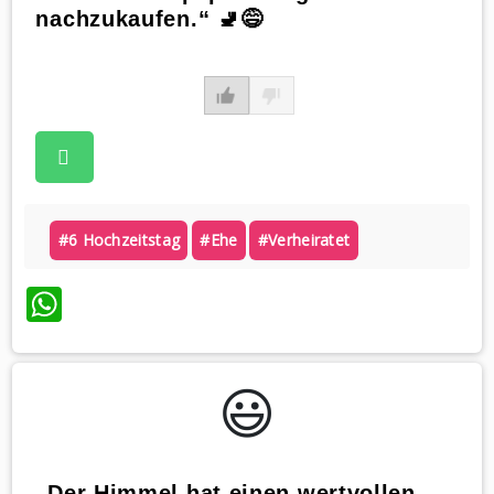
nachzukaufen.“ 🚽😅
#6 Hochzeitstag
#ehe
#verheiratet
WhatsApp
😃️
„Der Himmel hat einen wertvollen