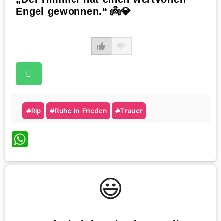
Engel gewonnen.“ 👼💎
#rip
#ruhe In Frieden
#trauer
WhatsApp
😃️