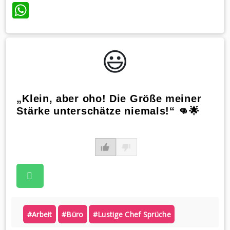
WhatsApp
😃️
„Klein, aber oho! Die Größe meiner
Stärke unterschätze niemals!“ 👊🌟
#arbeit
#büro
#lustige Chef Sprüche