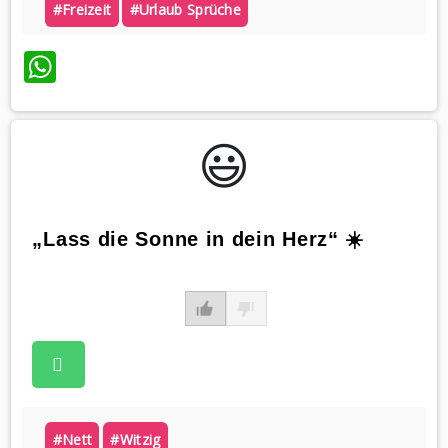
#freizeit
#urlaub Sprüche
WhatsApp
😃️
„Lass die Sonne in dein Herz“ ☀️
#nett
#witzig