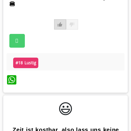
🍔
#18 Lustig
WhatsApp
😃️
„Zeit ist kostbar, also lass uns keine