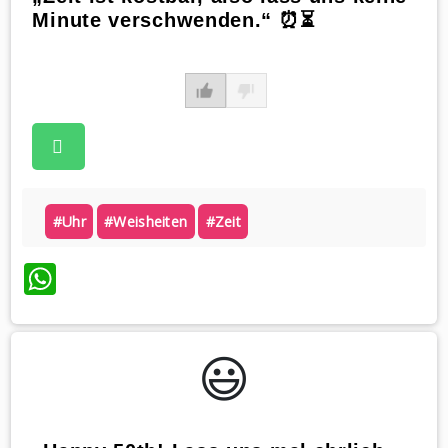
Minute verschwenden.“ ⏰⏳
#uhr
#weisheiten
#zeit
WhatsApp
😃️