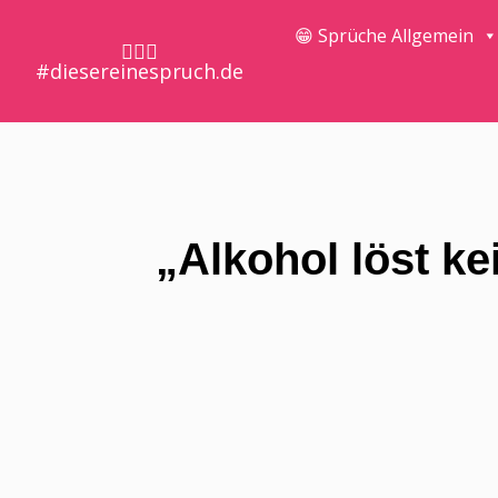
😁 Sprüche Allgemein
🤷🏼‍♀️
#diesereinespruch.de
„Alkohol löst ke