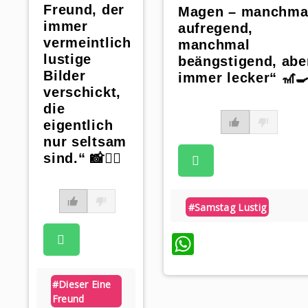
Freund, der
Magen – manchma
immer
aufregend,
vermeintlich
manchmal
lustige
beängstigend, abe
Bilder
immer lecker“ 🎢
verschickt,
die
eigentlich
nur seltsam
sind.“ 📸🤷‍♀️
#samstag Lustig
WhatsApp
#dieser Eine
Freund