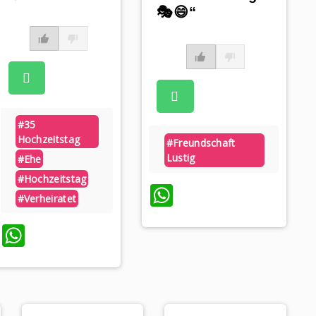
🎭😄“
#35
Hochzeitstag
#freundschaft
Lustig
#ehe
#hochzeitstag
WhatsApp
#verheiratet
WhatsApp