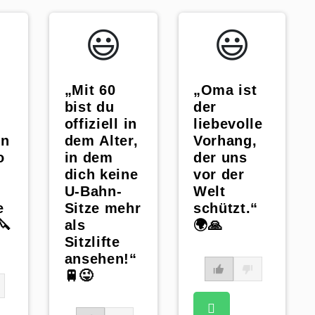
😃️
😃️
„Oma ist
„Mit 60
der
n
bist du
liebevolle
:
offiziell in
Vorhang,
in
dem Alter,
der uns
o
in dem
vor der
dich keine
Welt
U-Bahn-
schützt.“
e
Sitze mehr
🌍🙏
🔪
als
Sitzlifte
ansehen!“
🚆😜