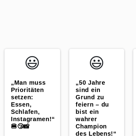
😃️
😃️
„50 Jahre
„Man muss
sind ein
Prioritäten
Grund zu
setzen:
feiern – du
Essen,
bist ein
Schlafen,
wahrer
Instagramen!“
Champion
🍔😴📸
des Lebens!“