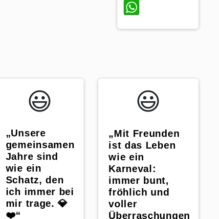
WhatsApp
😃️
😃️
„Unsere
„Mit Freunden
gemeinsamen
ist das Leben
Jahre sind
wie ein
wie ein
Karneval:
Schatz, den
immer bunt,
ich immer bei
fröhlich und
mir trage. 💎
voller
❤️“
Überraschungen