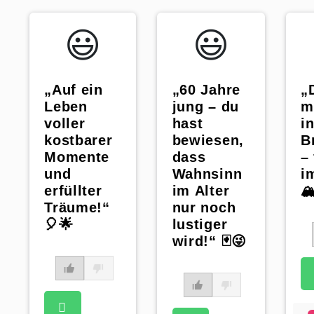
😃️
😃️
„Auf ein
„
„60 Jahre
Leben
m
jung – du
voller
i
hast
kostbarer
B
bewiesen,
Momente
– 
dass
und
i
Wahnsinn
erfüllter
🏔
im Alter
Träume!“
nur noch
🎈🌟
lustiger
wird!“ 🃏😜