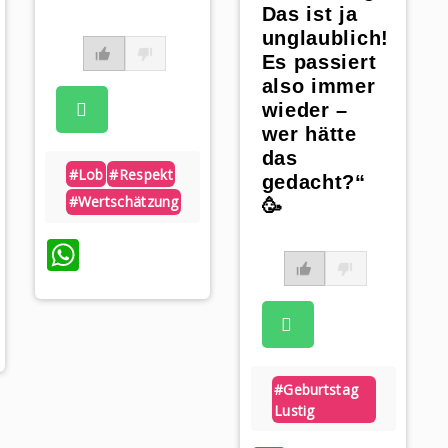
Das ist ja
unglaublich!
Es passiert
also immer
wieder –
wer hätte
das
#lob
#respekt
gedacht?“
#wertschätzung
🥳
WhatsApp
App
#geburtstag
Lustig