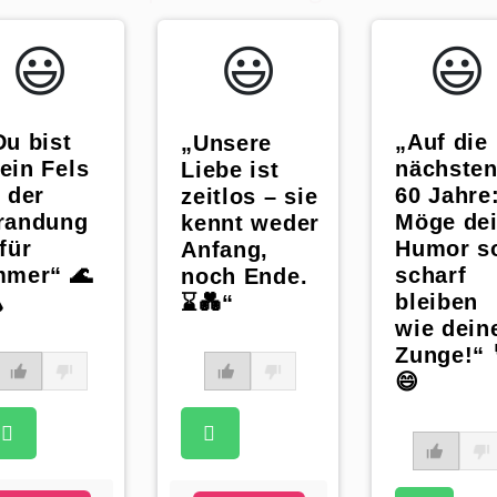
😃️
😃️
😃️
Du bist
„Auf die
„Unsere
ein Fels
nächste
Liebe ist
n der
60 Jahre
zeitlos – sie
randung
Möge de
kennt weder
für
Humor s
Anfang,
mmer“ 🌊
scharf
noch Ende.
️
bleiben
⌛💑“
wie dein
Zunge!“ 
😄