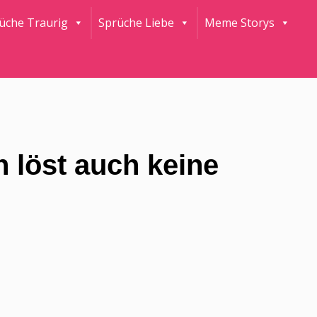
rüche Traurig
Sprüche Liebe
Meme Storys
h löst auch keine
