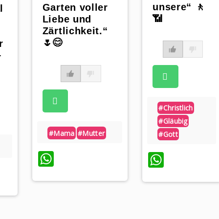
unsere“ 🚶
Garten voller
l
📶
Liebe und
Zärtlichkeit.“
🌷😊
r

#christlich
#gläubig
#mama
#mutter
#gott
WhatsApp
Whats