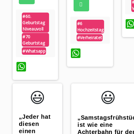
V
#60.
Geburtstag
#6
Niveauvoll
Hochzeitstag
#70
#verheiratet
Geburtstag
WhatsApp
#whatsapp
WhatsApp
😃️
😃️
„Jeder hat
„Samstagsfrühstü
diesen
ist wie eine
einen
Achterbahn für de