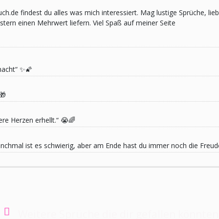
pruch.de findest du alles was mich interessiert. Mag lustige Sprüche,
ern einen Mehrwert liefern. Viel Spaß auf meiner Seite
macht“ ✨🌠
🎁
re Herzen erhellt.“ 😭🌈
 Manchmal ist es schwierig, aber am Ende hast du immer noch die Freu
Weitere Sprüche die dir gefallen könnten