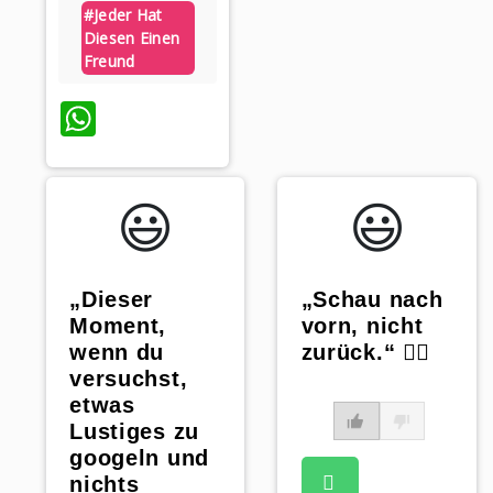
#jeder Hat
Diesen Einen
Freund
WhatsApp
😃️
😃️
„Dieser
„Schau nach
Moment,
vorn, nicht
wenn du
zurück.“ ✋🏻
versuchst,
etwas
Lustiges zu
googeln und
nichts