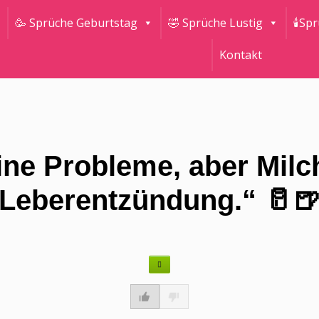
🥳 Sprüche Geburtstag
🤣 Sprüche Lustig
🕯Sp
Kontakt
ine Probleme, aber Milc
Leberentzündung.“ 🥛