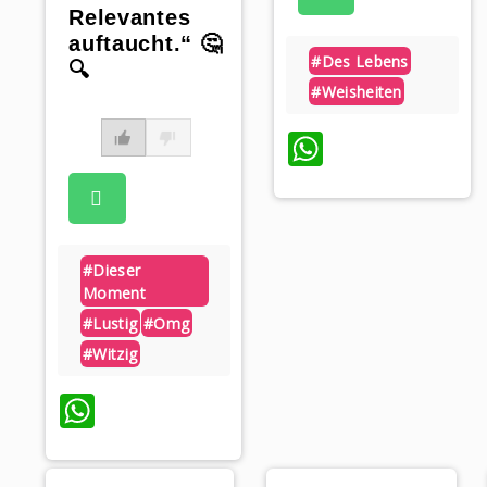
Relevantes
auftaucht.“ 🤔
#des Lebens
🔍
#weisheiten
WhatsAp
#dieser
Moment
#lustig
#omg
#witzig
WhatsApp