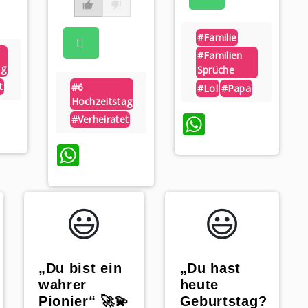
#familie
#familien
ag
Sprüche
t
#6
#lol
#papa
Hochzeitstag
tsApp
WhatsAp
#verheiratet
WhatsApp
😃️
😃️
„Du hast
„Du bist ein
heute
wahrer
Geburtstag?
Pionier“ 🚀💫