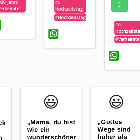
#30 Jahre
#5
erheiratet
Hochzeitstag
#hochzeitstag
WhatsApp
#6
WhatsApp
Hochzeitst
#verheirate
Wha
😃️
😃️
„Gottes
„Mama, du bist
ck
Wege sind
wie ein
höher als
wunderschöner
n