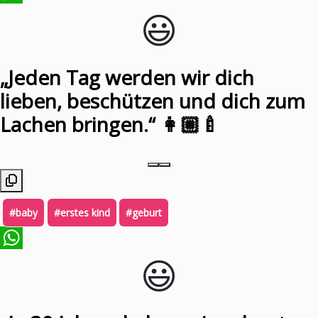
😃️
WhatsApp
„Jeden Tag werden wir dich
lieben, beschützen und dich zum
Lachen bringen.“ 👩🏼‍🍼
#baby
#erstes kind
#geburt
😃️
WhatsApp