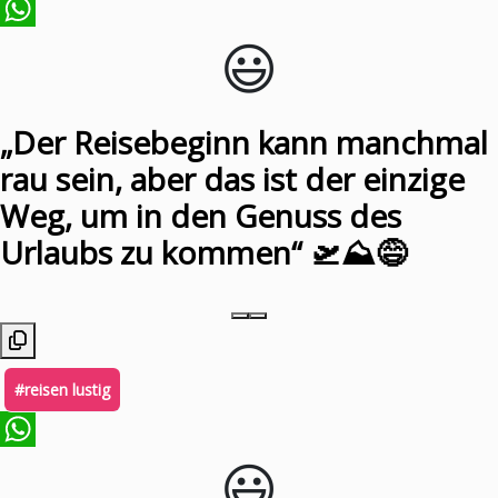
😃️
WhatsApp
„Der Reisebeginn kann manchmal
rau sein, aber das ist der einzige
Weg, um in den Genuss des
Urlaubs zu kommen“ 🛫⛰️😅
#reisen lustig
😃️
WhatsApp