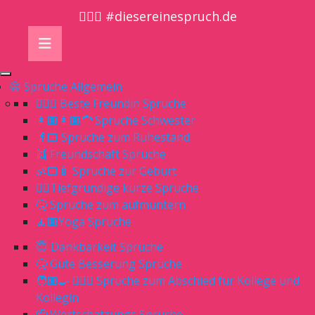
🤷🏼‍♀️ #diesereinespruch.de
😁 Sprüche Allgemein
👱🏻‍♀️ Beste Freundin Sprüche
👩🏼👩🏼‍🦱 Sprüche Schwester
👵🏻 Sprüche zum Ruhestand
👯 Freundschaft Sprüche
👶🏻🍼 Sprüche zur Geburt
👌🏻Tiefgründige kurze Sprüche
🤒 Sprüche zum aufmuntern
🧘🏼Yoga Sprüche
😇 Dankbarkeit Sprüche
🤒 Gute Besserung Sprüche
🧑🏼‍🍳 👨🏼‍⚕️ Sprüche zum Abschied für Kollege und
Kollegin
🫡 Wertschätzungs Sprüche