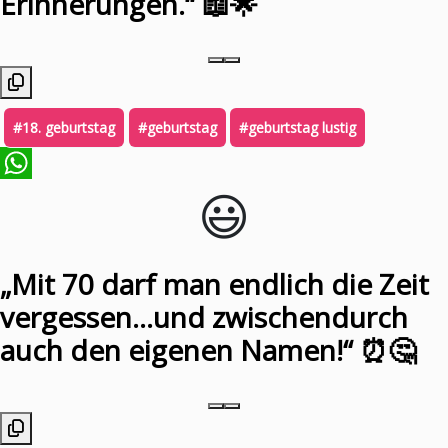
Erinnerungen.“ 📖🌟
#18. geburtstag
#geburtstag
#geburtstag lustig
😃️
WhatsApp
„Mit 70 darf man endlich die Zeit
vergessen…und zwischendurch
auch den eigenen Namen!“ ⏰🤔