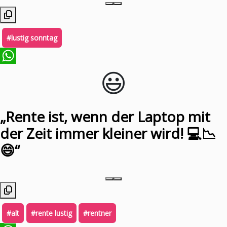
#lustig sonntag
😃️
WhatsApp
„Rente ist, wenn der Laptop mit
der Zeit immer kleiner wird! 💻📉
😄“
#alt
#rente lustig
#rentner