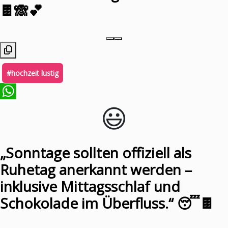
🍫🙈💕
#hochzeit lustig
😃️
WhatsApp
„Sonntage sollten offiziell als
Ruhetag anerkannt werden –
inklusive Mittagsschlaf und
Schokolade im Überfluss.“ 😴🍫