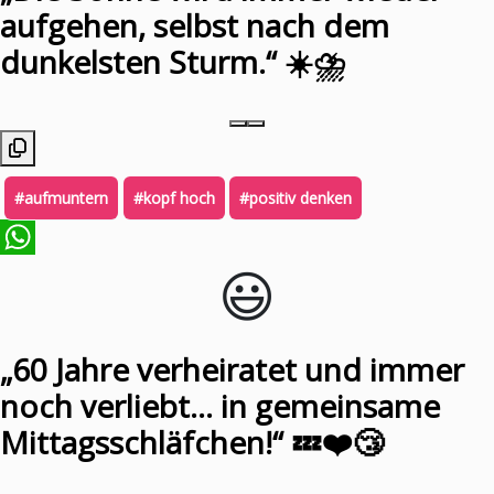
aufgehen, selbst nach dem
dunkelsten Sturm.“ ☀️⛈️
#aufmuntern
#kopf hoch
#positiv denken
😃️
WhatsApp
„60 Jahre verheiratet und immer
noch verliebt… in gemeinsame
Mittagsschläfchen!“ 💤❤️😴