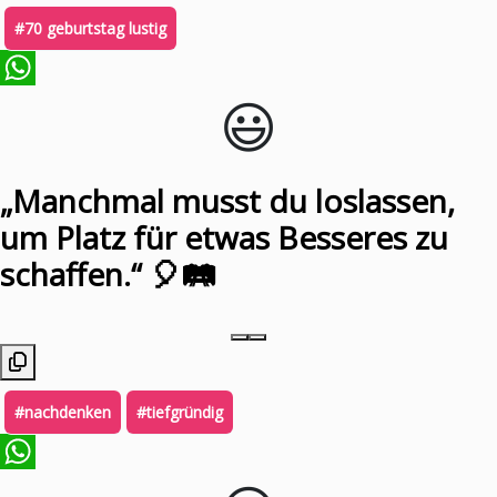
#70 geburtstag lustig
😃️
WhatsApp
„Manchmal musst du loslassen,
um Platz für etwas Besseres zu
schaffen.“ 🎈🛤️
#nachdenken
#tiefgründig
WhatsApp