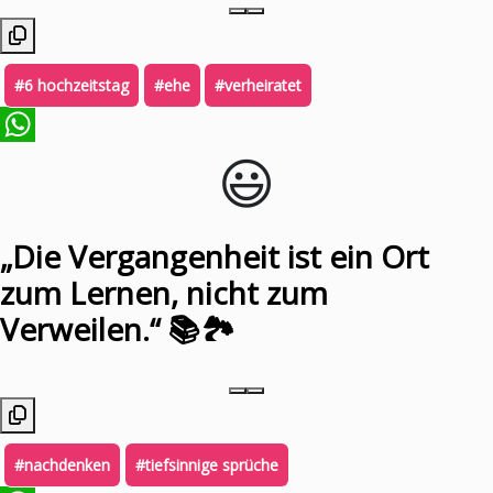
#6 hochzeitstag
#ehe
#verheiratet
😃️
WhatsApp
„Die Vergangenheit ist ein Ort
zum Lernen, nicht zum
Verweilen.“ 📚🏞️
#nachdenken
#tiefsinnige sprüche