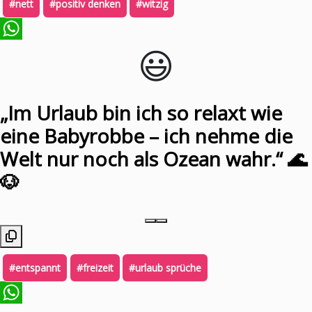
#nett
#positiv denken
#witzig
😃️
WhatsApp
„Im Urlaub bin ich so relaxt wie
eine Babyrobbe – ich nehme die
Welt nur noch als Ozean wahr.“ 🌊
🐶
#entspannt
#freizeit
#urlaub sprüche