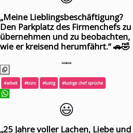
„Meine Lieblingsbeschäftigung?
Den Parkplatz des Firmenchefs zu
übernehmen und zu beobachten,
wie er kreisend herumfährt.“ 🚗🤣
#arbeit
#büro
#lustig
#lustige chef sprüche
😃️
WhatsApp
„25 Jahre voller Lachen, Liebe und