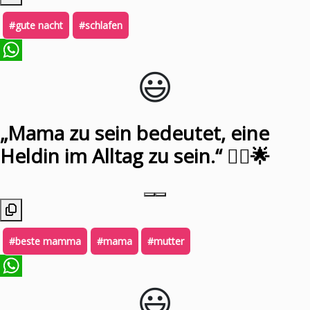
#gute nacht
#schlafen
😃️
WhatsApp
„Mama zu sein bedeutet, eine
Heldin im Alltag zu sein.“ 🦸‍♀️🌟
#beste mamma
#mama
#mutter
😃️
WhatsApp