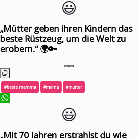
😃️
WhatsApp
„Mütter geben ihren Kindern das
beste Rüstzeug, um die Welt zu
erobern.“ 🌍🔑
#beste mamma
#mama
#mutter
😃️
WhatsApp
„Mit 70 Jahren erstrahlst du wie