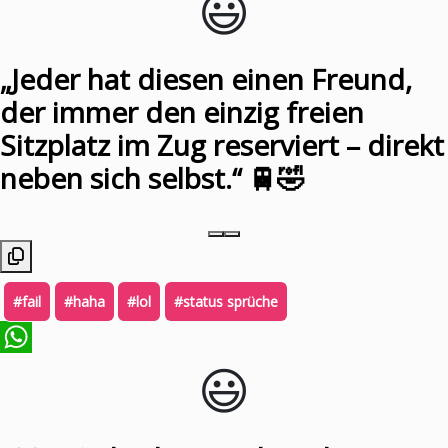
😃️
„Jeder hat diesen einen Freund,
der immer den einzig freien
Sitzplatz im Zug reserviert – direkt
neben sich selbst.“ 🚆🤣
#fail
#haha
#lol
#status sprüche
😃️
WhatsApp