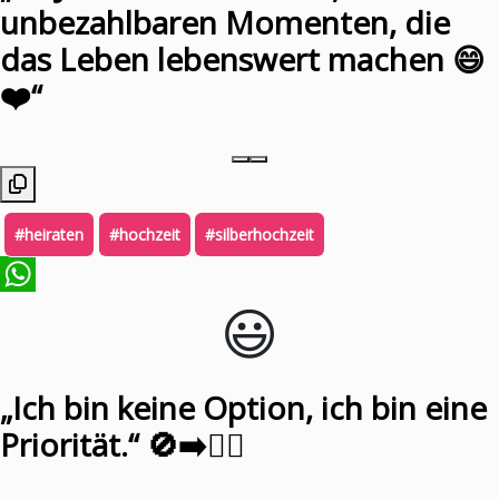
unbezahlbaren Momenten, die
das Leben lebenswert machen 😄
❤️“
#heiraten
#hochzeit
#silberhochzeit
😃️
WhatsApp
„Ich bin keine Option, ich bin eine
Priorität.“ 🚫➡️🙋‍♀️