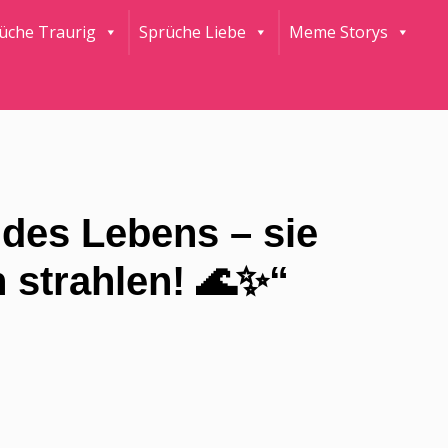
rüche Traurig
Sprüche Liebe
Meme Storys
des Lebens – sie
 strahlen! 🌊✨“