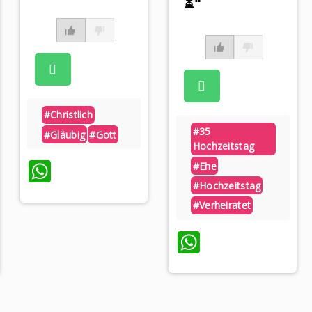
⏳“
#christlich
#35
#gläubig
#gott
Hochzeitstag
WhatsApp
#ehe
#hochzeitstag
#verheiratet
WhatsApp
p