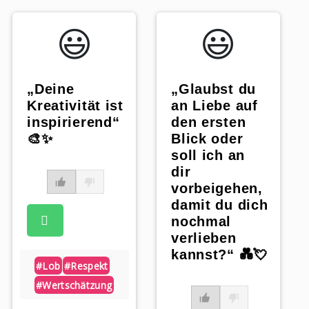
😃️
😃️
„Deine
„Glaubst du
Kreativität ist
an Liebe auf
inspirierend“
den ersten
🎨✨
Blick oder
soll ich an
dir
vorbeigehen,
damit du dich
nochmal
verlieben
kannst?“ 💑💘
#lob
#respekt
#wertschätzung