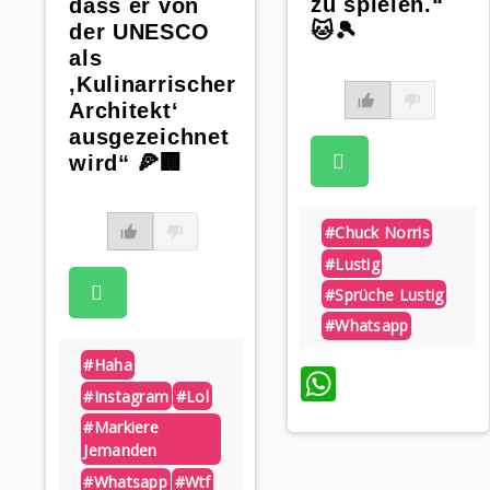
zu spielen.“
dass er von
🐱🎾
der UNESCO
als
‚Kulinarrischer
Architekt‘
ausgezeichnet
wird“ 🍕🏢
#chuck Norris
#lustig
#sprüche Lustig
#whatsapp
#haha
WhatsAp
#instagram
#lol
#markiere
Jemanden
#whatsapp
#wtf