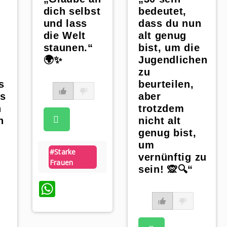
dich selbst
bedeutet,
und lass
dass du nun
die Welt
alt genug
staunen.“
bist, um die
🌍✨
Jugendlichen
zu
s
beurteilen,
ss
aber
n
trotzdem
n
nicht alt
genug bist,
um
#starke
vernünftig zu
Frauen
sein! 🙊🔍“
WhatsApp