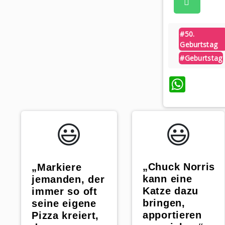
#50.
Geburtstag
#geburtstag
What
😃️
😃️
„Chuck Norris
„Markiere
kann eine
jemanden, der
Katze dazu
immer so oft
bringen,
seine eigene
apportieren
Pizza kreiert,