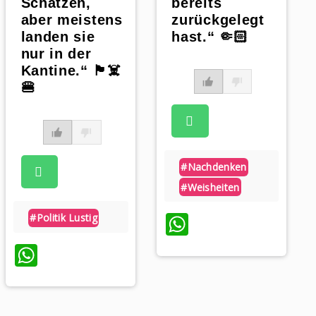
Schätzen,
bereits
aber meistens
zurückgelegt
landen sie
hast.“ 🤏🏻
nur in der
Kantine.“ 🏴‍☠️
🍔
#nachdenken
#weisheiten
WhatsApp
#politik Lustig
WhatsApp