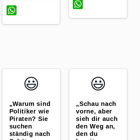
WhatsApp
WhatsApp
p
😃️
😃️
„Warum sind
„Schau nach
Politiker wie
vorne, aber
Piraten? Sie
sieh dir auch
suchen
den Weg an,
ständig nach
den du