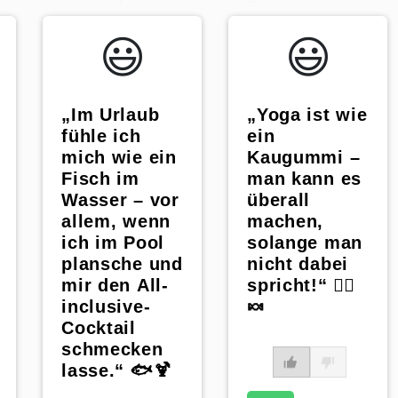
😃️
😃️
„Im Urlaub
„Yoga ist wie
fühle ich
ein
mich wie ein
Kaugummi –
Fisch im
man kann es
Wasser – vor
überall
allem, wenn
machen,
n
ich im Pool
solange man
plansche und
nicht dabei
mir den All-
spricht!“ 🧘‍♀️
inclusive-
🍬
Cocktail
schmecken
lasse.“ 🐟🍹