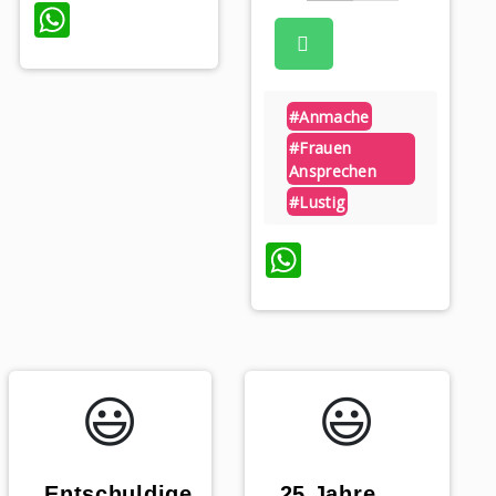
WhatsApp
#anmache
p
#frauen
Ansprechen
#lustig
WhatsApp
😃️
😃️
„Entschuldige
„25 Jahre