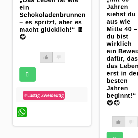
„Das Leben ist wie
Jahren
ein
siehst du
Schokoladenbrunnen
aus wie
– es spritzt, aber es
Mitte 40 –
macht glücklich!“ 🍫
du bist
😄
wirklich
ein Bewei
dafür, da
das Lebe
erst in de
besten
Jahren
beginnt!“
#lustig Zweideutig
😄😊
WhatsApp