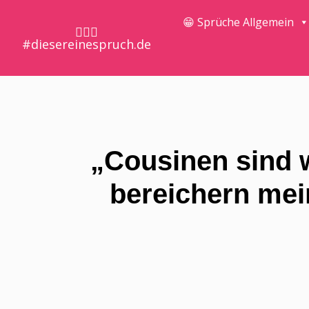
😁 Sprüche Allgemein
🤷🏼‍♀️
#diesereinespruch.de
„Cousinen sind 
bereichern mei