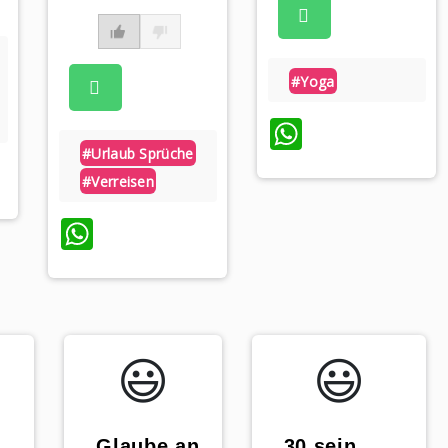
#yoga
WhatsAp
#urlaub Sprüche
p
#verreisen
WhatsApp
😃️
😃️
„Glaube an
„30 sein