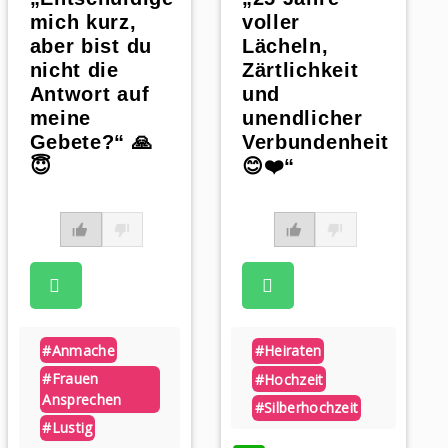
mich kurz,
voller
aber bist du
Lächeln,
nicht die
Zärtlichkeit
Antwort auf
und
meine
unendlicher
Gebete?“ 🙏
Verbundenheit
😇
😊❤️“
#anmache
#heiraten
#frauen
#hochzeit
Ansprechen
#silberhochzeit
#lustig