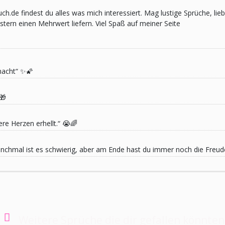
pruch.de findest du alles was mich interessiert. Mag lustige Sprüche,
ern einen Mehrwert liefern. Viel Spaß auf meiner Seite
macht“ ✨🌠
🎁
re Herzen erhellt.“ 😭🌈
 Manchmal ist es schwierig, aber am Ende hast du immer noch die Freu
Weitere Sprüche die dir gefallen könnten