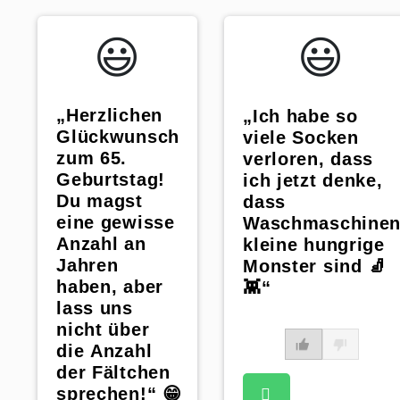
😃️
😃️
„Herzlichen
„Ich habe so
Glückwunsch
viele Socken
zum 65.
verloren, dass
Geburtstag!
ich jetzt denke,
Du magst
dass
eine gewisse
Waschmaschine
Anzahl an
kleine hungrige
Jahren
Monster sind 🧦
haben, aber
👾“
lass uns
nicht über
die Anzahl
der Fältchen
sprechen!“ 😁