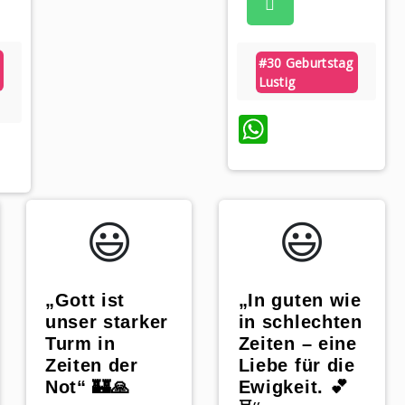
#30 Geburtstag
Lustig
WhatsAp
sApp
😃️
😃️
„Gott ist
„In guten wie
unser starker
in schlechten
Turm in
Zeiten – eine
Zeiten der
Liebe für die
Not“ 🏰🙏
Ewigkeit. 💕