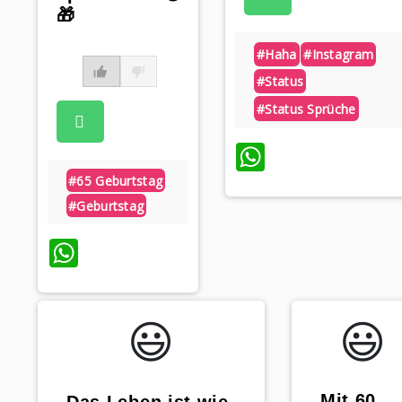
🎁
#haha
#instagram
#status
#status Sprüche
WhatsAp
#65 Geburtstag
#geburtstag
WhatsApp
😃️
😃️
„Mit 60