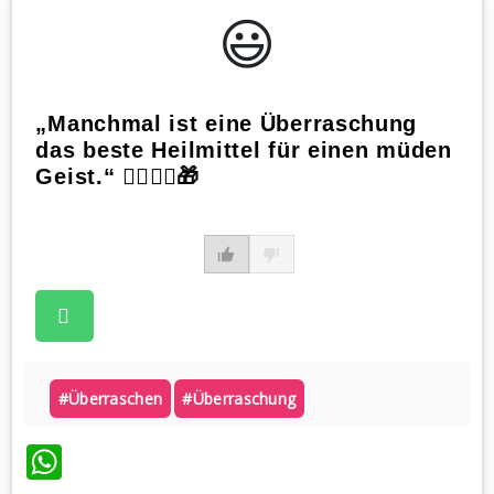
😃️
„Manchmal ist eine Überraschung
das beste Heilmittel für einen müden
Geist.“ 💆‍♀️💆‍♂️🎁
#überraschen
#überraschung
WhatsApp