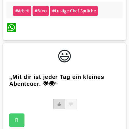
#arbeit
#büro
#lustige Chef Sprüche
WhatsApp
😃️
„Mit dir ist jeder Tag ein kleines
Abenteuer. 🌟🌍“