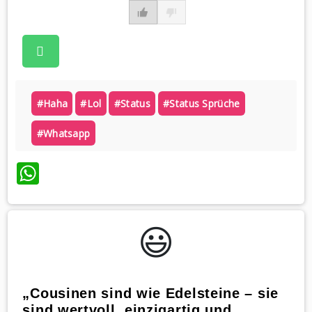
#haha
#lol
#status
#status Sprüche
#whatsapp
WhatsApp
😃️
„Cousinen sind wie Edelsteine – sie
sind wertvoll, einzigartig und