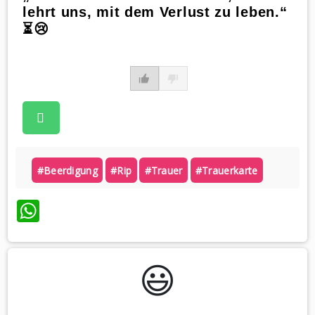
lehrt uns, mit dem Verlust zu leben.“
⏳😢
#beerdigung
#rip
#trauer
#trauerkarte
WhatsApp
😃️