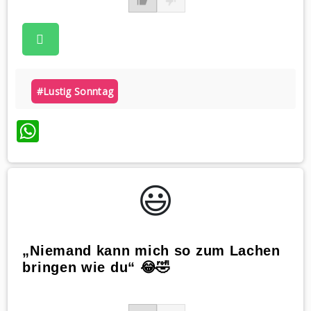
#lustig Sonntag
WhatsApp
😃️
„Niemand kann mich so zum Lachen
bringen wie du“ 😂🤣