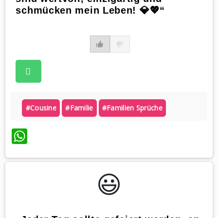
schmücken mein Leben! 💎💖“
#cousine
#familie
#familien Sprüche
WhatsApp
😃️