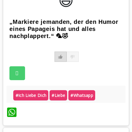
😃️
„Markiere jemanden, der den Humor
eines Papageis hat und alles
nachplappert.“ 🦜🤣
#ich Liebe Dich
#liebe
#whatsapp
WhatsApp