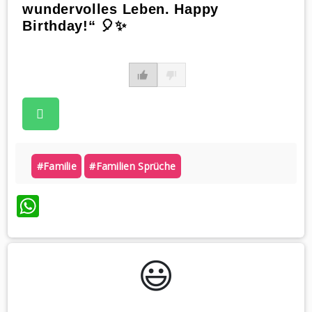
wundervolles Leben. Happy
Birthday!“ 🎈✨
#familie
#familien Sprüche
WhatsApp
😃️