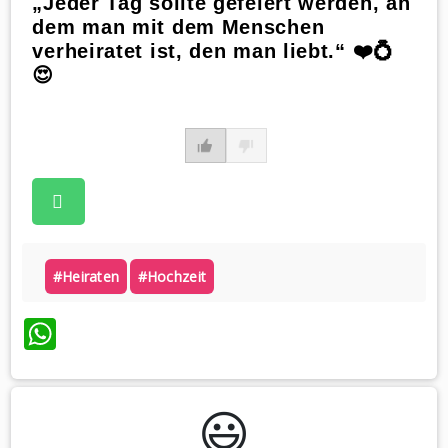
„Jeder Tag sollte gefeiert werden, an
dem man mit dem Menschen
verheiratet ist, den man liebt.“ ❤️💍
😍
#heiraten
#hochzeit
WhatsApp
😃️