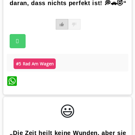
daran, dass nichts perfekt ist! 💭🚗🤣“
#5 Rad Am Wagen
WhatsApp
😃️
„Die Zeit heilt keine Wunden, aber sie