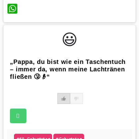
WhatsApp
😃️
„Pappa, du bist wie ein Taschentuch
– immer da, wenn meine Lachtränen
fließen 🤧👴“