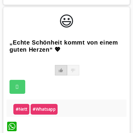
😃️
„Echte Schönheit kommt von einem
guten Herzen“ 💖
#nett
#whatsapp
WhatsApp