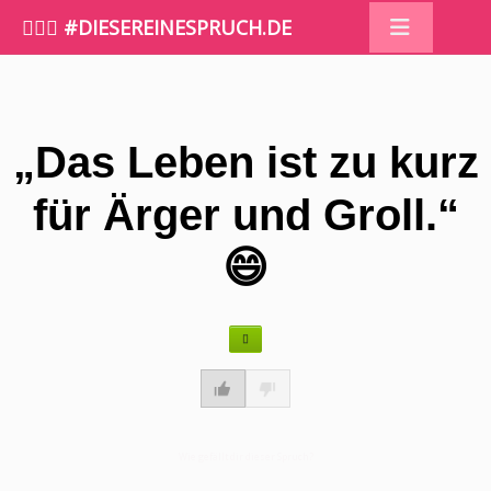
🤷🏼‍♀️ #DIESEREINESPRUCH.DE
„Das Leben ist zu kurz
für Ärger und Groll.“
😄
Wie gefällt dir dieser Spruch?