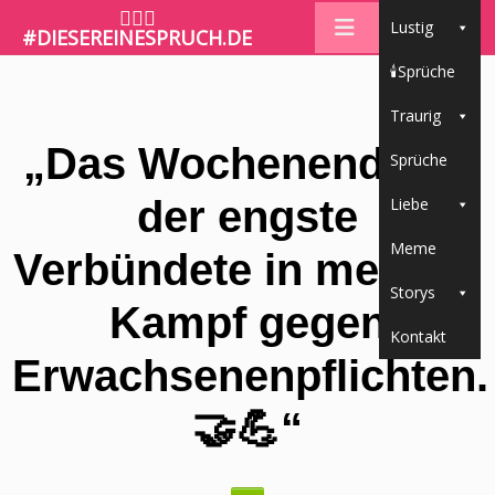
🤷🏼‍♀️
Lustig
#DIESEREINESPRUCH.DE
🕯Sprüche
Traurig
„Das Wochenende ist
Sprüche
der engste
Liebe
Meme
Verbündete in meinem
Storys
Kampf gegen
Kontakt
Erwachsenenpflichten.
🤝💪“