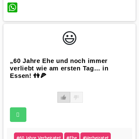
WhatsApp
😃️
„60 Jahre Ehe und noch immer
verliebt wie am ersten Tag… in
Essen! 👫🍕
#60 Jahre Verheiratet
#ehe
#verheiratet