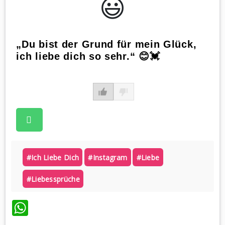
😃️
„Du bist der Grund für mein Glück,
ich liebe dich so sehr.“ 😊💓
#ich Liebe Dich
#instagram
#liebe
#liebessprüche
WhatsApp