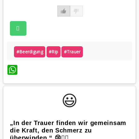
#beerdigung
#rip
#trauer
WhatsApp
😃️
„In der Trauer finden wir gemeinsam
die Kraft, den Schmerz zu
überwinden.“ 😢🏋️‍♀️