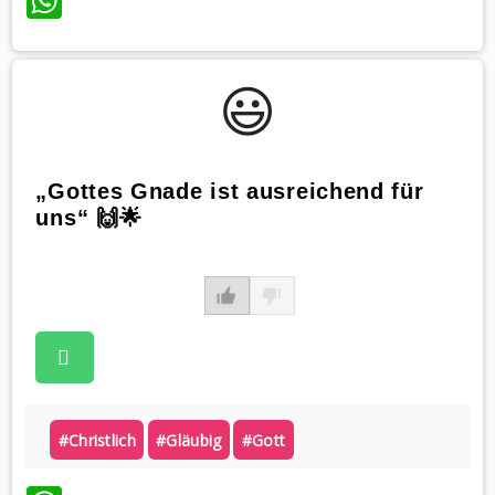
WhatsApp
😃️
„Gottes Gnade ist ausreichend für
uns“ 🙌🌟
#christlich
#gläubig
#gott