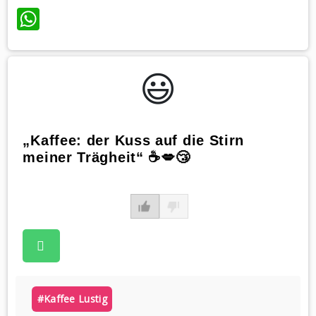
WhatsApp
😃️
„Kaffee: der Kuss auf die Stirn
meiner Trägheit“ ☕️💋😴
#kaffee Lustig