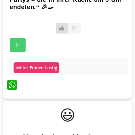
endeten.“ 🎉🍳
#alter Frauen Lustig
WhatsApp
😃️