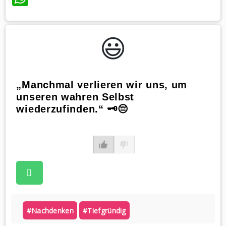
😃️
„Manchmal verlieren wir uns, um
unseren wahren Selbst
wiederzufinden.“ 🗝️😔
#nachdenken
#tiefgründig