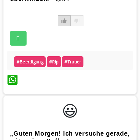
#beerdigung
#rip
#trauer
WhatsApp
😃️
„Guten Morgen! Ich versuche gerade,