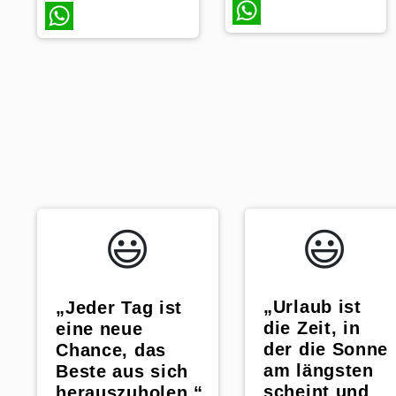
WhatsApp
WhatsApp
😃️
😃️
„Urlaub ist
„Jeder Tag ist
die Zeit, in
eine neue
der die Sonne
Chance, das
am längsten
Beste aus sich
scheint und
herauszuholen.“