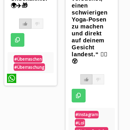
einen
🌍✈️🎁
schwierigen
Yoga-Posen
zu machen
und direkt
auf deinem
Gesicht
landest.“ 🧘‍♀️
#überraschen
😵
#überraschung
WhatsApp
#instagram
#lol