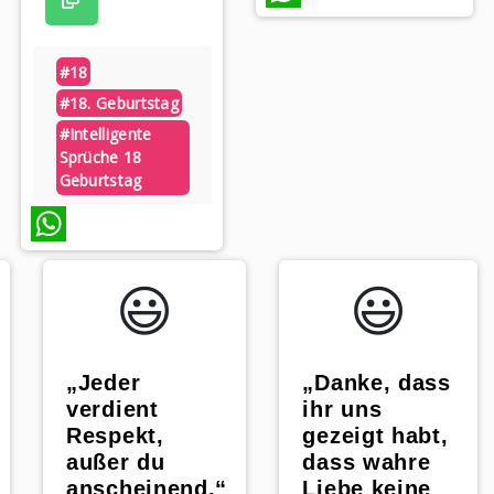
WhatsApp
#18
#18. Geburtstag
#intelligente
Sprüche 18
Geburtstag
WhatsApp
😃️
😃️
„Danke, dass
„Jeder
ihr uns
verdient
gezeigt habt,
Respekt,
dass wahre
außer du
Liebe keine
anscheinend.“