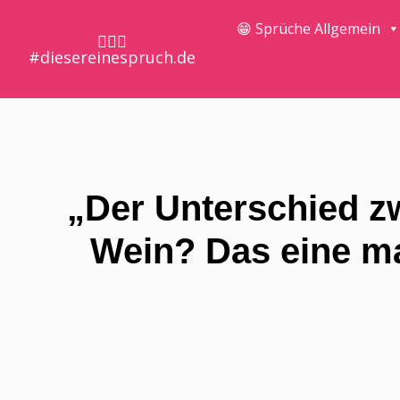
😁 Sprüche Allgemein
🤷🏼‍♀️
#diesereinespruch.de
„Der Unterschied z
Wein? Das eine ma