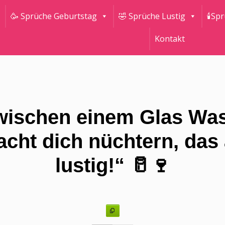
🥳 Sprüche Geburtstag
🤣 Sprüche Lustig
🕯Sp
Kontakt
wischen einem Glas Wa
cht dich nüchtern, das
lustig!“ 🥛🍷