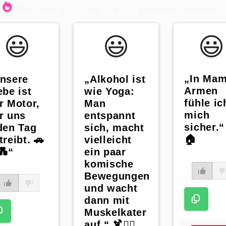
Weitere Sprüche die dir gefallen könnten
😃️
😃️
😃️
„In Ma
nsere
„Alkohol ist
Armen
ebe ist
wie Yoga:
fühle ic
r Motor,
Man
mich
r uns
entspannt
sicher.“
den Tag
sich, macht
🏠
treibt. 🚗
vielleicht
💑“
ein paar
komische
Bewegungen
und wacht
dann mit
Muskelkater
auf.“ 🍹🧘‍♀️