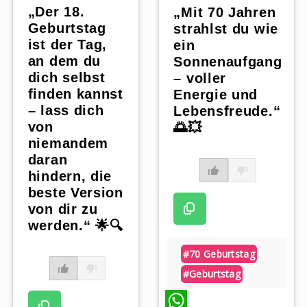
„Der 18.
„Mit 70 Jahren
Geburtstag
strahlst du wie
ist der Tag,
ein
an dem du
Sonnenaufgang
dich selbst
– voller
finden kannst
Energie und
– lass dich
Lebensfreude.“
von
🌅💥
niemandem
daran
hindern, die
beste Version
von dir zu
werden.“ 🌟🔍
#70 Geburtstag
#geburtstag