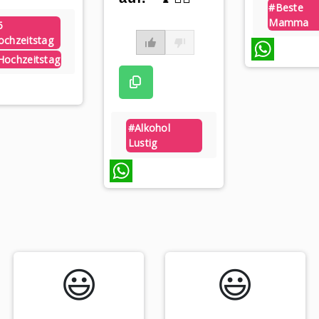
#beste
Mamma
5
ochzeitstag
hochzeitstag
WhatsApp
p
#alkohol
Lustig
WhatsApp
😃️
😃️