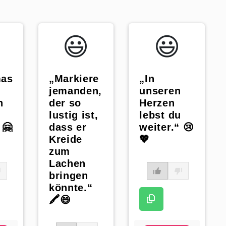
😃️
😃️
mas
„Markiere
„In
jemanden,
unseren
h
der so
Herzen
lustig ist,
lebst du
 🤗
dass er
weiter.“ 😢
Kreide
💖
zum
Lachen
bringen
könnte.“
🖍️😄