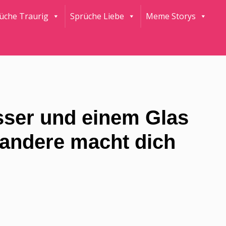
rüche Traurig
Sprüche Liebe
Meme Storys
sser und einem Glas
 andere macht dich