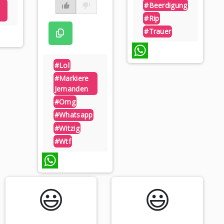
#beerdigung
#rip
#trauer
#lol
WhatsApp
#markiere
Jemanden
#omg
#whatsapp
#witzig
#wtf
WhatsApp
😃️
😃️