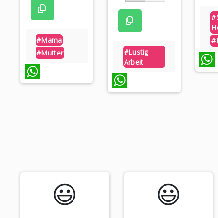
#
H
#mama
#
#lustig
#mutter
Arbeit
WhatsAp
WhatsApp
WhatsApp
😃️
😃️