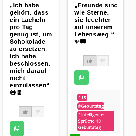
„Ich habe
„Freunde sind
gehört, dass
wie Sterne,
ein Lächeln
sie leuchten
pro Tag
auf unserem
genug ist, um
Lebensweg.“
Schokolade
✨🛤️
zu ersetzen.
Ich habe
beschlossen,
mich darauf
nicht
einzulassen“
😄🍫
#18
#geburtstag
#intelligente
Sprüche 18
Geburtstag