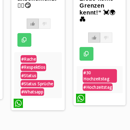
Grenzen
🤷‍♀️🙄
kennt!“ 💓🌍
💑
#rache
#respektlos
#30
#status
Hochzeitstag
#status Sprüche
#hochzeitstag
#whatsapp
WhatsApp
WhatsApp