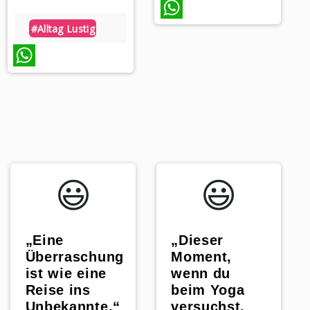
#alltag Lustig
WhatsApp
WhatsApp
😃️
😃️
„Dieser
„Eine
Moment,
Überraschung
wenn du
ist wie eine
beim Yoga
Reise ins
versuchst,
Unbekannte.“