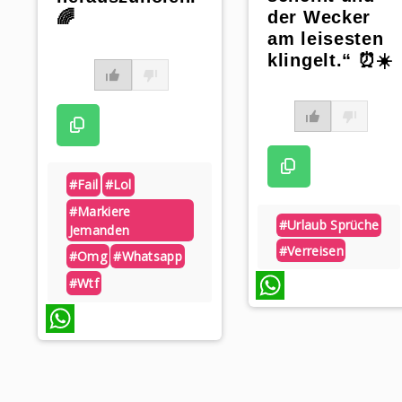
der Wecker
🌈
am leisesten
klingelt.“ ⏰☀️
#fail
#lol
#markiere
#urlaub Sprüche
Jemanden
#verreisen
#omg
#whatsapp
#wtf
WhatsApp
WhatsApp