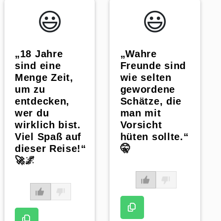
😃️
😃️
„18 Jahre
„Wahre
sind eine
Freunde sind
Menge Zeit,
wie selten
um zu
gewordene
entdecken,
Schätze, die
wer du
man mit
wirklich bist.
Vorsicht
Viel Spaß auf
hüten sollte.“
dieser Reise!“
🤫
🚀🌌