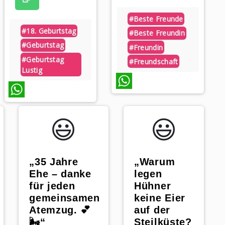
#beste Freunde
#18. Geburtstag
#beste Freundin
#geburtstag
#freundin
#geburtstag
#freundschaft
Lustig
WhatsApp
WhatsApp
😃️
😃️
„Warum
„35 Jahre
legen
Ehe – danke
Hühner
für jeden
keine Eier
gemeinsamen
auf der
Atemzug. 💕
Steilküste?
🌬️“