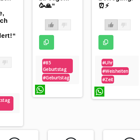
🥳🙏“
⏰⚡
e,
ich
ert!“
#85
#uhr
Geburtstag
#weisheiten
#geburtstag
#zeit
tstag
WhatsApp
WhatsApp