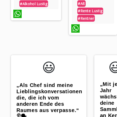
#alt
#alkohol Lustig
#rente Lustig
#rentner
WhatsApp
WhatsApp
😃️

„Mit 
„Als Chef sind meine
Jahr
Lieblingskonversationen
wächs
die, die ich vom
deine
anderen Ende des
Samm
Raumes aus verpasse.“
an Ker
👂🗣️