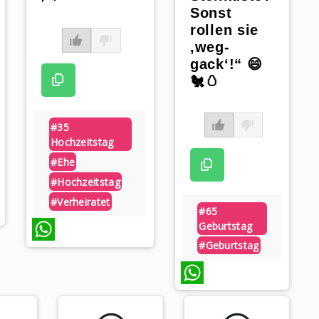
Sonst
rollen sie
‚weg-
gack‘!“ 😄
🐔🥚
#35
Hochzeitstag
#ehe
#hochzeitstag
#verheiratet
#65
Geburtstag
#geburtstag
WhatsApp
WhatsApp