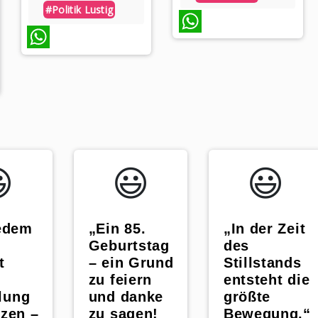
#politik Lustig
WhatsApp
WhatsApp
️
😃️
😃️
jedem
„Ein 85.
„In der Zeit
Geburtstag
des
t
– ein Grund
Stillstands
zu feiern
entsteht die
lung
und danke
größte
zen –
zu sagen!
Bewegung.“