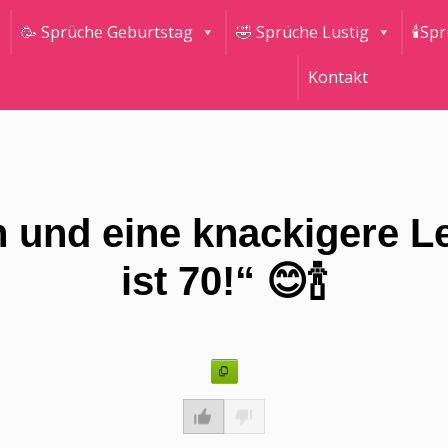
🥳 Sprüche Geburtstag
🤣 Sprüche Lustig
🕯Sp
Kontakt
n und eine knackigere 
ist 70!“ 😊🍾