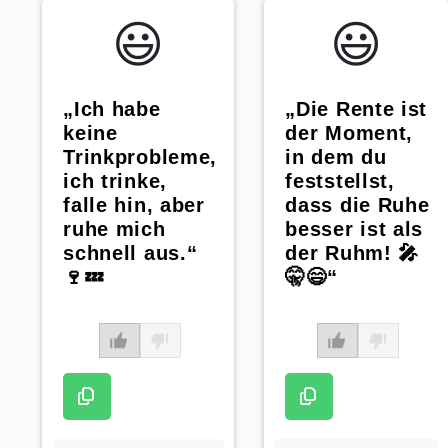
😃️
😃️
„Die Rente ist
„Ich habe
der Moment,
keine
in dem du
Trinkprobleme,
feststellst,
ich trinke,
dass die Ruhe
falle hin, aber
besser ist als
ruhe mich
der Ruhm! 🎤
schnell aus.“
🤫😄“
🍷💤