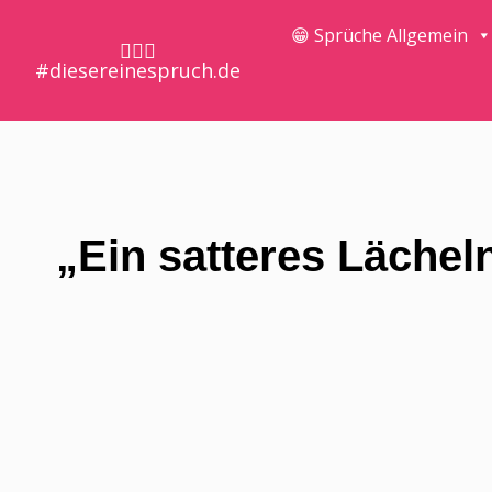
😁 Sprüche Allgemein
🤷🏼‍♀️
#diesereinespruch.de
„Ein satteres Lächel