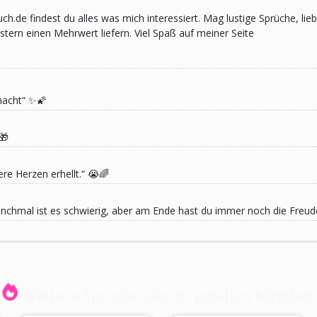
pruch.de findest du alles was mich interessiert. Mag lustige Sprüche,
ern einen Mehrwert liefern. Viel Spaß auf meiner Seite
macht“ ✨🌠
🎁
re Herzen erhellt.“ 😭🌈
 Manchmal ist es schwierig, aber am Ende hast du immer noch die Freu
Weitere Sprüche die dir gefallen könnten