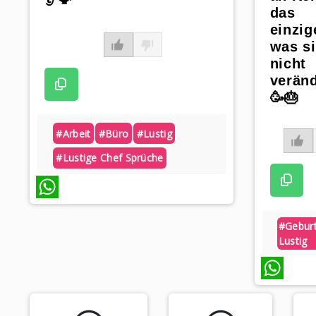
das
einzig
was s
nicht
veränd
🥳🎂
#arbeit
#büro
#lustig
#lustige Chef Sprüche
WhatsApp
#gebur
Lustig
WhatsApp