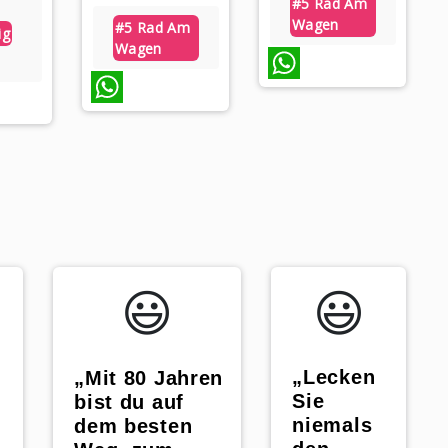
#5 Rad Am
Wagen
#5 Rad Am
ig
Wagen
WhatsApp
WhatsApp
😃️
😃️
„Lecken
„Mit 80 Jahren
Sie
bist du auf
niemals
dem besten