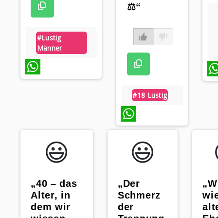
⚖️“
#lustig
Männer
WhatsApp
What
#18 Lustig
WhatsApp
😃️
😃️
„W
„Der
„40 – das
wie
Schmerz
Alter, in
alt
der
dem wir