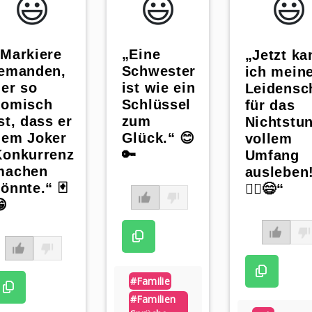
😃️
😃️
😃️
„Eine
„Markiere
„Jetzt ka
Schwester
jemanden,
ich mein
ist wie ein
der so
Leidensc
Schlüssel
komisch
für das
zum
st, dass er
Nichtstun
Glück.“ 😊
dem Joker
vollem
🔑
Konkurrenz
Umfang
machen
ausleben!
önnte.“ 🃏
🤷‍♂️😄“
😁
#familie
#familien