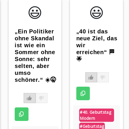
😃️
😃️
„Ein Politiker
„40 ist das
ohne Skandal
neue Ziel, das
ist wie ein
wir
Sommer ohne
erreichen“ 🏁
Sonne: sehr
🌟
selten, aber
umso
schöner.“ ☀️🤫
#40. Geburtstag
Modern
#geburtstag