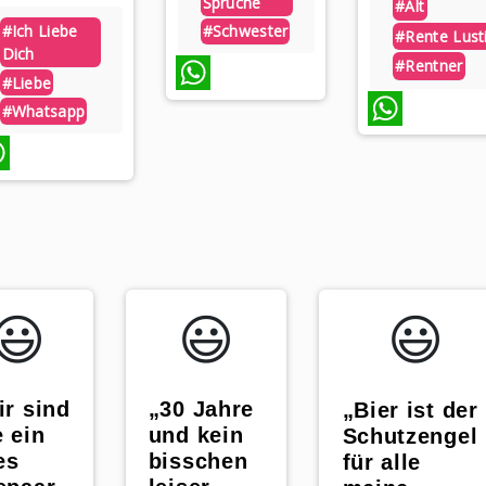
Sprüche
#alt
#ich Liebe
#schwester
#rente Lust
Dich
#rentner
#liebe
WhatsApp
#whatsapp
WhatsApp
sApp
😃️
😃️
😃️
ir sind
„30 Jahre
„Bier ist der
 ein
und kein
Schutzengel
es
bisschen
für alle