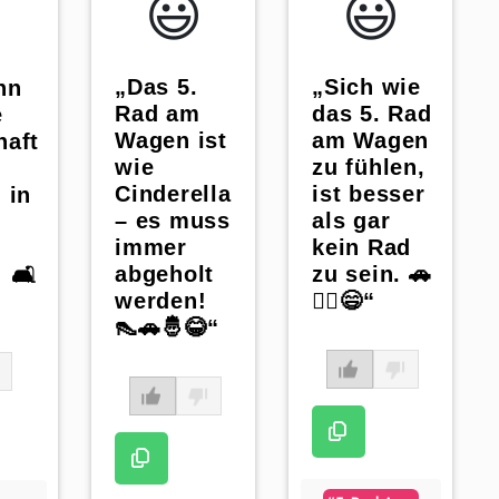
😃️
😃️
„Das 5.
„Sich wie
nn
Rad am
das 5. Rad
e
Wagen ist
am Wagen
haft
wie
zu fühlen,
Cinderella
ist besser
 in
– es muss
als gar
immer
kein Rad
abgeholt
zu sein. 🚗
 🛋️
werden!
🤷‍♀️😄“
👠🚗🤴😂“