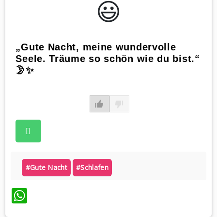
😃️
„Gute Nacht, meine wundervolle
Seele. Träume so schön wie du bist.“
🌛✨
#gute Nacht
#schlafen
WhatsApp