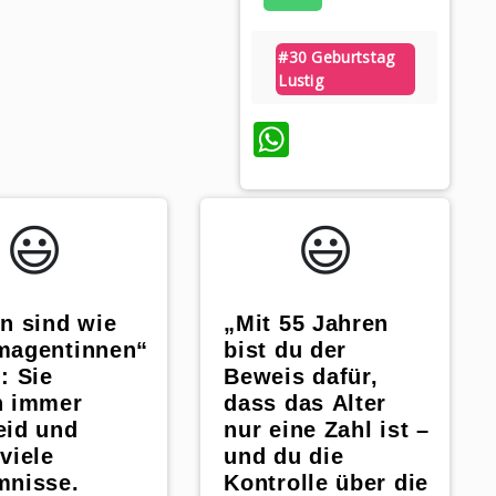
#30 Geburtstag
Lustig
WhatsApp
😃️
😃️
„Mit 55 Jahren
n sind wie
bist du der
magentinnen“
Beweis dafür,
‍💼: Sie
dass das Alter
n immer
nur eine Zahl ist –
eid und
und du die
viele
Kontrolle über die
mnisse.