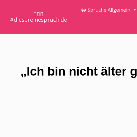
😁 Sprüche Allgemein
🤷🏼‍♀️
#diesereinespruch.de
„Ich bin nicht älter