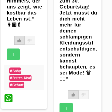
Himmels, der
zum 30.
uns zeigt, wie
Geburtstag!
kostbar das
Jetzt musst du
Leben ist.“
dich nicht
👩🏼‍🍼
mehr für
deinen
schlampigen
Kleidungsstil
entschuldigen,
sondern
kannst
behaupten, es
#baby
sei Mode! 👗
#erstes Kind
🙆‍♂️“
#geburt
WhatsApp