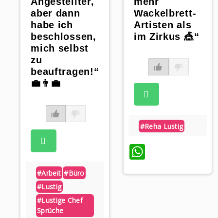
Angestellter,
mehr
aber dann
Wackelbrett-
habe ich
Artisten als
beschlossen,
im Zirkus 🎪“
mich selbst
zu
beauftragen!“
💼👨‍💼
#reha Lustig
WhatsAp
#arbeit
#büro
#lustig
#lustige Chef
Sprüche