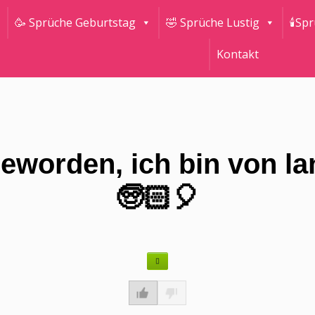
🥳 Sprüche Geburtstag
🤣 Sprüche Lustig
🕯Sp
Kontakt
 geworden, ich bin von la
🧓🏻🎈