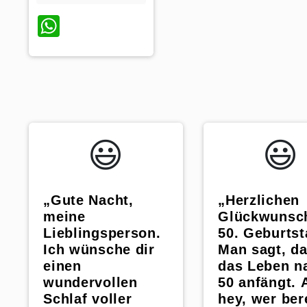
WhatsApp
😃️
😃️
„Gute Nacht,
„Herzlichen
meine
Glückwunsc
Lieblingsperson.
50. Geburtst
Ich wünsche dir
Man sagt, d
einen
das Leben n
wundervollen
50 anfängt. 
Schlaf voller
hey, wer ber