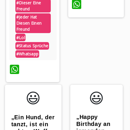
WhatsApp
#dieser Eine
Freund
#jeder Hat
Diesen Einen
Freund
p
#lol
#status Sprüche
#whatsapp
WhatsApp
😃️
😃️
„Happy
„Ein Hund, der
Birthday an
tanzt, ist ein