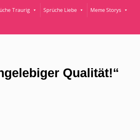
rüche Traurig
Sprüche Liebe
Meme Storys
ngelebiger Qualität!“