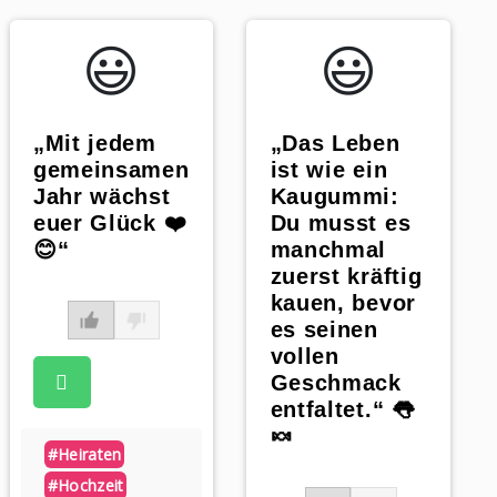
😃️
😃️
„Mit jedem
„Das Leben
gemeinsamen
ist wie ein
Jahr wächst
Kaugummi:
euer Glück ❤️
Du musst es
😊“
manchmal
zuerst kräftig
kauen, bevor
es seinen
vollen
Geschmack
entfaltet.“ 👅
🍬
#heiraten
#hochzeit