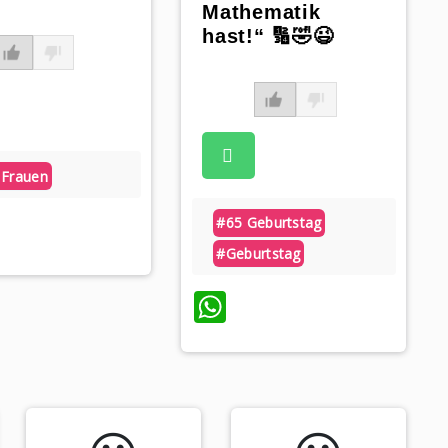
Mathematik
hast!“ 🔢🤣😉
 Frauen
atsApp
#65 Geburtstag
#geburtstag
WhatsApp