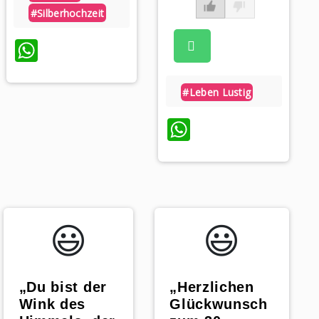
#silberhochzeit
WhatsApp
#leben Lustig
WhatsApp
😃️
😃️
„Du bist der
„Herzlichen
Wink des
Glückwunsch