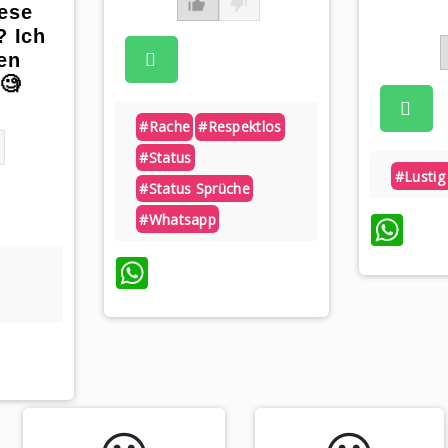
iese
? Ich
nen
🧐
#rache
#respektlos
#status
#lustig
#status Sprüche
Wh
#whatsapp
WhatsApp
App