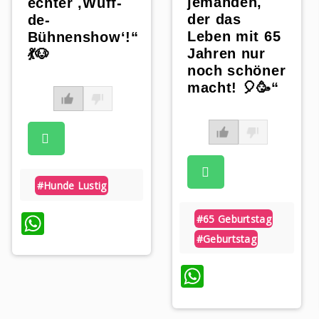
jemanden,
echter ‚Wuff-
der das
de-
Leben mit 65
Bühnenshow‘!“
Jahren nur
💃🐶
noch schöner
macht! 🎈🥳“
#hunde Lustig
p
WhatsApp
#65 Geburtstag
#geburtstag
WhatsApp