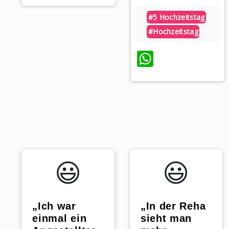
#5 Hochzeitstag
#hochzeitstag
WhatsAp
😃️
😃️
„Ich war
„In der Reha
einmal ein
sieht man