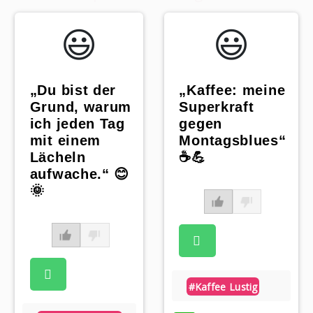
😃️
😃️
„Du bist der
„Kaffee: meine
Grund, warum
Superkraft
ich jeden Tag
gegen
mit einem
Montagsblues“
Lächeln
☕️💪
aufwache.“ 😊
🌞
#kaffee Lustig