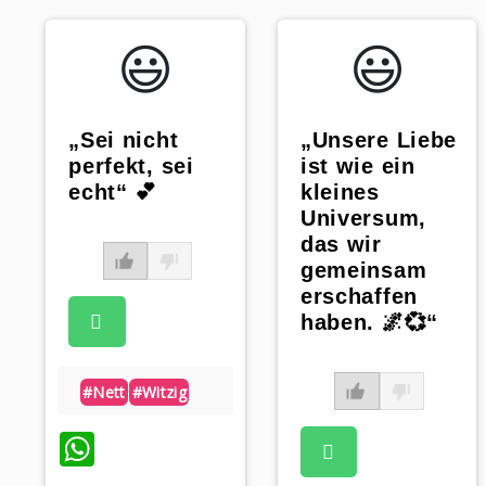
😃️
😃️
„Sei nicht
„Unsere Liebe
perfekt, sei
ist wie ein
echt“ 💕
kleines
Universum,
das wir
gemeinsam
erschaffen
haben. 🌌💞“
#nett
#witzig
WhatsApp