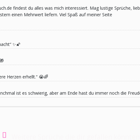
pruch.de findest du alles was mich interessiert. Mag lustige Sprüche,
ern einen Mehrwert liefern. Viel Spaß auf meiner Seite
macht“ ✨🌠
🎁
re Herzen erhellt.“ 😭🌈
 Manchmal ist es schwierig, aber am Ende hast du immer noch die Freu
Weitere Sprüche die dir gefallen könnten