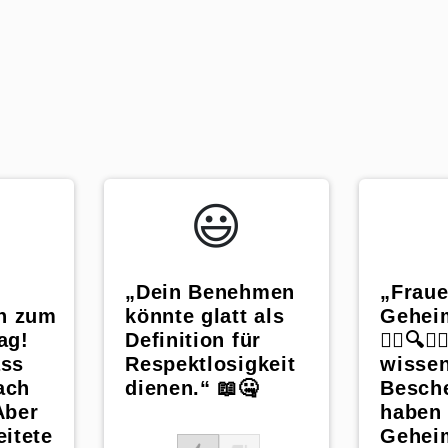
😃️
„Dein Benehmen
„Fraue
h zum
könnte glatt als
Gehei
ag!
Definition für
🕵️‍♀️🔍👩
ass
Respektlosigkeit
wisse
ach
dienen.“ 📖🤐
Besch
Aber
haben 
eitete
Gehei