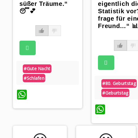
süßer Träume.“
eigentlich d
😴💕
Statistik vor
frage für ei
Freund…“ 📊
#gute Nacht
#schlafen
#80. Geburtstag
WhatsApp
#geburtstag
Whats