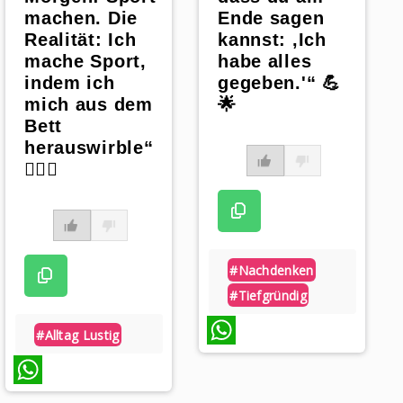
machen. Die
Ende sagen
Realität: Ich
kannst: ‚Ich
mache Sport,
habe alles
indem ich
gegeben.'“ 💪
mich aus dem
🌟
Bett
herauswirble“
🏋️‍♀️🌀
#nachdenken
#tiefgründig
#alltag Lustig
WhatsApp
WhatsApp