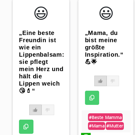
😃️
😃️
„Mama, du
„Eine beste
bist meine
Freundin ist
größte
wie ein
Inspiration.“
Lippenbalsam:
💪🌟
sie pflegt
mein Herz und
hält die
Lippen weich
😘💄“
#beste Mamma
#mama
#mutter