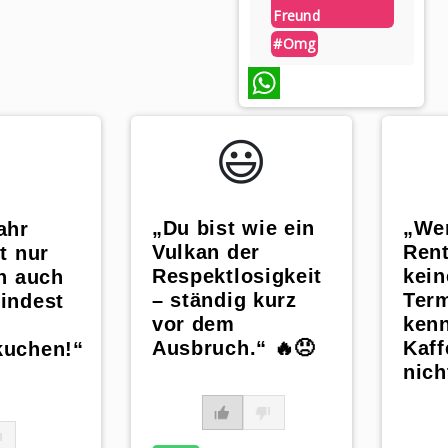
Freund
#omg
WhatsApp
😃️
„Du bist wie ein
„Wer
ahr
Vulkan der
Rent
t nur
Respektlosigkeit
kein
rn auch
– ständig kurz
Term
indest
vor dem
kenn
Ausbruch.“ 🔥😠
Kaf
kuchen!“
nich