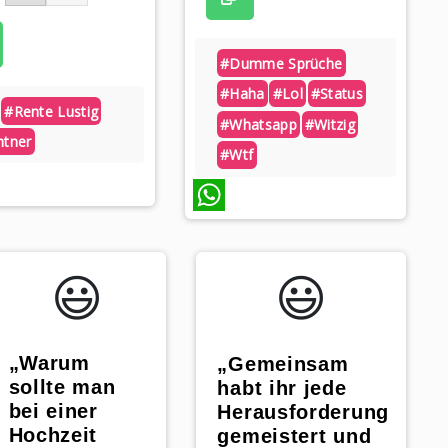
#dumme Sprüche
#haha
#lol
#status
#rente Lustig
#whatsapp
#witzig
ntner
#wtf
WhatsApp
😃️
😃️
„Warum
„Gemeinsam
sollte man
habt ihr jede
bei einer
Herausforderung
Hochzeit
gemeistert und