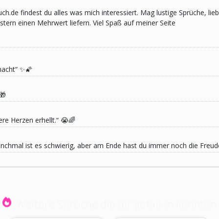
pruch.de findest du alles was mich interessiert. Mag lustige Sprüche,
ern einen Mehrwert liefern. Viel Spaß auf meiner Seite
macht“ ✨🌠
🎁
re Herzen erhellt.“ 😭🌈
 Manchmal ist es schwierig, aber am Ende hast du immer noch die Freu
Weitere Sprüche die dir gefallen könnten