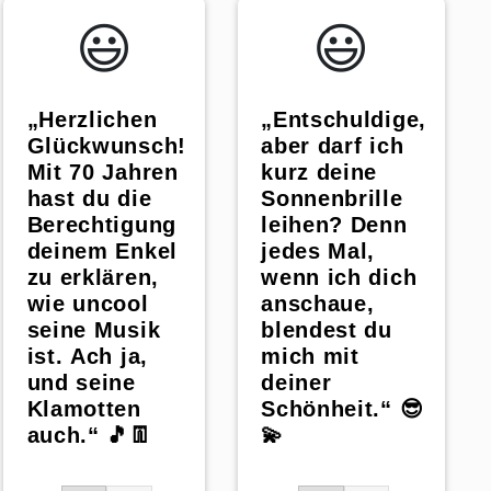
😃️
😃️
„Herzlichen
„Entschuldige,
Glückwunsch!
aber darf ich
Mit 70 Jahren
kurz deine
hast du die
Sonnenbrille
Berechtigung
leihen? Denn
deinem Enkel
jedes Mal,
zu erklären,
wenn ich dich
wie uncool
anschaue,
seine Musik
blendest du
ist. Ach ja,
mich mit
und seine
deiner
Klamotten
Schönheit.“ 😎
auch.“ 🎵👖
💫