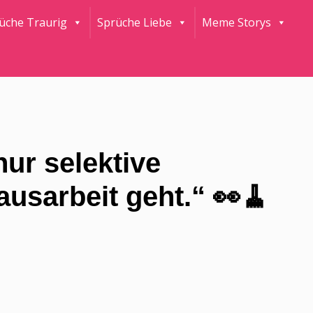
rüche Traurig
Sprüche Liebe
Meme Storys
nur selektive
sarbeit geht.“ 👀🧹