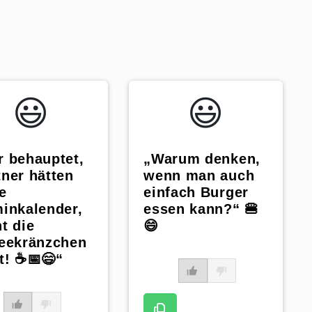
😃️
😃️
 behauptet,
„Warum denken,
ner hätten
wenn man auch
e
einfach Burger
inkalender,
essen kann?“ 🍔
t die
😄
feekränzchen
t! ☕📅😄“