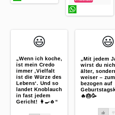
WhatsApp
WhatsApp
😃️
😃️
„Wenn ich koche,
„Mit jedem J
ist mein Credo
wirst du nich
immer ‚Vielfalt
älter, sonde
ist die Würze des
weiser – zum
Lebens‘. Und so
bezogen auf
landet Knoblauch
Geburtstags
in fast jedem
🔥🎂🥳
Gericht! 👩‍🍳🧄“