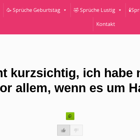
🥳 Sprüche Geburtstag
🤣 Sprüche Lustig
🕯Sp
Kontakt
ht kurzsichtig, ich habe 
r allem, wenn es um Hau