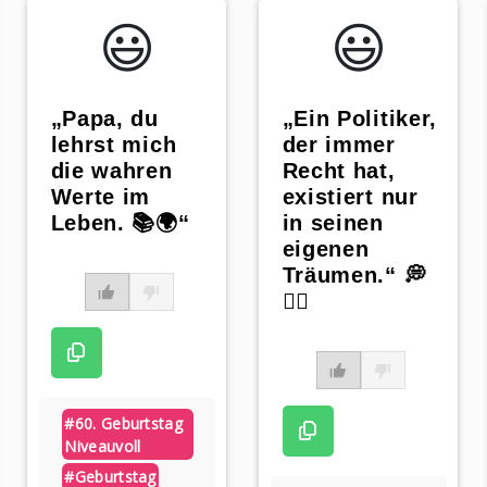
😃️
😃️
„Papa, du
„Ein Politiker,
lehrst mich
der immer
die wahren
Recht hat,
Werte im
existiert nur
Leben. 📚🌍“
in seinen
eigenen
Träumen.“ 💭
🙇‍♂️
#60. Geburtstag
Niveauvoll
#geburtstag