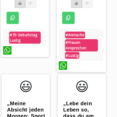
#70 Geburtstag
#anmache
Lustig
#frauen
Ansprechen
#lustig
WhatsApp
WhatsApp
😃️
😃️
„Meine
„Lebe dein
Absicht jeden
Leben so,
Morgen: Sport
dass du am