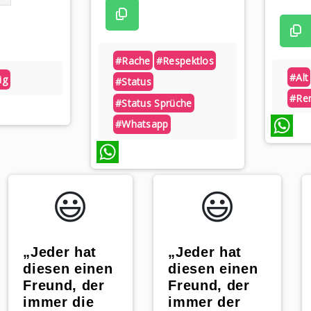
#rache
#respektlos
#alt
ig
#status
#re
#status Sprüche
#whatsapp
WhatsApp
WhatsApp
😃️
😃️
„Jeder hat
„Jeder hat
diesen einen
diesen einen
Freund, der
Freund, der
immer die
immer der