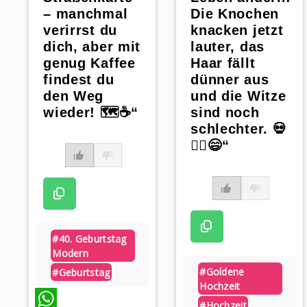
– manchmal
Die Knochen
verirrst du
knacken jetzt
dich, aber mit
lauter, das
genug Kaffee
Haar fällt
findest du
dünner aus
den Weg
und die Witze
wieder! 🗺️☕“
sind noch
schlechter. 💀
💇‍♀️😄“
#40. Geburtstag
Modern
#goldene
#geburtstag
Hochzeit
#hochzeit