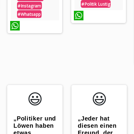
#politik Lustig
#instagram
#whatsapp
WhatsApp
WhatsApp
😃️
😃️
„Politiker und
„Jeder hat
Löwen haben
diesen einen
etwas
Freund, der