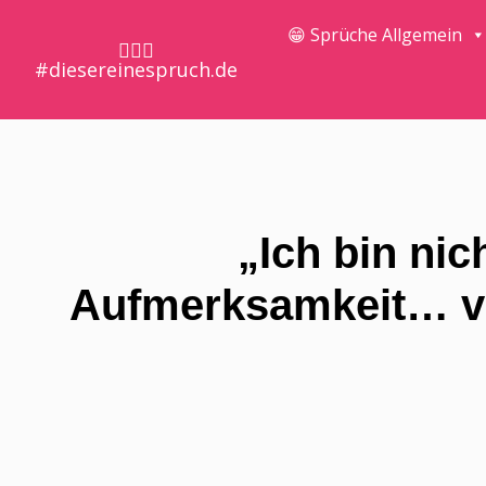
😁 Sprüche Allgemein
🤷🏼‍♀️
#diesereinespruch.de
„Ich bin nic
Aufmerksamkeit… vo