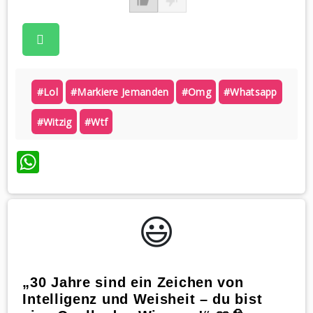
#lol
#markiere Jemanden
#omg
#whatsapp
#witzig
#wtf
WhatsApp
😃️
„30 Jahre sind ein Zeichen von
Intelligenz und Weisheit – du bist