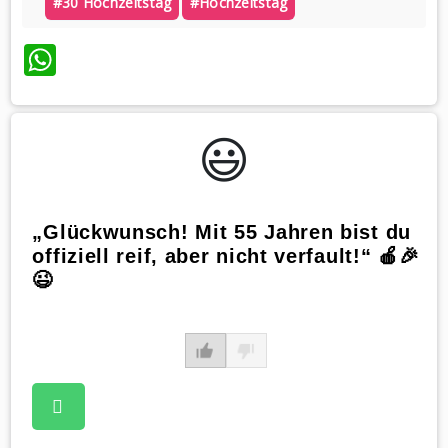
#30 Hochzeitstag
#hochzeitstag
WhatsApp
😃️
„Glückwunsch! Mit 55 Jahren bist du
offiziell reif, aber nicht verfault!“ 🍎🎉
😉