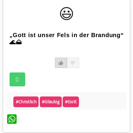
😃️
„Gott ist unser Fels in der Brandung“
🌊🗻
#christlich
#gläubig
#gott
WhatsApp