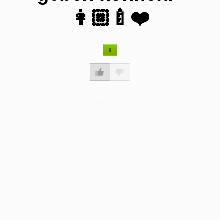
👩🏼‍🍼❤️
Wie gefällt dir dieser Spruch?