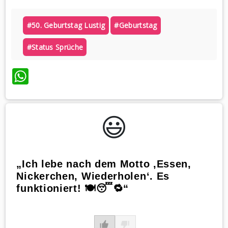
#50. Geburtstag Lustig
#geburtstag
#status Sprüche
WhatsApp
😃️
„Ich lebe nach dem Motto ‚Essen,
Nickerchen, Wiederholen‘. Es
funktioniert! 🍽️😴🔁“