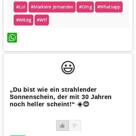
#lol
#markiere Jemanden
#omg
#whatsapp
#witzig
#wtf
WhatsApp
😃️
„Du bist wie ein strahlender
Sonnenschein, der mit 30 Jahren
noch heller scheint!“ ☀️😊