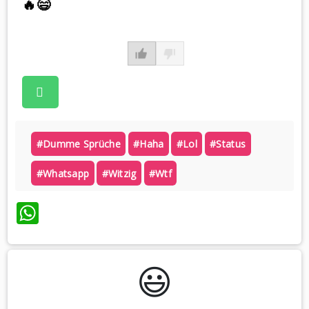
🔥😄
#dumme Sprüche
#haha
#lol
#status
#whatsapp
#witzig
#wtf
WhatsApp
😃️