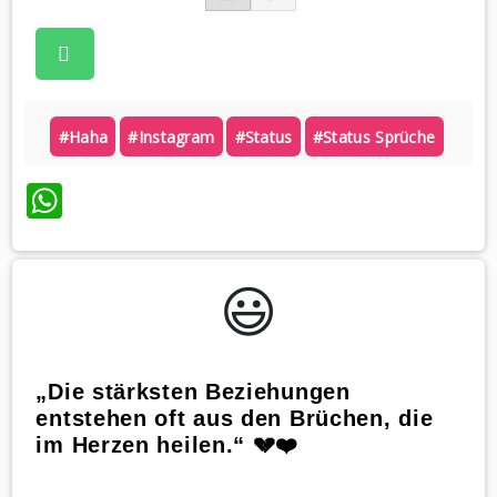
#haha
#instagram
#status
#status Sprüche
WhatsApp
😃️
„Die stärksten Beziehungen
entstehen oft aus den Brüchen, die
im Herzen heilen.“ 💔❤️