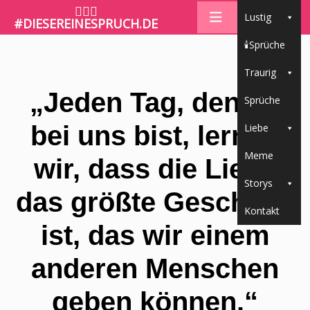
🤷🏼‍♀️
Lustig
#DIESEREINESPRUCH.DE
🕯Sprüche
Traurig
„Jeden Tag, den du
Sprüche
bei uns bist, lernen
Liebe
Meme
wir, dass die Liebe
Storys
das größte Geschenk
Kontakt
ist, das wir einem
anderen Menschen
geben können.“