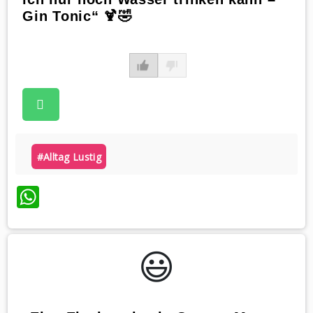
Gin Tonic“ 🍹🤣
#alltag Lustig
WhatsApp
😃️