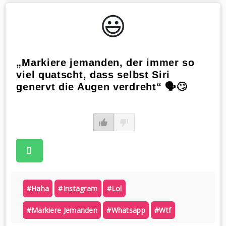
😃️
„Markiere jemanden, der immer so
viel quatscht, dass selbst Siri
genervt die Augen verdreht“ 🗣️🙄
#haha
#instagram
#lol
#markiere Jemanden
#whatsapp
#wtf