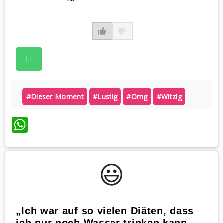
#dieser Moment
#lustig
#omg
#witzig
WhatsApp
😃️
„Ich war auf so vielen Diäten, dass
ich nur noch Wasser trinken kann –