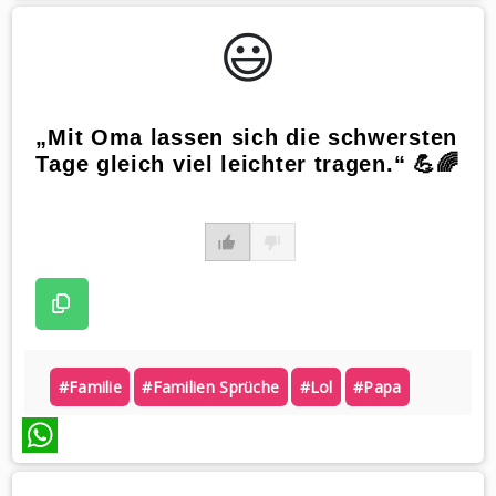
WhatsApp
😃️
„Mit Oma lassen sich die schwersten
Tage gleich viel leichter tragen.“ 💪🌈
#familie
#familien Sprüche
#lol
#papa
WhatsApp