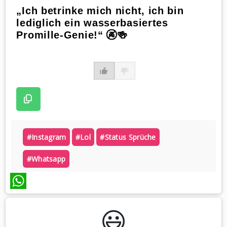
„Ich betrinke mich nicht, ich bin
lediglich ein wasserbasiertes
Promille-Genie!“ 🚱🍻
#instagram
#lol
#status Sprüche
#whatsapp
WhatsApp
😃️