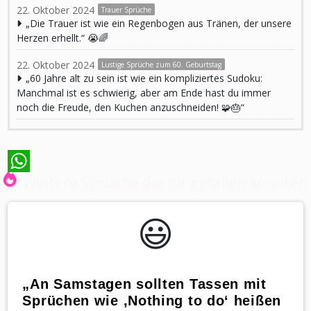
22. Oktober 2024
Trauer Sprüche
„Die Trauer ist wie ein Regenbogen aus Tränen, der unsere
Herzen erhellt.“ 😭🌈
22. Oktober 2024
Lustige Sprüche zum 60. Geburtstag
„60 Jahre alt zu sein ist wie ein kompliziertes Sudoku:
Manchmal ist es schwierig, aber am Ende hast du immer
noch die Freude, den Kuchen anzuschneiden! 🧩🎂“
Weitere Sprüche die dir gefallen könnten
WhatsApp
😃️
„An Samstagen sollten Tassen mit
Sprüchen wie ‚Nothing to do‘ heißen