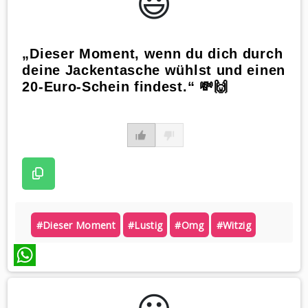
😃️
„Dieser Moment, wenn du dich durch
deine Jackentasche wühlst und einen
20-Euro-Schein findest.“ 💸🙌
#dieser Moment
#lustig
#omg
#witzig
WhatsApp