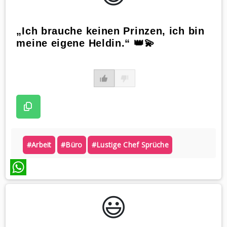
„Ich brauche keinen Prinzen, ich bin
meine eigene Heldin.“ 👑💫
#arbeit
#büro
#lustige Chef Sprüche
WhatsApp
😃️