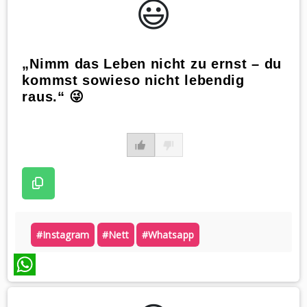
😃️
„Nimm das Leben nicht zu ernst – du
kommst sowieso nicht lebendig
raus.“ 😜
#instagram
#nett
#whatsapp
WhatsApp