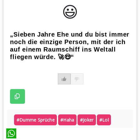
😃️
„Sieben Jahre Ehe und du bist immer
noch die einzige Person, mit der ich
auf einem Raumschiff ins Weltall
fliegen würde. 🚀😍“
#dumme Sprüche
#haha
#joker
#lol