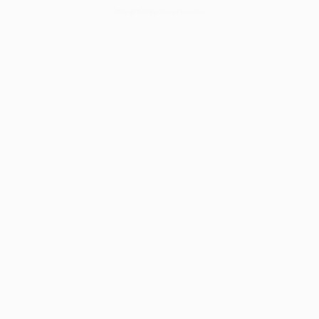
Wie gefällt dir dieser Spruch?