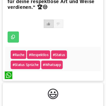
für deine respektlose Art und Weise
verdienen.“ 🏆😒
#rache
#respektlos
#status
#status Sprüche
#whatsapp
WhatsApp
😃️