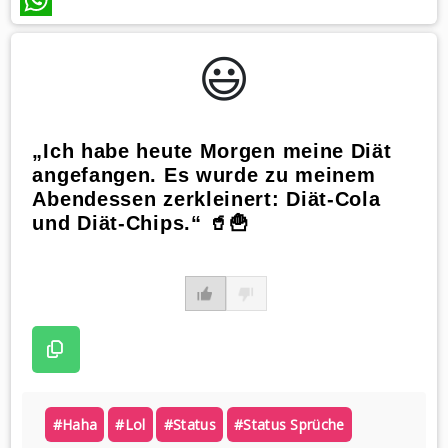
WhatsApp
😃️
„Ich habe heute Morgen meine Diät
angefangen. Es wurde zu meinem
Abendessen zerkleinert: Diät-Cola
und Diät-Chips.“ 🥤🍟
#haha
#lol
#status
#status Sprüche