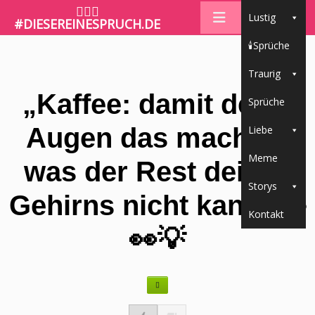
🤷🏼‍♀️
Lustig
#DIESEREINESPRUCH.DE
🕯Sprüche
Traurig
„Kaffee: damit deine
Sprüche
Augen das machen,
Liebe
Meme
was der Rest deines
Storys
Gehirns nicht kann“ ☕️
Kontakt
👀💡