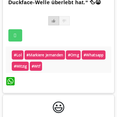
Duckface-Welle überlebt hat.“ 🦆😁
#lol
#markiere Jemanden
#omg
#whatsapp
#witzig
#wtf
WhatsApp
😃️