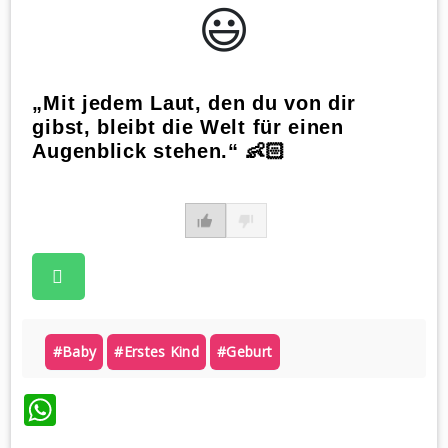
😃️
„Mit jedem Laut, den du von dir
gibst, bleibt die Welt für einen
Augenblick stehen.“ 👶🏻
#baby
#erstes Kind
#geburt
WhatsApp