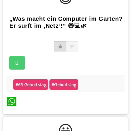
„Was macht ein Computer im Garten?
Er surft im ‚Netz‘!“ 😄💻🌿
#65 Geburtstag
#geburtstag
WhatsApp
😃️