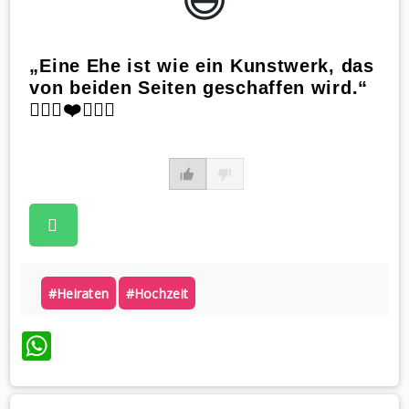
„Eine Ehe ist wie ein Kunstwerk, das
von beiden Seiten geschaffen wird.“
👰🏼‍♀️❤️🤵🏼‍♂️
#heiraten
#hochzeit
WhatsApp