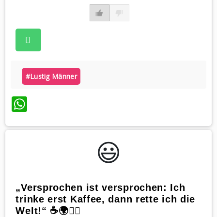
#lustig Männer
WhatsApp
😃️
„Versprochen ist versprochen: Ich
trinke erst Kaffee, dann rette ich die
Welt!“ ☕️🌍🦸‍♀️