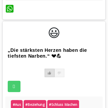
WhatsApp
😃️
„Die stärksten Herzen haben die
tiefsten Narben.“ 💔💪
#aus
#beziehung
#schluss Machen