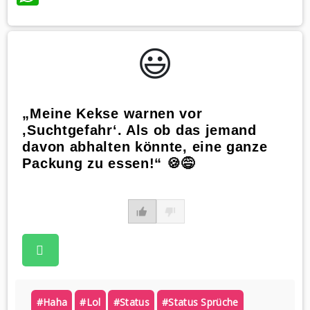
😃️
„Meine Kekse warnen vor
‚Suchtgefahr‘. Als ob das jemand
davon abhalten könnte, eine ganze
Packung zu essen!“ 🍪😅
#haha
#lol
#status
#status Sprüche