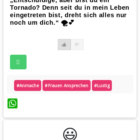
„Entschuldige, aber bist du ein
Tornado? Denn seit du in mein Leben
eingetreten bist, dreht sich alles nur
noch um dich.“ 🌪️💕
#anmache
#frauen Ansprechen
#lustig
WhatsApp
😃️