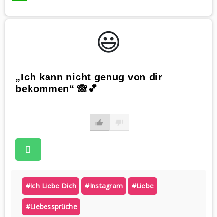
😃️
„Ich kann nicht genug von dir
bekommen“ 🙈💕
#ich Liebe Dich
#instagram
#liebe
#liebessprüche