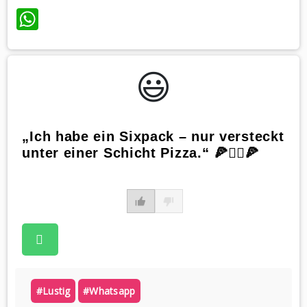
WhatsApp
😃️
„Ich habe ein Sixpack – nur versteckt
unter einer Schicht Pizza.“ 🍕🤷‍♀️🍕
#lustig
#whatsapp