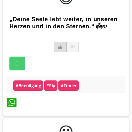
„Deine Seele lebt weiter, in unseren
Herzen und in den Sternen.“ 👼✨
#beerdigung
#rip
#trauer
WhatsApp
😃️