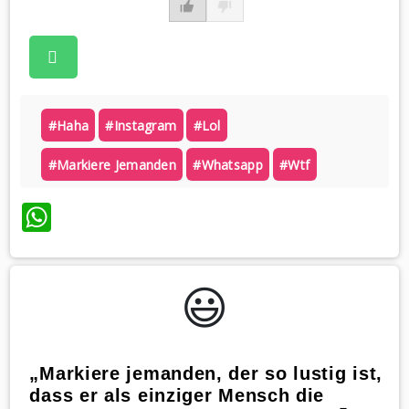
#haha
#instagram
#lol
#markiere Jemanden
#whatsapp
#wtf
WhatsApp
😃️
„Markiere jemanden, der so lustig ist,
dass er als einziger Mensch die