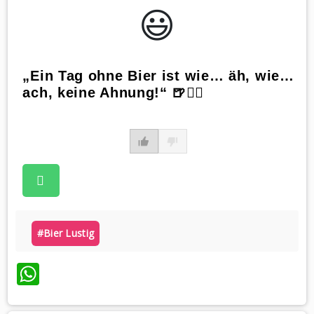
😃️
„Ein Tag ohne Bier ist wie… äh, wie…
ach, keine Ahnung!“ 🍺🤷‍♂️
#bier Lustig
WhatsApp