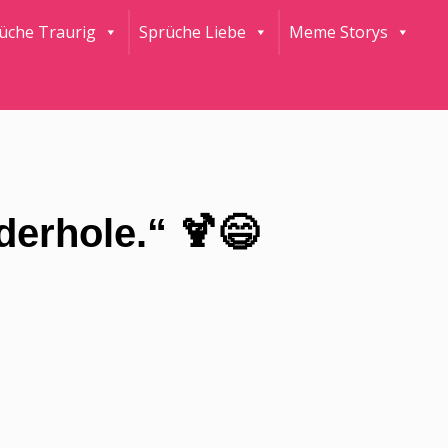
rüche Traurig
Sprüche Liebe
Meme Storys
ederhole.“ 🍹😄