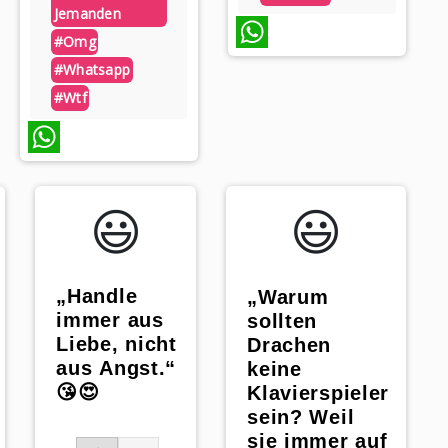
Jemanden
#omg
WhatsApp
#whatsapp
#wtf
WhatsApp
😃️
😃️
„Handle
„Warum
immer aus
sollten
Liebe, nicht
Drachen
aus Angst.“
keine
😘😍
Klavierspieler
sein? Weil
sie immer auf