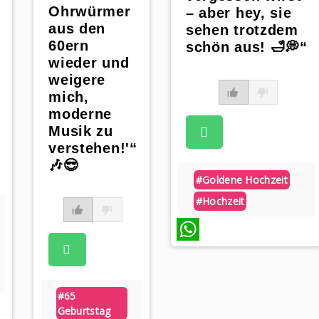
Ohrwürmer
– aber hey, sie
aus den
sehen trotzdem
60ern
schön aus! 🛁💭“
wieder und
weigere
mich,
moderne
Musik zu
verstehen!'“
🎶😎
#goldene Hochzeit
#hochzeit
WhatsApp
#65
Geburtstag