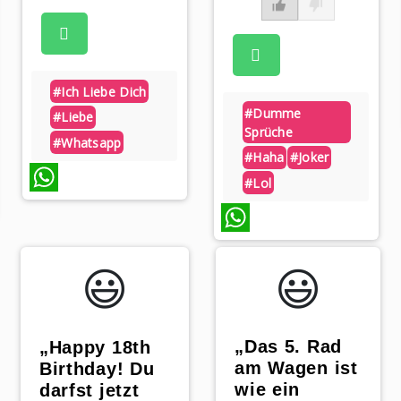
#ich Liebe Dich
#dumme
#liebe
Sprüche
#whatsapp
#haha
#joker
#lol
WhatsApp
WhatsApp
😃️
😃️
„Das 5. Rad
„Happy 18th
am Wagen ist
Birthday! Du
wie ein
darfst jetzt