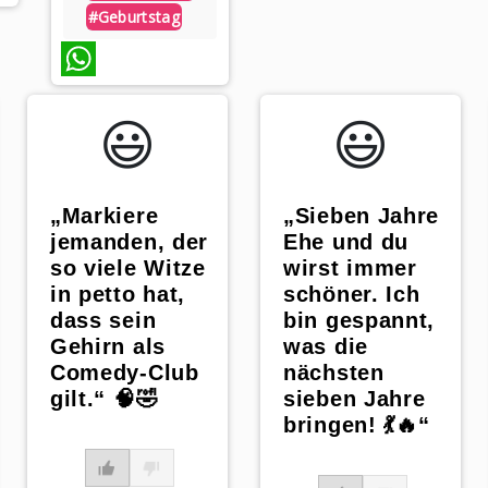
#geburtstag
WhatsApp
😃️
😃️
„Markiere
„Sieben Jahre
jemanden, der
Ehe und du
so viele Witze
wirst immer
in petto hat,
schöner. Ich
dass sein
bin gespannt,
Gehirn als
was die
Comedy-Club
nächsten
gilt.“ 🧠🤣
sieben Jahre
bringen! 💃🔥“