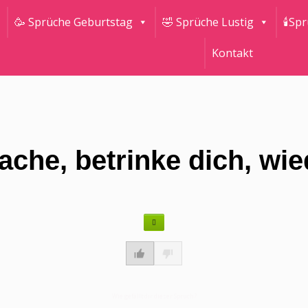
🥳 Sprüche Geburtstag
🤣 Sprüche Lustig
🕯Sp
Kontakt
lache, betrinke dich, wi
Wie gefällt dir dieser Spruch?