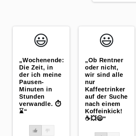
WhatsApp
😃️
😃️
„Ob Rentner
„Wochenende:
oder nicht,
Die Zeit, in
wir sind alle
der ich meine
nur
Pausen-
Kaffeetrinker
Minuten in
auf der Suche
Stunden
nach einem
verwandle. ⏱️
Koffeinkick!
⌛“
☕💥😄“