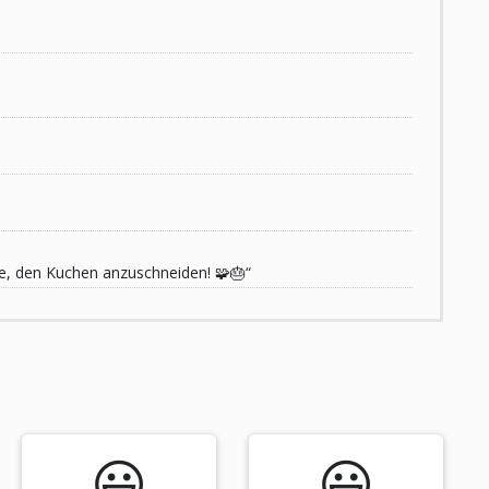
de, den Kuchen anzuschneiden! 🧩🎂“
😃️
😃️