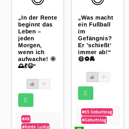
„In der Rente
„Was macht
beginnt das
ein Fußball
Leben –
im
jeden
Gefängnis?
Morgen,
Er ’schießt‘
wenn ich
immer ab!“
aufwache! 🌞
😄⚽️🚔
🌅💃😄“
#65 Geburtstag
#alt
#geburtstag
#rente Lustig