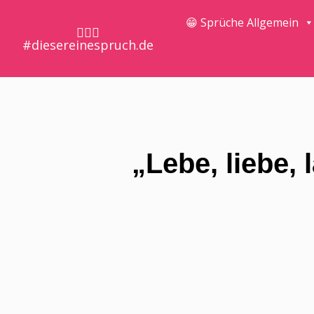
😁 Sprüche Allgemein
🤷🏼‍♀️
#diesereinespruch.de
„Lebe, liebe, 