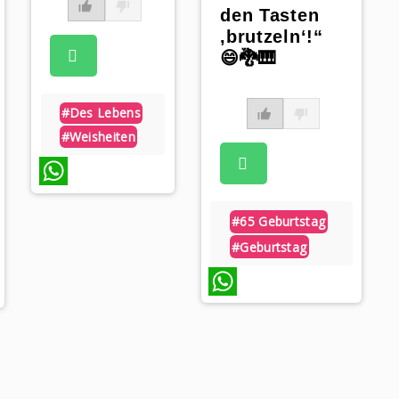
den Tasten
‚brutzeln‘!“
😄🐉🎹
#des Lebens
#weisheiten
WhatsApp
#65 Geburtstag
#geburtstag
WhatsApp