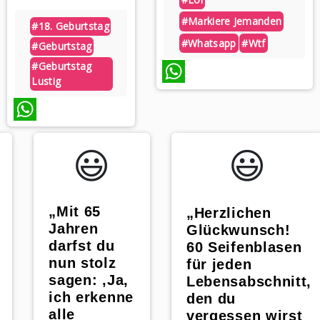
#markiere Jemanden
#18. Geburtstag
#whatsapp
#wtf
#geburtstag
#geburtstag
Lustig
WhatsApp
WhatsApp
😃️
😃️
„Mit 65
„Herzlichen
Jahren
Glückwunsch!
darfst du
60 Seifenblasen
nun stolz
für jeden
sagen: ‚Ja,
Lebensabschnitt,
ich erkenne
den du
alle
vergessen wirst