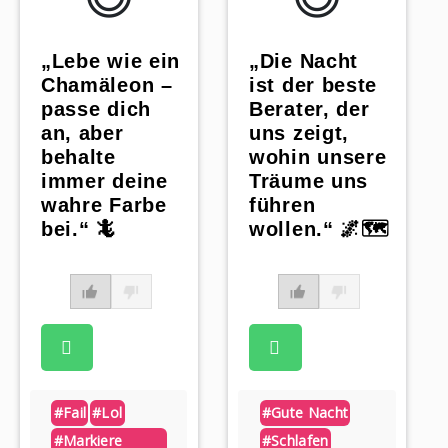
„Lebe wie ein
„Die Nacht
Chamäleon –
ist der beste
passe dich
Berater, der
an, aber
uns zeigt,
behalte
wohin unsere
immer deine
Träume uns
wahre Farbe
führen
bei.“ 🦎
wollen.“ 🌌🗺️
#fail
#lol
#gute Nacht
#markiere
#schlafen