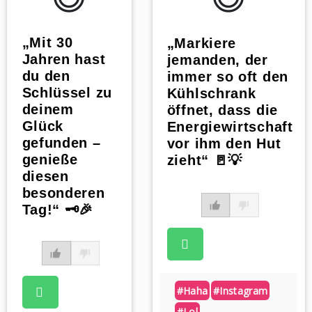
„Mit 30
„Markiere
Jahren hast
jemanden, der
du den
immer so oft den
Schlüssel zu
Kühlschrank
deinem
öffnet, dass die
Glück
Energiewirtschaft
gefunden –
vor ihm den Hut
genieße
zieht“ 🚪💡
diesen
besonderen
Tag!“ 🗝️🎉
#haha
#instagram
#lol