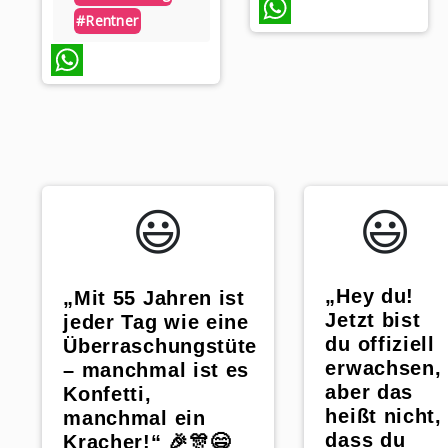
#rentner
WhatsApp
WhatsApp
😃️
😃️
„Hey du!
„Mit 55 Jahren ist
Jetzt bist
jeder Tag wie eine
du offiziell
Überraschungstüte
erwachsen,
– manchmal ist es
aber das
Konfetti,
heißt nicht,
manchmal ein
dass du
Kracher!“ 🎉🎊😄