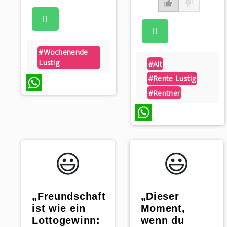
#wochenende
Lustig
#alt
#rente Lustig
#rentner
WhatsApp
WhatsApp
😃️
😃️
„Freundschaft
„Dieser
ist wie ein
Moment,
Lottogewinn:
wenn du