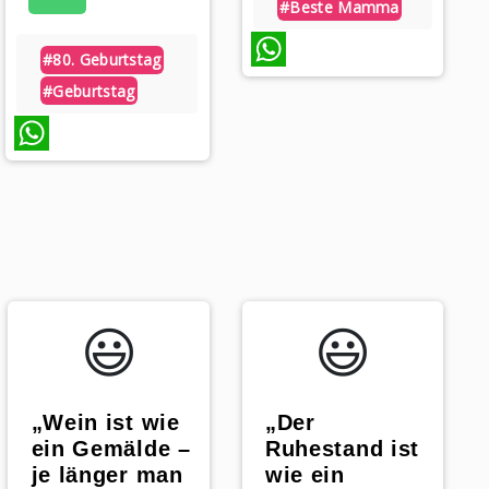
#beste Mamma
#80. Geburtstag
WhatsApp
#geburtstag
WhatsApp
😃️
😃️
„Wein ist wie
„Der
ein Gemälde –
Ruhestand ist
je länger man
wie ein