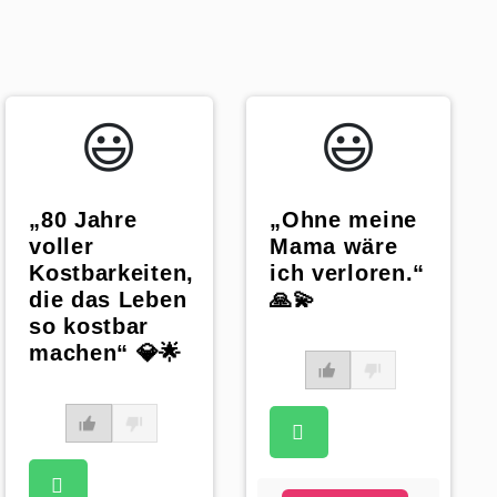
😃️
😃️
„Ohne meine
„80 Jahre
Mama wäre
voller
ich verloren.“
Kostbarkeiten,
🙏💫
die das Leben
so kostbar
machen“ 💎🌟