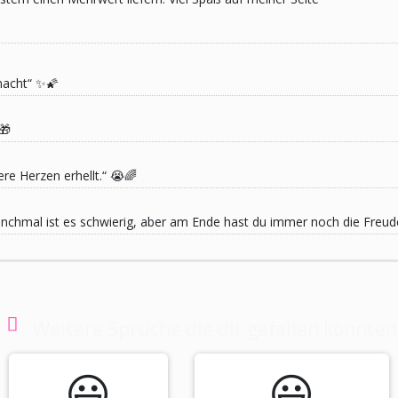
macht“ ✨🌠
🎁
re Herzen erhellt.“ 😭🌈
 Manchmal ist es schwierig, aber am Ende hast du immer noch die Freu
Weitere Sprüche die dir gefallen könnten
😃️
😃️