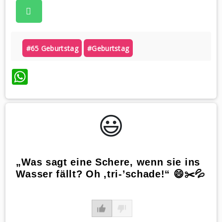
#65 Geburtstag
#geburtstag
WhatsApp
😃️
„Was sagt eine Schere, wenn sie ins
Wasser fällt? Oh ‚tri-’schade!“ 😄✂️💦