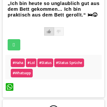
„Ich bin heute so unglaublich gut aus
dem Bett gekommen… Ich bin
praktisch aus dem Bett gerollt.“ 🛌😜
#haha
#lol
#status
#status Sprüche
#whatsapp
WhatsApp