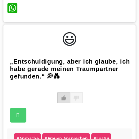
WhatsApp
😃️
„Entschuldigung, aber ich glaube, ich
habe gerade meinen Traumpartner
gefunden.“ 💭💑
#anmache
#frauen Ansprechen
#lustig