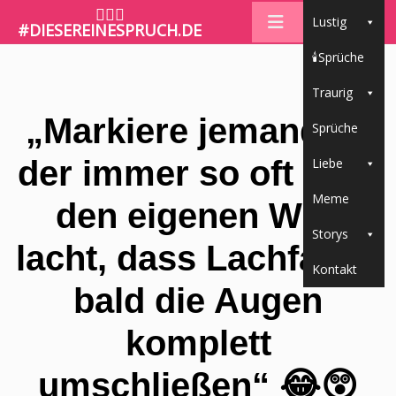
🤷🏼‍♀️
Lustig
#DIESEREINESPRUCH.DE
🕯Sprüche
Traurig
„Markiere jemanden,
Sprüche
der immer so oft über
Liebe
Meme
den eigenen Witz
Storys
lacht, dass Lachfalten
Kontakt
bald die Augen
komplett
umschließen“ 😂😲