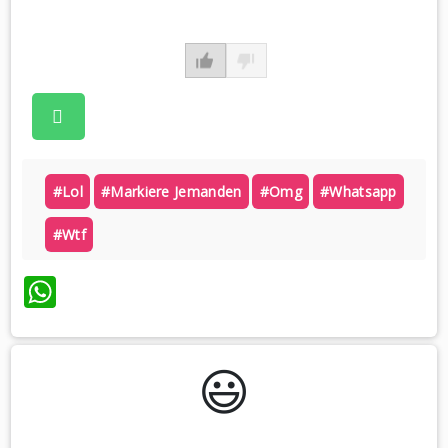
#lol
#markiere Jemanden
#omg
#whatsapp
#wtf
WhatsApp
😃️