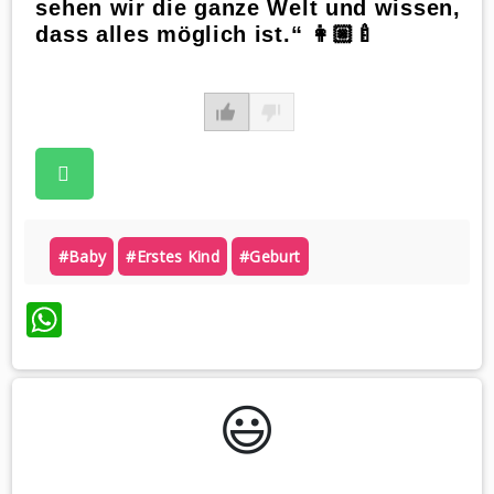
sehen wir die ganze Welt und wissen,
dass alles möglich ist.“ 👩🏼‍🍼
#baby
#erstes Kind
#geburt
WhatsApp
😃️