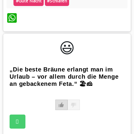
#gute Nacht
#schlafen
WhatsApp
😃️
„Die beste Bräune erlangt man im
Urlaub – vor allem durch die Menge
an gebackenem Feta.“ 🏖️🧀