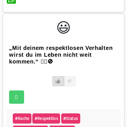
😃️
„Mit deinem respektlosen Verhalten
wirst du im Leben nicht weit
kommen.“ 🏃‍♀️🚫
#rache
#respektlos
#status