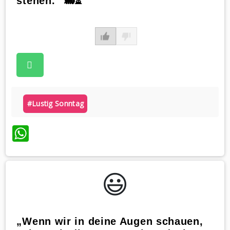
stehen.“ 🚂⏳
#lustig Sonntag
WhatsApp
😃️
„Wenn wir in deine Augen schauen,