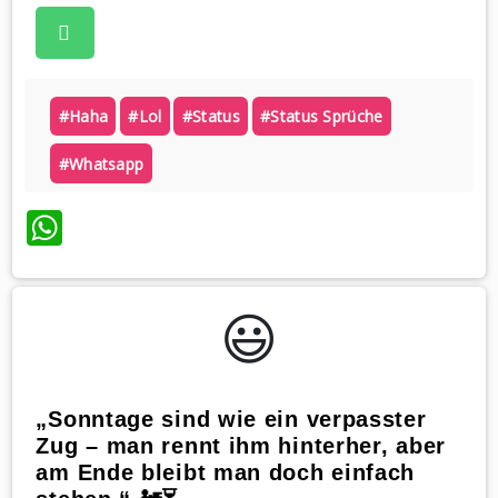
#haha
#lol
#status
#status Sprüche
#whatsapp
WhatsApp
😃️
„Sonntage sind wie ein verpasster
Zug – man rennt ihm hinterher, aber
am Ende bleibt man doch einfach