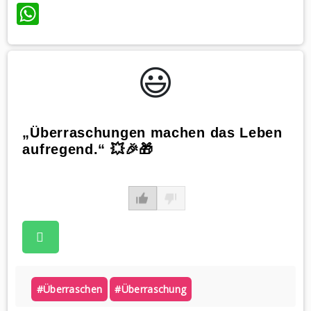
WhatsApp
😃️
„Überraschungen machen das Leben
aufregend.“ 💥🎉🎁
#überraschen
#überraschung