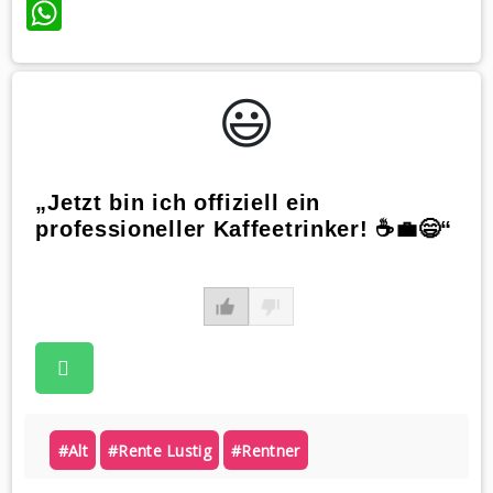
WhatsApp
😃️
„Jetzt bin ich offiziell ein
professioneller Kaffeetrinker! ☕💼😄“
#alt
#rente Lustig
#rentner