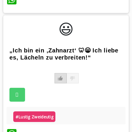
😃️
„Ich bin ein ‚Zahnarzt‘ 🦷😁 Ich liebe
es, Lächeln zu verbreiten!“
#lustig Zweideutig