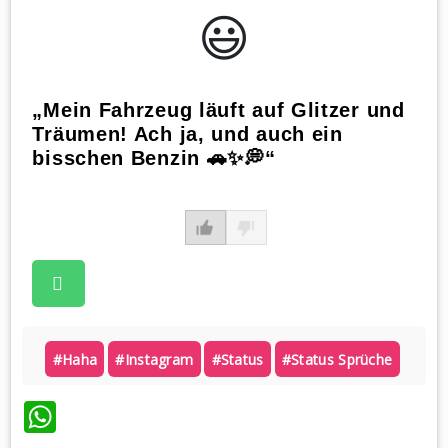
😃️
„Mein Fahrzeug läuft auf Glitzer und
Träumen! Ach ja, und auch ein
bisschen Benzin 🚗✨💭“
#haha
#instagram
#status
#status Sprüche
WhatsApp