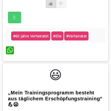
#60 Jahre Verheiratet
#ehe
#verheiratet
WhatsApp
😃️
„Mein Trainingsprogramm besteht
aus täglichem Erschöpfungstraining“
💪😫