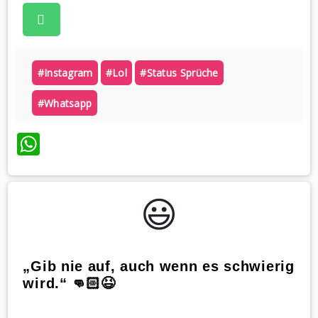
#instagram
#lol
#status Sprüche
#whatsapp
WhatsApp
😃️
„Gib nie auf, auch wenn es schwierig
wird.“ 👊🏻😆