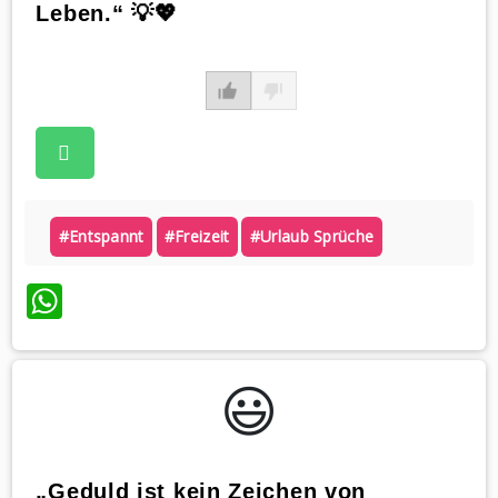
Leben.“ 💡💖
#entspannt
#freizeit
#urlaub Sprüche
WhatsApp
😃️
„Geduld ist kein Zeichen von