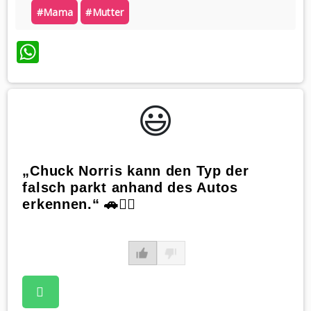
#mama
#mutter
WhatsApp
😃️
„Chuck Norris kann den Typ der
falsch parkt anhand des Autos
erkennen.“ 🚗🕵️‍♂️