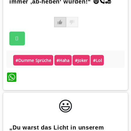
immer ‚ab-heben‘ würden!“ 😄🪐🎳
#dumme Sprüche
#haha
#joker
#lol
WhatsApp
😃️
„Du warst das Licht in unserem