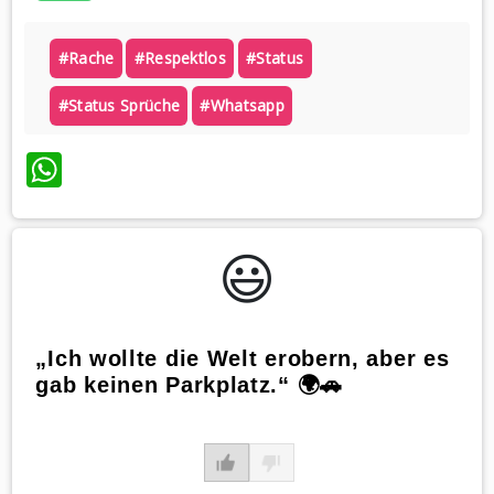
#rache
#respektlos
#status
#status Sprüche
#whatsapp
WhatsApp
😃️
„Ich wollte die Welt erobern, aber es
gab keinen Parkplatz.“ 🌍🚗