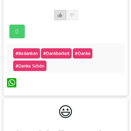
#bedanken
#dankbarkeit
#danke
#danke Schön
WhatsApp
😃️