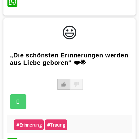
WhatsApp
😃️
„Die schönsten Erinnerungen werden
aus Liebe geboren“ ❤️🌟
#erinnerung
#traurig