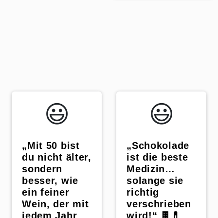
p
😃️
😃️
„Mit 50 bist
„Schokolade
du nicht älter,
ist die beste
sondern
Medizin…
besser, wie
solange sie
ein feiner
richtig
Wein, der mit
verschrieben
jedem Jahr
wird!“ 🍫💊