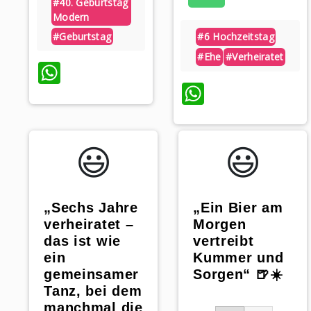
#40. Geburtstag
Modern
#geburtstag
#6 Hochzeitstag
#ehe
#verheiratet
WhatsApp
WhatsAp
😃️
😃️
„Sechs Jahre
„Ein Bier am
verheiratet –
Morgen
das ist wie
vertreibt
ein
Kummer und
gemeinsamer
Sorgen“ 🍺☀️
Tanz, bei dem
manchmal die