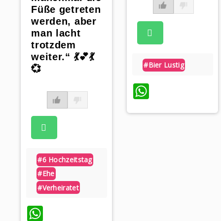
Füße getreten
werden, aber
man lacht
trotzdem
weiter.“ 💃💕💃
#bier Lustig
💞
WhatsAp
#6 Hochzeitstag
#ehe
#verheiratet
WhatsApp