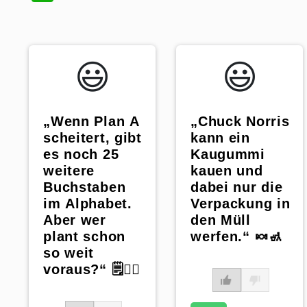
😃️
😃️
„Wenn Plan A
„Chuck Norris
scheitert, gibt
kann ein
es noch 25
Kaugummi
weitere
kauen und
Buchstaben
dabei nur die
im Alphabet.
Verpackung in
Aber wer
den Müll
plant schon
werfen.“ 🍬🚮
so weit
voraus?“ 🗒️🤷‍♀️