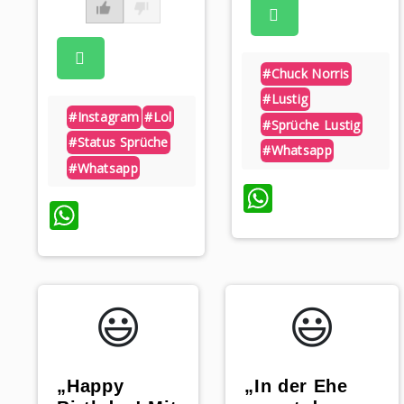
#chuck Norris
#lustig
#instagram
#lol
#sprüche Lustig
#status Sprüche
#whatsapp
#whatsapp
WhatsAp
WhatsApp
😃️
😃️
„Happy
„In der Ehe