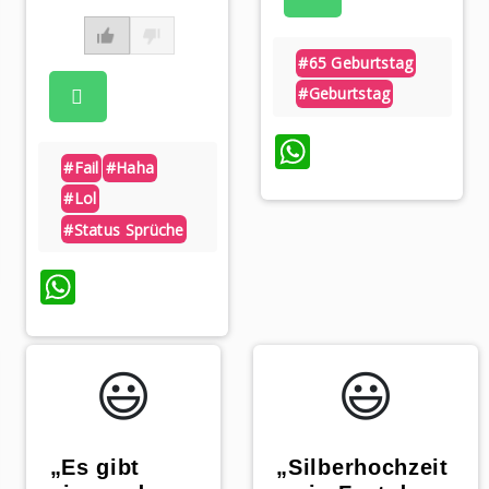
#65 Geburtstag
#geburtstag
WhatsApp
#fail
#haha
#lol
p
#status Sprüche
WhatsApp
😃️
😃️
„Es gibt
„Silberhochzeit