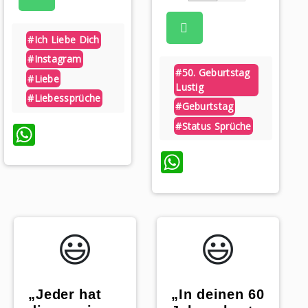
#ich Liebe Dich
#instagram
#50. Geburtstag
#liebe
Lustig
#liebessprüche
#geburtstag
WhatsApp
#status Sprüche
WhatsApp
😃️
😃️
„Jeder hat
„In deinen 60