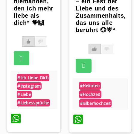
niemanden,
– ein Fest der
den ich mehr
Liebe und des
liebe als
Zusammenhalts,
dich“ 💝🙌
das uns alle
berührt 💞🌟“
#ich Liebe Dich
#heiraten
#instagram
#liebe
#hochzeit
#liebessprüche
#silberhochzeit
WhatsApp
WhatsApp