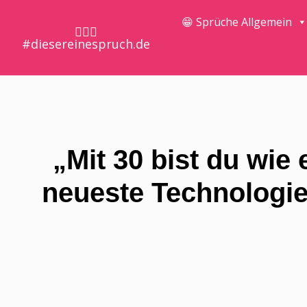
😁 Sprüche Allgemein
🤷🏼‍♀️
#diesereinespruch.de
„Mit 30 bist du wie
neueste Technologie