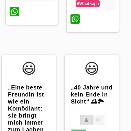
#whatsapp
WhatsApp
WhatsApp
😃️
😃️
„Eine beste
„40 Jahre und
Freundin ist
kein Ende in
wie ein
Sicht“ 🌅🏞️
Komödiant:
sie bringt
mich immer
zum Lachen,