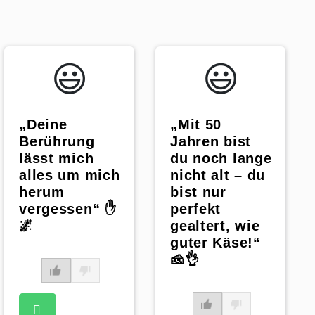
😃️
😃️
„Deine
„Mit 50
Berührung
Jahren bist
lässt mich
du noch lange
alles um mich
nicht alt – du
herum
bist nur
vergessen“ ✋
perfekt
🌌
gealtert, wie
guter Käse!“
🧀👌