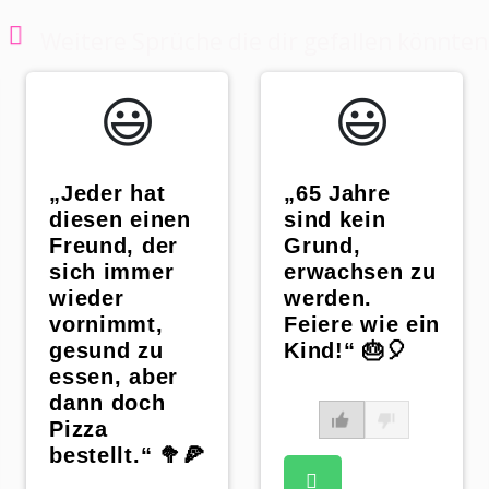
Weitere Sprüche die dir gefallen könnten
😃️
😃️
„Jeder hat
„65 Jahre
diesen einen
sind kein
Freund, der
Grund,
sich immer
erwachsen zu
wieder
werden.
vornimmt,
Feiere wie ein
gesund zu
Kind!“ 🎂🎈
essen, aber
dann doch
Pizza
bestellt.“ 🥦🍕