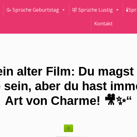
🥳 Sprüche Geburtstag
🤣 Sprüche Lustig
🕯Sp
Kontakt
 ein alter Film: Du magst
 sein, aber du hast imm
Art von Charme! 🎥✨“