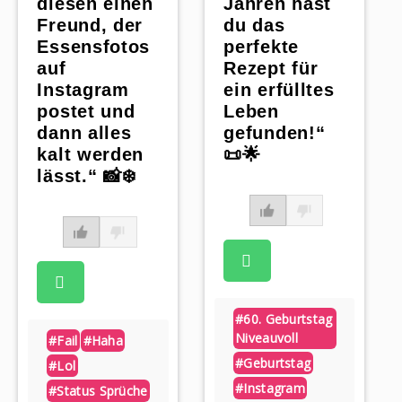
diesen einen
Jahren hast
Freund, der
du das
Essensfotos
perfekte
auf
Rezept für
Instagram
ein erfülltes
postet und
Leben
dann alles
gefunden!“
kalt werden
📜🌟
lässt.“ 📸❄️
#60. Geburtstag
Niveauvoll
#fail
#haha
#geburtstag
#lol
#instagram
#status Sprüche