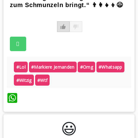
zum Schmunzeln bringt.“ 👨‍👩‍👧‍👦😄
#lol
#markiere Jemanden
#omg
#whatsapp
#witzig
#wtf
WhatsApp
😃️