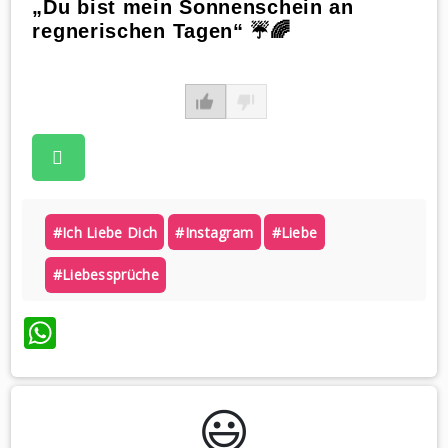
„Du bist mein Sonnenschein an
regnerischen Tagen“ ☔️🌈
#ich Liebe Dich
#instagram
#liebe
#liebessprüche
WhatsApp
😃️