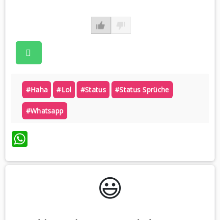
#haha
#lol
#status
#status Sprüche
#whatsapp
WhatsApp
😃️