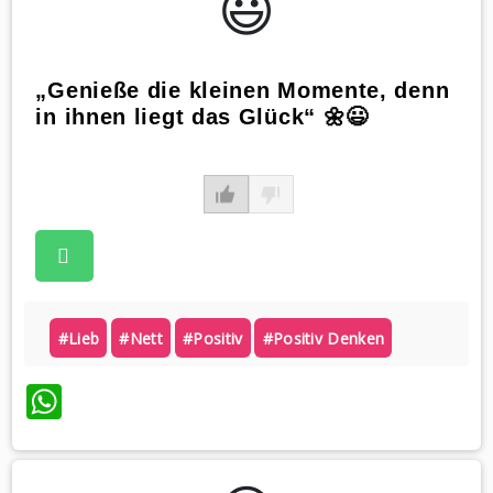
😃️
„Genieße die kleinen Momente, denn
in ihnen liegt das Glück“ 🌼😃
#lieb
#nett
#positiv
#positiv Denken
WhatsApp