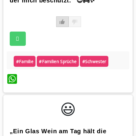
der mich beschützt.“ 😊👼✨
#familie
#familien Sprüche
#schwester
WhatsApp
😃️
„Ein Glas Wein am Tag hält die