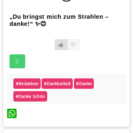
„Du bringst mich zum Strahlen –
danke!“ ✨😊
#bedanken
#dankbarkeit
#danke
#danke Schön
WhatsApp