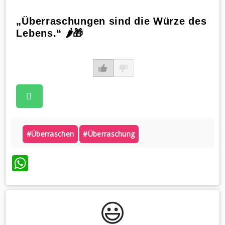
„Überraschungen sind die Würze des
Lebens.“ 🌶️🎁
#überraschen
#überraschung
WhatsApp
😃️