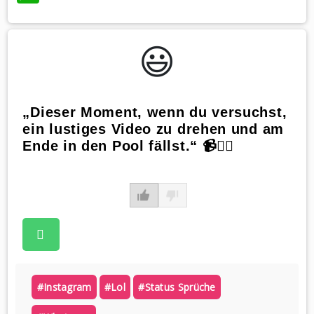
😃️
„Dieser Moment, wenn du versuchst,
ein lustiges Video zu drehen und am
Ende in den Pool fällst.“ 📹🏊‍♂️
#instagram
#lol
#status Sprüche