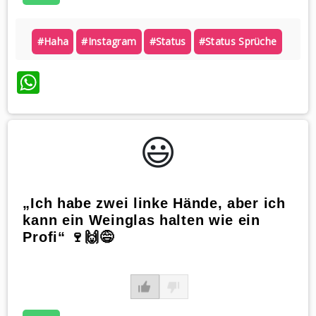
#haha
#instagram
#status
#status Sprüche
WhatsApp
😃️
„Ich habe zwei linke Hände, aber ich
kann ein Weinglas halten wie ein
Profi“ 🍷🙌😅