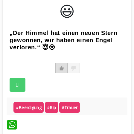
😃️
„Der Himmel hat einen neuen Stern
gewonnen, wir haben einen Engel
verloren.“ 😇😢
#beerdigung
#rip
#trauer
WhatsApp