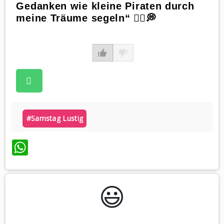
Gedanken wie kleine Piraten durch
meine Träume segeln“ 🏴‍☠️💭
#samstag Lustig
WhatsApp
😃️