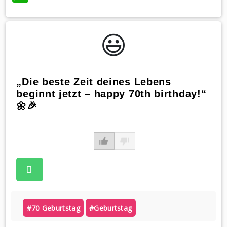
😃️
„Die beste Zeit deines Lebens
beginnt jetzt – happy 70th birthday!“
🌼🎉
#70 Geburtstag
#geburtstag