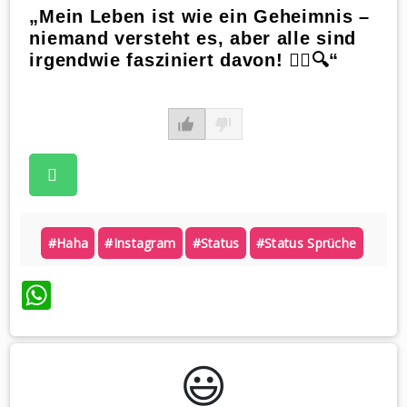
„Mein Leben ist wie ein Geheimnis –
niemand versteht es, aber alle sind
irgendwie fasziniert davon! 🕵️‍♀️🔍“
#haha
#instagram
#status
#status Sprüche
WhatsApp
😃️