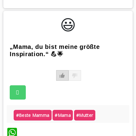
😃️
„Mama, du bist meine größte
Inspiration.“ 💪🌟
#beste Mamma
#mama
#mutter
WhatsApp