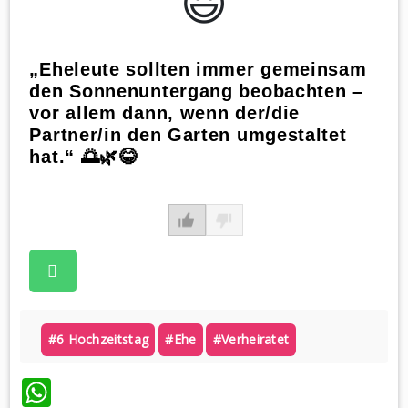
😃️
„Eheleute sollten immer gemeinsam
den Sonnenuntergang beobachten –
vor allem dann, wenn der/die
Partner/in den Garten umgestaltet
hat.“ 🌅🌿😂
#6 Hochzeitstag
#ehe
#verheiratet
WhatsApp