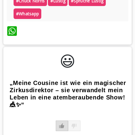
#chuck Norris
#lustig
#sprüche Lustig
#whatsapp
WhatsApp
😃️
„Meine Cousine ist wie ein magischer
Zirkusdirektor – sie verwandelt mein
Leben in eine atemberaubende Show!
🎪✨“