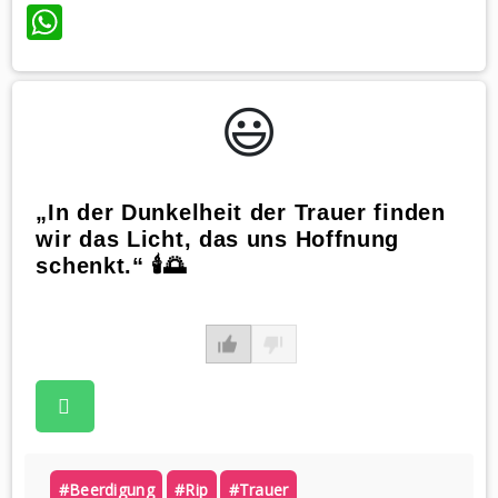
WhatsApp
😃️
„In der Dunkelheit der Trauer finden
wir das Licht, das uns Hoffnung
schenkt.“ 🕯️🌅
#beerdigung
#rip
#trauer