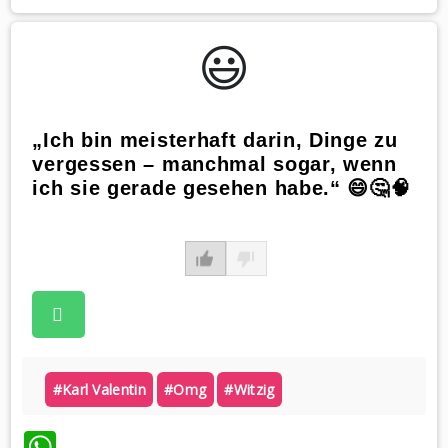
😃️
„Ich bin meisterhaft darin, Dinge zu
vergessen – manchmal sogar, wenn
ich sie gerade gesehen habe.“ 😄🤔🧠
#karl Valentin
#omg
#witzig
WhatsApp