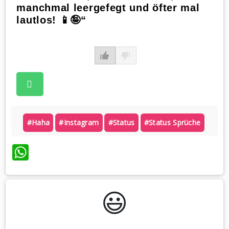
manchmal leergefegt und öfter mal
lautlos! 📱🤪“
#haha
#instagram
#status
#status Sprüche
WhatsApp
😃️