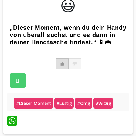
😃️
„Dieser Moment, wenn du dein Handy
von überall suchst und es dann in
deiner Handtasche findest.“ 📱👜
#dieser Moment
#lustig
#omg
#witzig
WhatsApp