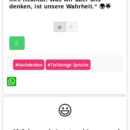
denken, ist unsere Wahrheit.“ 🌍🌟
#nachdenken
#tiefsinnige Sprüche
WhatsApp
😃️