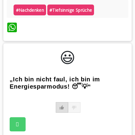
#nachdenken
#tiefsinnige Sprüche
WhatsApp
😃️
„Ich bin nicht faul, ich bin im
Energiesparmodus! 😴💡“