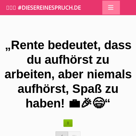
🤷🏼‍♀️ #DIESEREINESPRUCH.DE
„Rente bedeutet, dass
du aufhörst zu
arbeiten, aber niemals
aufhörst, Spaß zu
haben! 💼🎉😄“