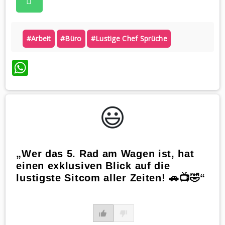
#arbeit
#büro
#lustige Chef Sprüche
WhatsApp
😃️
„Wer das 5. Rad am Wagen ist, hat
einen exklusiven Blick auf die
lustigste Sitcom aller Zeiten! 🚗📺🤣“