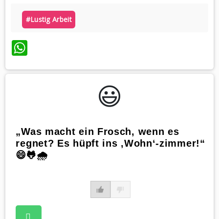
#lustig Arbeit
WhatsApp
😃️
„Was macht ein Frosch, wenn es
regnet? Es hüpft ins ‚Wohn‘-zimmer!“
😄🐸🌧️