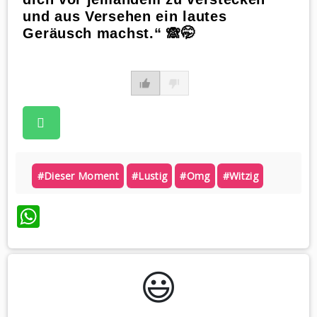
und aus Versehen ein lautes
Geräusch machst.“ 🙈🤭
#dieser Moment
#lustig
#omg
#witzig
WhatsApp
😃️