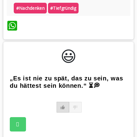
#nachdenken
#tiefgründig
WhatsApp
😃️
„Es ist nie zu spät, das zu sein, was
du hättest sein können.“ ⏳💭