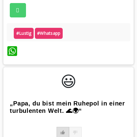
#lustig
#whatsapp
WhatsApp
😃️
„Papa, du bist mein Ruhepol in einer
turbulenten Welt. 🌊🌍“