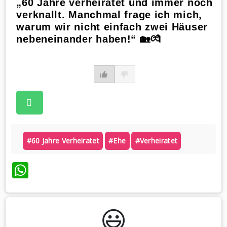
„60 Jahre verheiratet und immer noch
verknallt. Manchmal frage ich mich,
warum wir nicht einfach zwei Häuser
nebeneinander haben!“ 🏡💏
#60 Jahre Verheiratet
#ehe
#verheiratet
WhatsApp
😃️