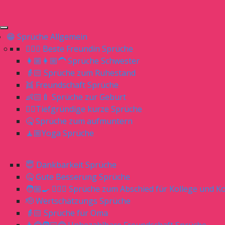
😁 Sprüche Allgemein
👱🏻‍♀️ Beste Freundin Sprüche
👩🏼👩🏼‍🦱 Sprüche Schwester
👵🏻 Sprüche zum Ruhestand
👯 Freundschaft Sprüche
👶🏻🍼 Sprüche zur Geburt
👌🏻Tiefgründige kurze Sprüche
🤒 Sprüche zum aufmuntern
🧘🏼Yoga Sprüche
😇 Dankbarkeit Sprüche
🤒 Gute Besserung Sprüche
🧑🏼‍🍳 👨🏼‍⚕️ Sprüche zum Abschied für Kollege und Ko
🫡 Wertschätzungs Sprüche
👵🏻 Sprüche für Oma