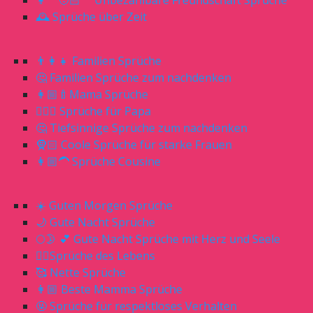
👩‍🦰🧑🏻‍🦰 Unbezahlbare Freundschaft Sprüche
🕰 Sprüche über Zeit
👨‍👩‍👧 Familien Sprüche
🤔 Familien Sprüche zum nachdenken
👩🏼‍🍼Mama Sprüche
🧔🏼‍♂️ Sprüche für Papa
🤔 Tiefsinnige Sprüche zum nachdenken
🧕🏻 Coole Sprüche für starke Frauen
👩🏼‍🦱 Sprüche Cousine
☀️ Guten Morgen Sprüche
🌙 Gute Nacht Sprüche
🌕🌛 💕 Gute Nacht Sprüche mit Herz und Seele
☝🏻Sprüche des Lebens
🥰 Nette Sprüche
👩🏼 Beste Mamma Sprüche
🤬 Sprüche für respektloses Verhalten