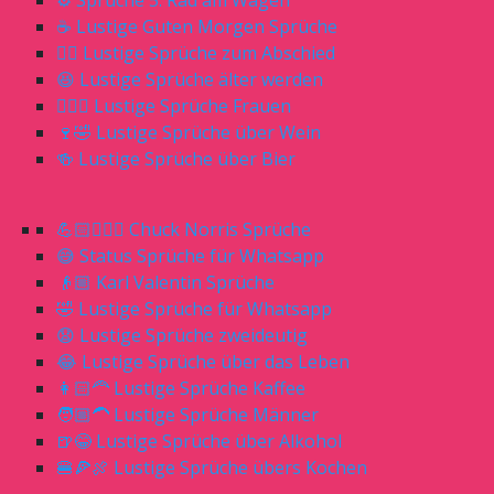
⚙️ Sprüche 5. Rad am Wagen
☕️ Lustige Guten Morgen Sprüche
🖐🏻 Lustige Sprüche zum Abschied
😆 Lustige Sprüche älter werden
🙎🏼‍♀️ Lustige Sprüche Frauen
🍷🤣 Lustige Sprüche über Wein
🍻 Lustige Sprüche über Bier
💪🏻🧔🏼‍♂️ Chuck Norris Sprüche
😅 Status Sprüche für Whatsapp
👴🏼 Karl Valentin Sprüche
🤣 Lustige Sprüche für Whatsapp
😧 Lustige Sprüche zweideutig
😂 Lustige Sprüche über das Leben
👩🏻‍🦰 Lustige Sprüche Kaffee
🧑🏼‍🦱 Lustige Sprüche Männer
🍺😂 Lustige Sprüche über Alkohol
🍔🍕🍖 Lustige Sprüche übers Kochen