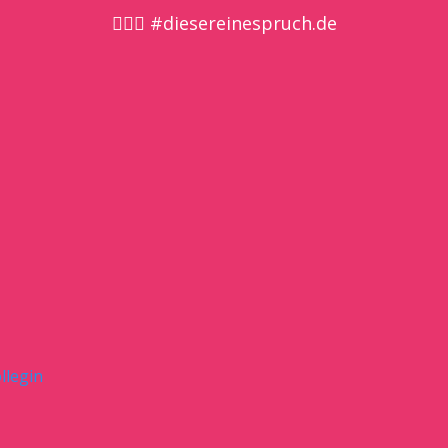
🤷🏼‍♀️ #diesereinespruch.de
llegin