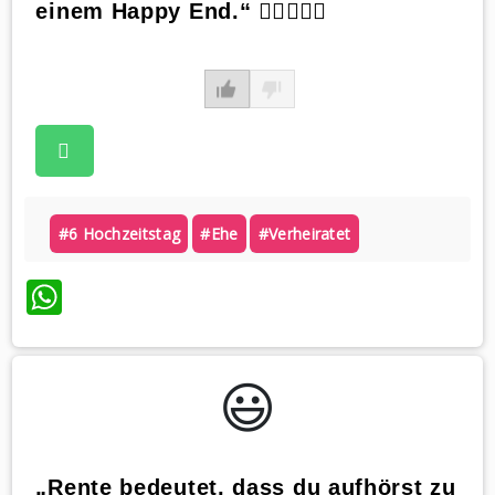
einem Happy End.“ 🕵️‍♀️🕵️‍♂️💍
#6 Hochzeitstag
#ehe
#verheiratet
WhatsApp
😃️
„Rente bedeutet, dass du aufhörst zu