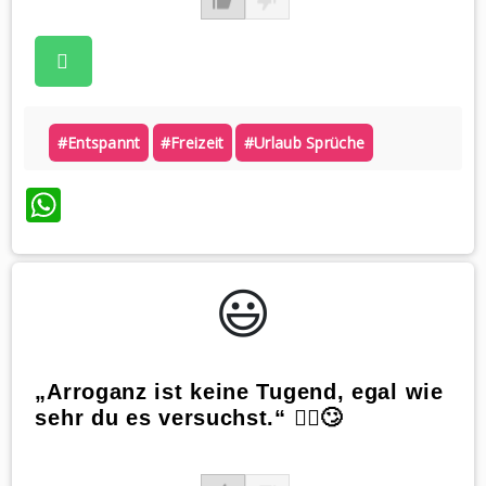
#entspannt
#freizeit
#urlaub Sprüche
WhatsApp
😃️
„Arroganz ist keine Tugend, egal wie
sehr du es versuchst.“ 🙅‍♀️🙄