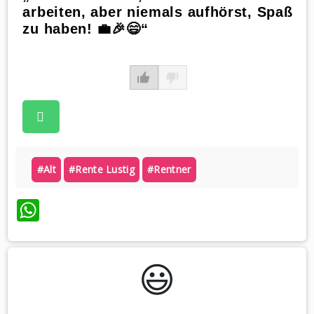
arbeiten, aber niemals aufhörst, Spaß
zu haben! 💼🎉😄“
#alt
#rente Lustig
#rentner
WhatsApp
😃️