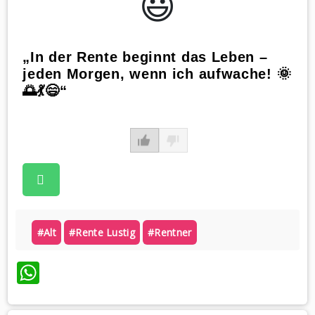
😃️
„In der Rente beginnt das Leben –
jeden Morgen, wenn ich aufwache! 🌞
🌅💃😄“
#alt
#rente Lustig
#rentner
WhatsApp