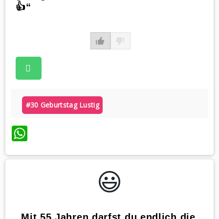
👍“
#30 Geburtstag Lustig
WhatsApp
😃️
„Mit 55 Jahren darfst du endlich die