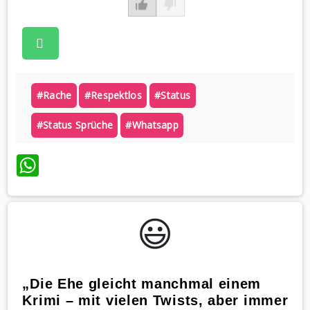
#rache
#respektlos
#status
#status Sprüche
#whatsapp
WhatsApp
😃️
„Die Ehe gleicht manchmal einem
Krimi – mit vielen Twists, aber immer