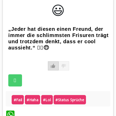
😃️
„Jeder hat diesen einen Freund, der
immer die schlimmsten Frisuren trägt
und trotzdem denkt, dass er cool
aussieht.“ 💇‍♂️🙃
#fail
#haha
#lol
#status Sprüche
WhatsApp