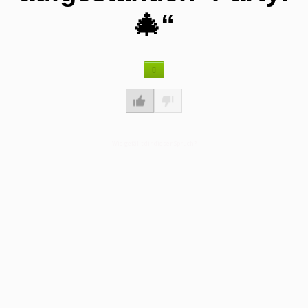
🎄“
Wie gefällt dir dieser Spruch?