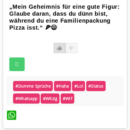
„Mein Geheimnis für eine gute Figur:
Glaube daran, dass du dünn bist,
während du eine Familienpackung
Pizza isst.“ 🍕😄
#dumme Sprüche
#haha
#lol
#status
#whatsapp
#witzig
#wtf
WhatsApp