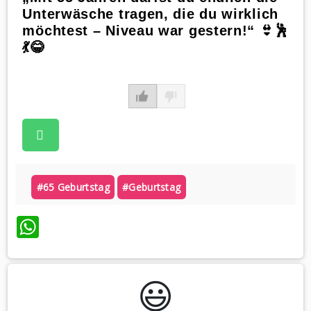
Unterwäsche tragen, die du wirklich
möchtest – Niveau war gestern!“ 👙🕺
💃😂
#65 Geburtstag
#geburtstag
WhatsApp
😃️