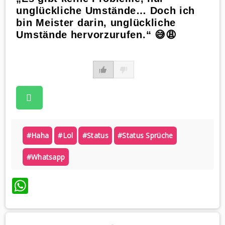
unglückliche Umstände… Doch ich
bin Meister darin, unglückliche
Umstände hervorzurufen.“ 😅😩
#haha
#lol
#status
#status Sprüche
#whatsapp
WhatsApp