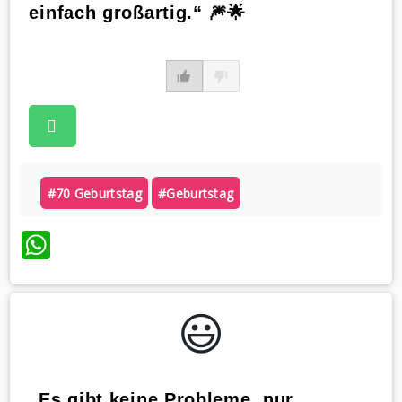
einfach großartig.“ 🎆🌟
#70 Geburtstag
#geburtstag
WhatsApp
😃️
„Es gibt keine Probleme, nur