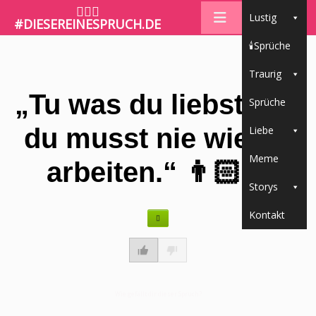
🤷🏼‍♀️
Lustig
#DIESEREINESPRUCH.DE
🕯Sprüche
Traurig
„Tu was du liebst und
Sprüche
du musst nie wieder
Liebe
Meme
arbeiten.“ 👨🏻‍🚀
Storys
Kontakt
Wie gefällt dir dieser Spruch?