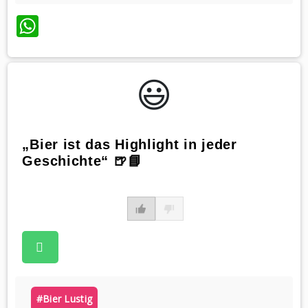
WhatsApp
😃️
„Bier ist das Highlight in jeder
Geschichte“ 🍺📘
#bier Lustig