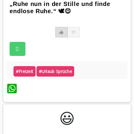
„Ruhe nun in der Stille und finde
endlose Ruhe.“ 🕊️😌
#freizeit
#urlaub Sprüche
WhatsApp
😃️