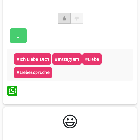
#ich Liebe Dich
#instagram
#liebe
#liebessprüche
WhatsApp
😃️