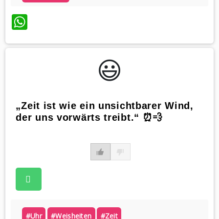
WhatsApp
😃️
„Zeit ist wie ein unsichtbarer Wind,
der uns vorwärts treibt.“ ⏰💨
#uhr
#weisheiten
#zeit