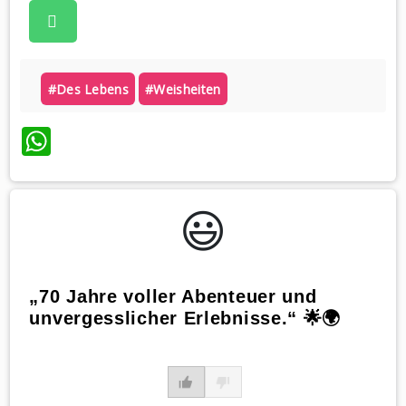
#des Lebens
#weisheiten
WhatsApp
😃️
„70 Jahre voller Abenteuer und
unvergesslicher Erlebnisse.“ 🌟🌍