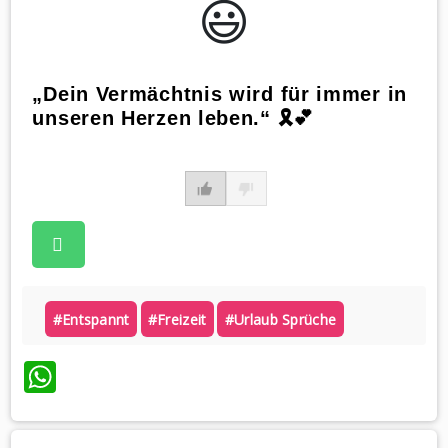
😃️
„Dein Vermächtnis wird für immer in
unseren Herzen leben.“ 🎗️💕
#entspannt
#freizeit
#urlaub Sprüche
WhatsApp