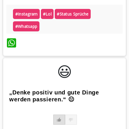
#instagram
#lol
#status Sprüche
#whatsapp
WhatsApp
😃️
„Denke positiv und gute Dinge
werden passieren.“ 😐