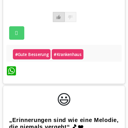
#gute Besserung
#krankenhaus
WhatsApp
😃️
„Erinnerungen sind wie eine Melodie,
die niemals vergeht“ 🎵❤️