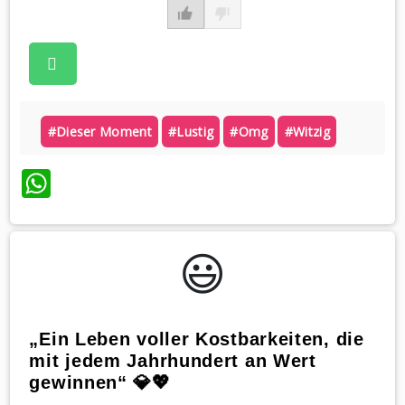
#dieser Moment
#lustig
#omg
#witzig
WhatsApp
😃️
„Ein Leben voller Kostbarkeiten, die
mit jedem Jahrhundert an Wert
gewinnen“ 💎💖