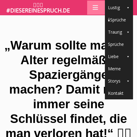
🤷🏼‍♀️
Lustig
#DIESEREINESPRUCH.DE
🕯Sprüche
Traurig
„Warum sollte man im
Sprüche
Alter regelmäßig
Liebe
Meme
Spaziergänge
Storys
machen? Damit man
Kontakt
immer seine
Schlüssel findet, die
man verloren hat!“ 🚶‍♂️