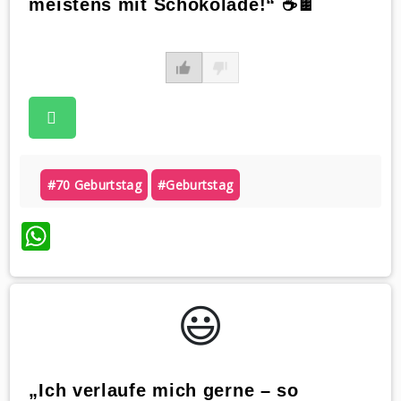
meistens mit Schokolade!“ ☕️🍫
#70 Geburtstag
#geburtstag
WhatsApp
😃️
„Ich verlaufe mich gerne – so