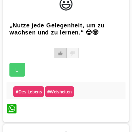
😃️
„Nutze jede Gelegenheit, um zu
wachsen und zu lernen.“ 😎🤓
#des Lebens
#weisheiten
WhatsApp