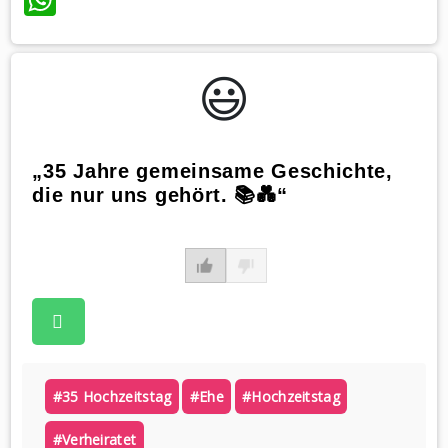
😃️
„35 Jahre gemeinsame Geschichte,
die nur uns gehört. 📚💑“
#35 Hochzeitstag
#ehe
#hochzeitstag
#verheiratet