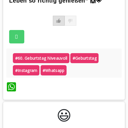
Leben so richtig genießen“ 🙌🌟
#60. Geburtstag Niveauvoll
#geburtstag
#instagram
#whatsapp
WhatsApp
😃️