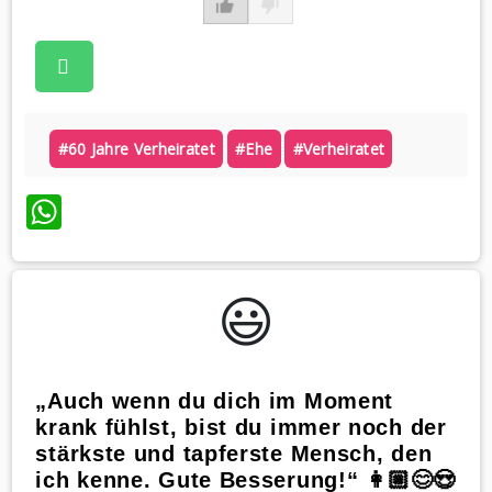
#60 Jahre Verheiratet
#ehe
#verheiratet
WhatsApp
😃️
„Auch wenn du dich im Moment
krank fühlst, bist du immer noch der
stärkste und tapferste Mensch, den
ich kenne. Gute Besserung!“ 👩🏼😊😍