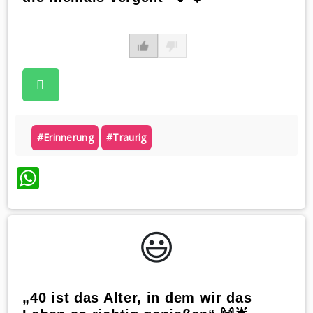
#erinnerung
#traurig
WhatsApp
😃️
„40 ist das Alter, in dem wir das