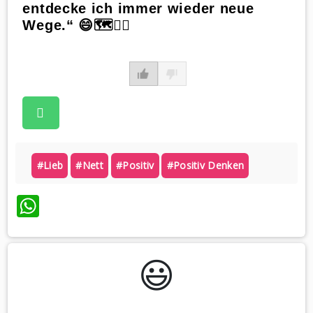
entdecke ich immer wieder neue
Wege.“ 😄🗺️🚶‍♀️
#lieb
#nett
#positiv
#positiv Denken
WhatsApp
😃️