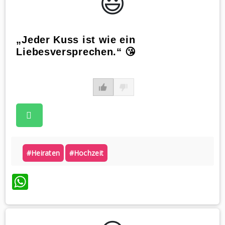
😃️
„Jeder Kuss ist wie ein
Liebesversprechen.“ 😘
#heiraten
#hochzeit
WhatsApp