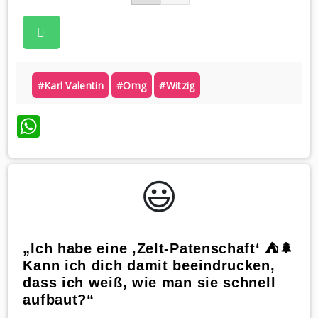
#karl Valentin
#omg
#witzig
WhatsApp
😃️
„Ich habe eine ‚Zelt-Patenschaft‘ ⛺🌲
Kann ich dich damit beeindrucken,
dass ich weiß, wie man sie schnell
aufbaut?“