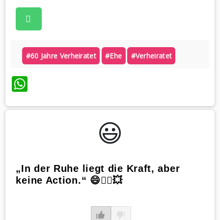
#60 Jahre Verheiratet
#ehe
#verheiratet
WhatsApp
😃️
„In der Ruhe liegt die Kraft, aber
keine Action.“ 😄🧘‍♀️💥