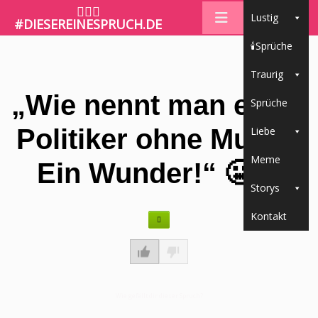
🤷🏼‍♀️
Lustig
#DIESEREINESPRUCH.DE
🕯Sprüche
Traurig
„Wie nennt man einen
Sprüche
Politiker ohne Mund?
Liebe
Meme
Ein Wunder!“ 🤐🎩
Storys
Kontakt
Wie gefällt dir dieser Spruch?