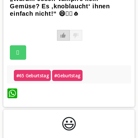
Gemüse? Es ‚knoblaucht‘ ihnen
einfach nicht!“ 😄🧛‍♂️🧄
#65 Geburtstag
#geburtstag
WhatsApp
😃️