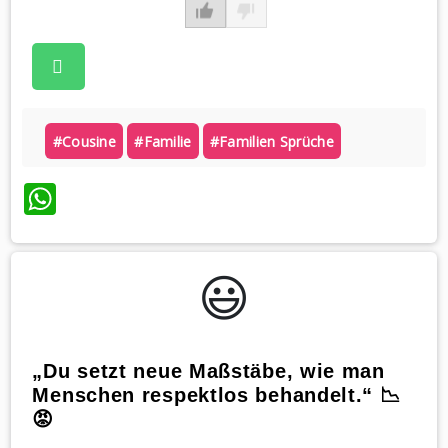
#cousine
#familie
#familien Sprüche
WhatsApp
😃️
„Du setzt neue Maßstäbe, wie man
Menschen respektlos behandelt.“ 📉
😡