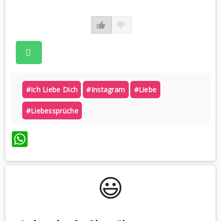
#ich Liebe Dich
#instagram
#liebe
#liebessprüche
WhatsApp
😃️