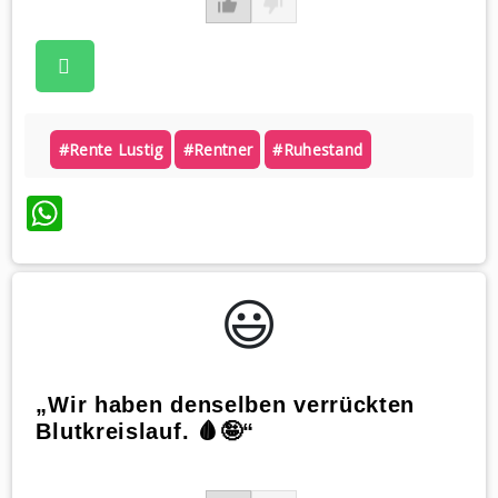
#rente Lustig
#rentner
#ruhestand
WhatsApp
😃️
„Wir haben denselben verrückten
Blutkreislauf. 🩸🤪“