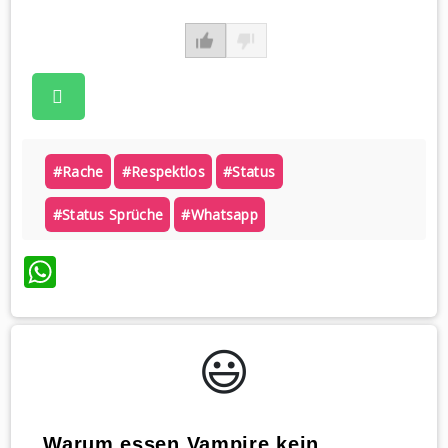
#rache
#respektlos
#status
#status Sprüche
#whatsapp
WhatsApp
😃️
„Warum essen Vampire kein