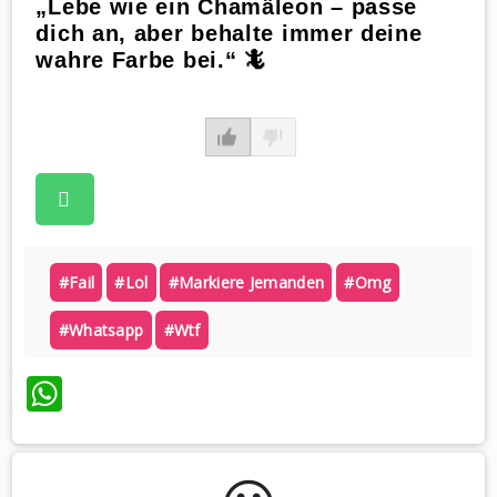
„Lebe wie ein Chamäleon – passe
dich an, aber behalte immer deine
wahre Farbe bei.“ 🦎
#fail
#lol
#markiere Jemanden
#omg
#whatsapp
#wtf
WhatsApp