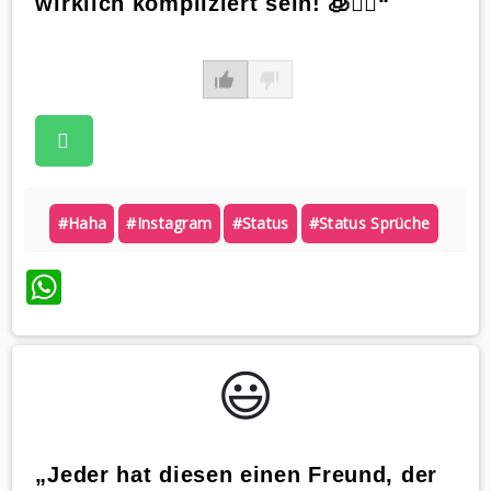
wirklich kompliziert sein! 🧊🤷‍♀️“
#haha
#instagram
#status
#status Sprüche
WhatsApp
😃️
„Jeder hat diesen einen Freund, der