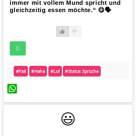
immer mit vollem Mund spricht und
gleichzeitig essen möchte.“ 😋🗣️
#fail
#haha
#lol
#status Sprüche
WhatsApp
😃️