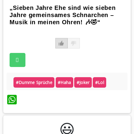
„Sieben Jahre Ehe sind wie sieben
Jahre gemeinsames Schnarchen –
Musik in meinen Ohren! 🎶🤣“
#dumme Sprüche
#haha
#joker
#lol
WhatsApp
😃️