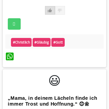
#christlich
#gläubig
#gott
WhatsApp
😃️
„Mama, in deinem Lächeln finde ich
immer Trost und Hoffnung.“ 😊🌼