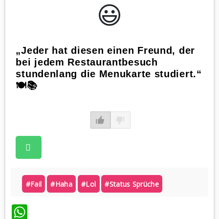
😃️
„Jeder hat diesen einen Freund, der
bei jedem Restaurantbesuch
stundenlang die Menukarte studiert.“
🍽️📚
#fail
#haha
#lol
#status Sprüche
WhatsApp