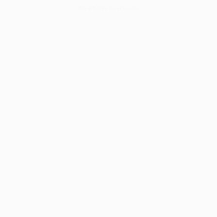
Wie gefällt dir dieser Spruch?