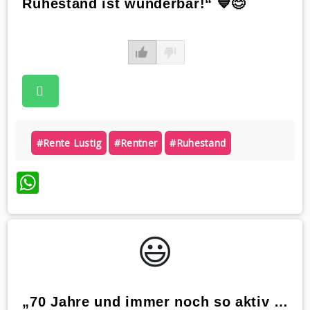
Ruhestand ist wunderbar!“ 💙😊
#rente Lustig
#rentner
#ruhestand
WhatsApp
😃️
„70 Jahre und immer noch so aktiv …