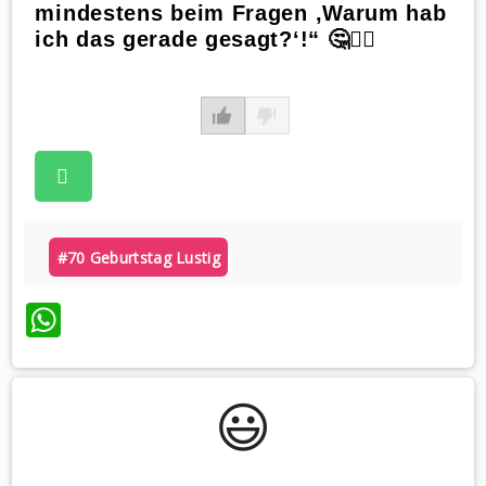
mindestens beim Fragen ‚Warum hab
ich das gerade gesagt?‘!“ 🤔💁‍♀️
#70 Geburtstag Lustig
WhatsApp
😃️