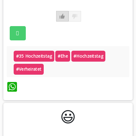
#35 Hochzeitstag
#ehe
#hochzeitstag
#verheiratet
WhatsApp
😃️