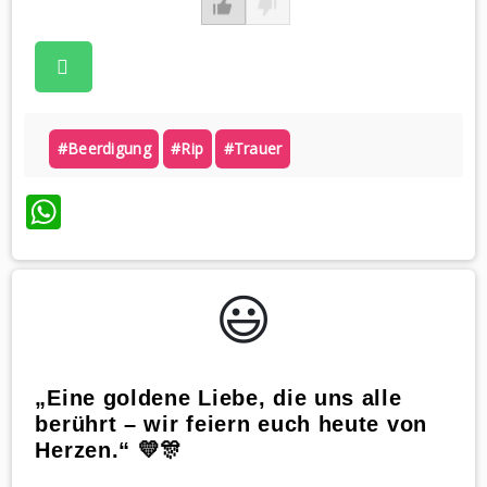
#beerdigung
#rip
#trauer
WhatsApp
😃️
„Eine goldene Liebe, die uns alle
berührt – wir feiern euch heute von
Herzen.“ 💛🎊