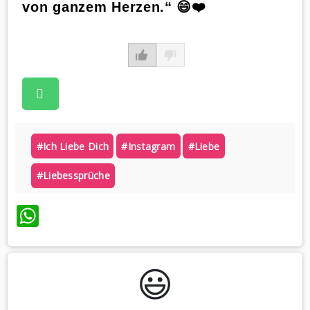
von ganzem Herzen.“ 😄❤️
#ich Liebe Dich
#instagram
#liebe
#liebessprüche
WhatsApp
😃️