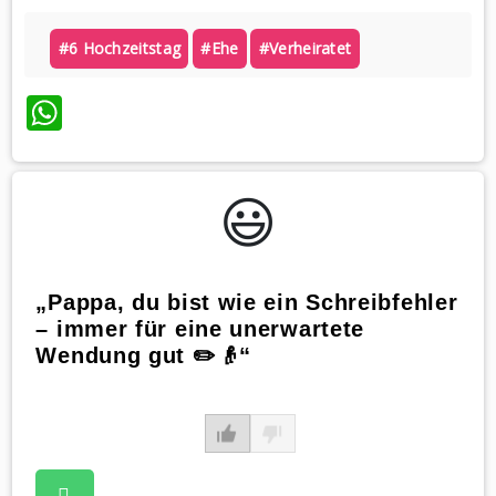
#6 Hochzeitstag
#ehe
#verheiratet
WhatsApp
😃️
„Pappa, du bist wie ein Schreibfehler
– immer für eine unerwartete
Wendung gut ✏️👴“