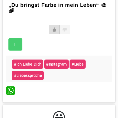
„Du bringst Farbe in mein Leben“ 🎨
🌈
#ich Liebe Dich
#instagram
#liebe
#liebessprüche
WhatsApp
😃️