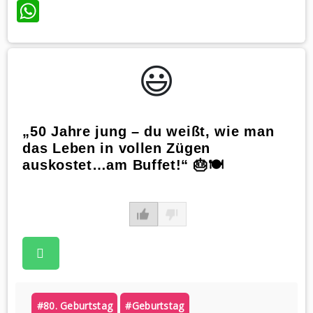
WhatsApp
😃️
„50 Jahre jung – du weißt, wie man
das Leben in vollen Zügen
auskostet…am Buffet!“ 🎂🍽️
#80. Geburtstag
#geburtstag