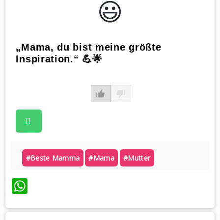
😃️
„Mama, du bist meine größte
Inspiration.“ 💪🌟
#beste Mamma
#mama
#mutter
WhatsApp