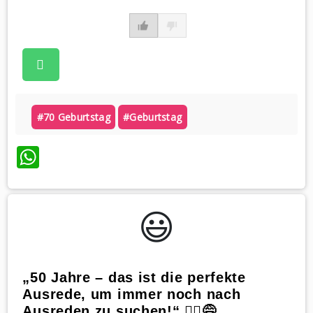
#70 Geburtstag
#geburtstag
WhatsApp
😃️
„50 Jahre – das ist die perfekte
Ausrede, um immer noch nach
Ausreden zu suchen!“ 🤷‍♀️😅