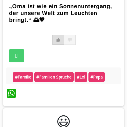
„Oma ist wie ein Sonnenuntergang,
der unsere Welt zum Leuchten
bringt.“ 🌅💖
#familie
#familien Sprüche
#lol
#papa
WhatsApp
😃️