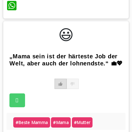
WhatsApp
😃️
„Mama sein ist der härteste Job der
Welt, aber auch der lohnendste.“ 💼💖
#beste Mamma
#mama
#mutter