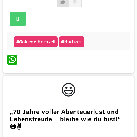
#goldene Hochzeit
#hochzeit
WhatsApp
😃️
„70 Jahre voller Abenteuerlust und
Lebensfreude – bleibe wie du bist!“
😄✌️