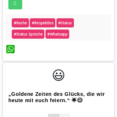
#rache
#respektlos
#status
#status Sprüche
#whatsapp
WhatsApp
😃️
„Goldene Zeiten des Glücks, die wir
heute mit euch feiern.“ 🌟😊