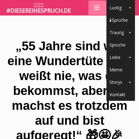
🤷🏼‍♀️
Lustig
#DIESEREINESPRUCH.DE
🕯Sprüche
Traurig
„55 Jahre sind wie
Sprüche
eine Wundertüte – du
Liebe
Meme
weißt nie, was du
Storys
bekommst, aber du
Kontakt
machst es trotzdem
auf und bist
aufgeregt!“ 🎁🤩🎉