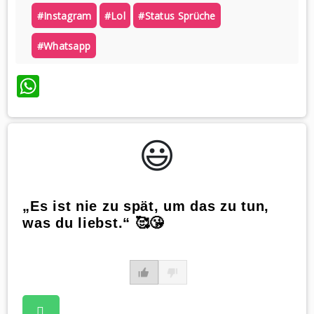
#instagram
#lol
#status Sprüche
#whatsapp
WhatsApp
😃️
„Es ist nie zu spät, um das zu tun,
was du liebst.“ 🥰😘