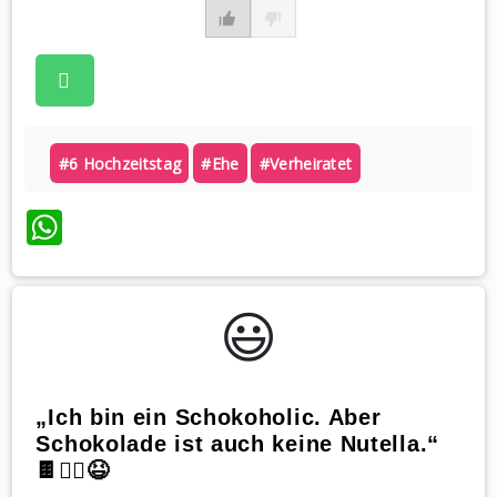
#6 Hochzeitstag
#ehe
#verheiratet
WhatsApp
😃️
„Ich bin ein Schokoholic. Aber
Schokolade ist auch keine Nutella.“
🍫🤷‍♀️😆