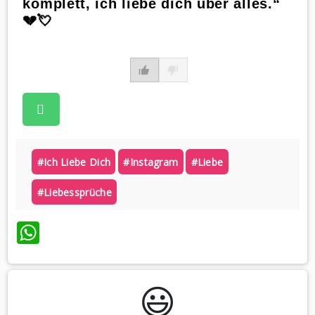
komplett, ich liebe dich über alles.“
💔💘
#ich Liebe Dich
#instagram
#liebe
#liebessprüche
WhatsApp
😃️