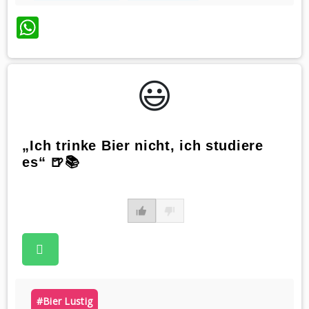
WhatsApp
😃️
„Ich trinke Bier nicht, ich studiere
es“ 🍺📚
#bier Lustig