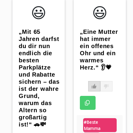
😃️
😃️
„Mit 65
„Eine Mutter
Jahren darfst
hat immer
du dir nun
ein offenes
endlich die
Ohr und ein
besten
warmes
Parkplätze
Herz.“ 👂💗
und Rabatte
sichern – das
ist der wahre
Grund,
warum das
Altern so
großartig
#beste
ist!“ 🚗💸
Mamma