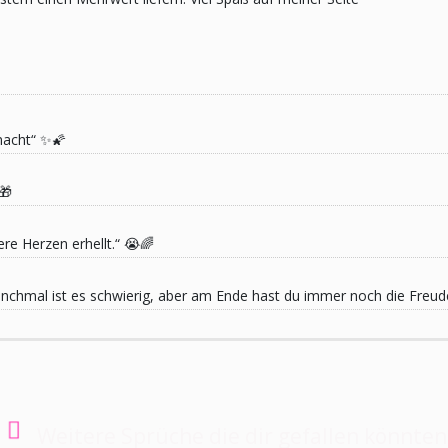
macht“ ✨🌠
🎁
re Herzen erhellt.“ 😭🌈
 Manchmal ist es schwierig, aber am Ende hast du immer noch die Freu
Weitere Sprüche die dir gefallen könnten