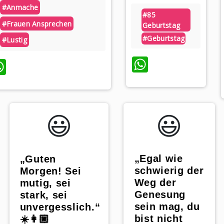
#anmache
#85
#frauen Ansprechen
Geburtstag
#geburtstag
#lustig
WhatsAp
WhatsApp
😃️
😃️
„Egal wie
„Guten
schwierig der
Morgen! Sei
Weg der
mutig, sei
Genesung
stark, sei
sein mag, du
unvergesslich.“
bist nicht
☀️👩🏼