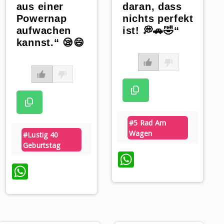
aus einer
daran, dass
Powernap
nichts perfekt
aufwachen
ist! 💭🚗🤣“
kannst.“ 😪😄
#5 Rad Am
Wagen
#lustig 40
Geburtstag
WhatsApp
WhatsApp