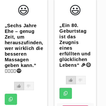
😃️
😃️
„Ein 80.
„Sechs Jahre
Geburtstag
Ehe – genug
ist das
Zeit, um
Zeugnis
herauszufinden,
eines
wer wirklich die
erfüllten und
besseren
glücklichen
Massagen
Lebens“ 🎉😊
geben kann.“
💆‍♀️💆‍♂️😅