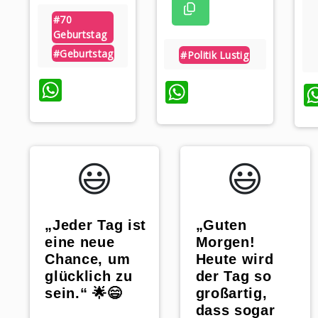
#70
Geburtstag
#geburtstag
#politik Lustig
WhatsApp
WhatsApp
😃️
😃️
„Jeder Tag ist
„Guten
eine neue
Morgen!
Chance, um
Heute wird
glücklich zu
der Tag so
sein.“ 🌟😄
großartig,
dass sogar