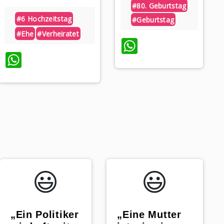
#80. Geburtstag
#6 Hochzeitstag
#geburtstag
#ehe
#verheiratet
WhatsApp
WhatsApp
😃️
😃️
„Ein Politiker
„Eine Mutter