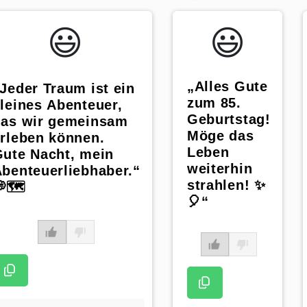
😃️
😃️
„Alles Gute
Jeder Traum ist ein
zum 85.
leines Abenteuer,
Geburtstag!
das wir gemeinsam
Möge das
rleben können.
Leben
ute Nacht, mein
weiterhin
benteuerliebhaber.“
strahlen! ✨
🗺️
🎈“