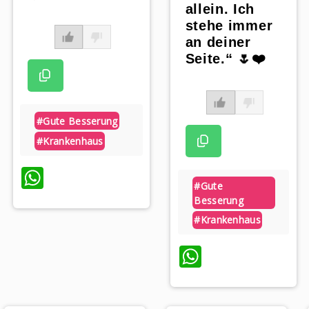
allein. Ich
stehe immer
an deiner
Seite.“ 🌷❤️
#gute Besserung
#krankenhaus
WhatsApp
#gute
Besserung
#krankenhaus
WhatsApp
p