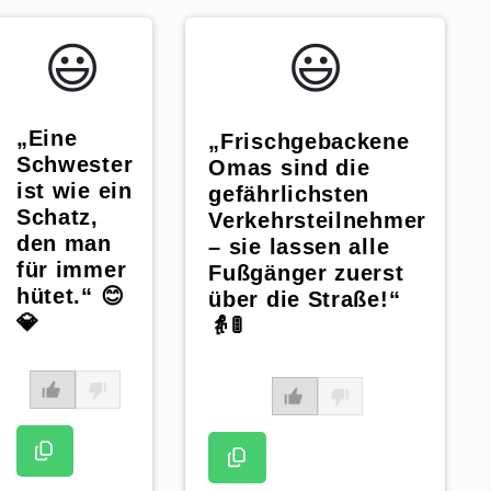
😃️
😃️
„Eine
„Frischgebackene
Schwester
Omas sind die
ist wie ein
gefährlichsten
Schatz,
Verkehrsteilnehmer
den man
– sie lassen alle
für immer
Fußgänger zuerst
hütet.“ 😊
über die Straße!“
💎
👵🚦