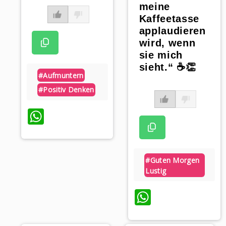
meine
Kaffeetasse
applaudieren
wird, wenn
sie mich
sieht.“ ☕️👏
#aufmuntern
#positiv Denken
WhatsApp
#guten Morgen
Lustig
WhatsAp