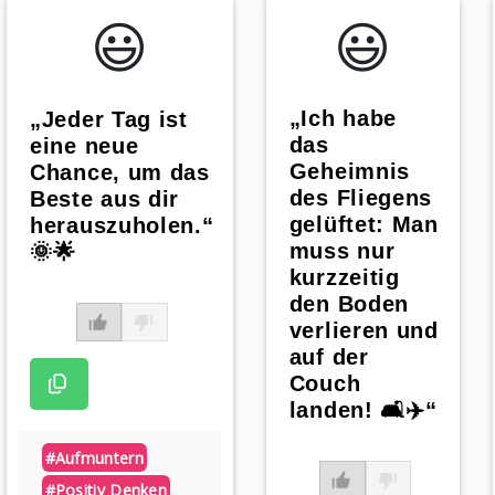
😃️
😃️
„Ich habe
„Jeder Tag ist
das
eine neue
Geheimnis
Chance, um das
des Fliegens
Beste aus dir
gelüftet: Man
herauszuholen.“
muss nur
🌞🌟
kurzzeitig
den Boden
verlieren und
auf der
Couch
landen! 🛋️✈️“
#aufmuntern
#positiv Denken