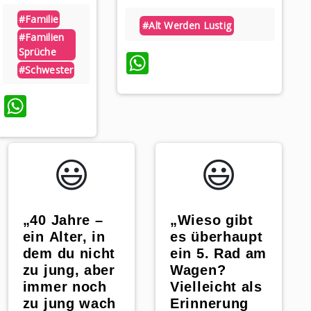
#familie
#alt Werden Lustig
#familien
Sprüche
WhatsApp
#schwester
p
WhatsApp
😃️
😃️
„40 Jahre –
„Wieso gibt
ein Alter, in
es überhaupt
dem du nicht
ein 5. Rad am
zu jung, aber
Wagen?
immer noch
Vielleicht als
zu jung wach
Erinnerung