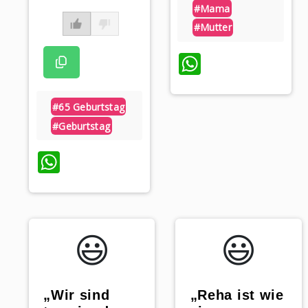
#mama
#mutter
WhatsApp
#65 Geburtstag
#geburtstag
WhatsApp
😃️
😃️
„Wir sind
„Reha ist wie