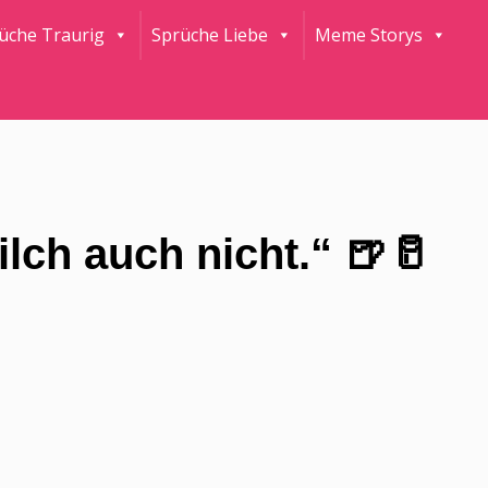
rüche Traurig
Sprüche Liebe
Meme Storys
ilch auch nicht.“ 🍺🥛