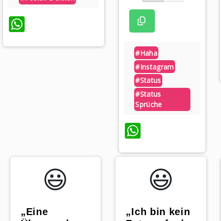
WhatsApp
#haha
#instagram
#status
#status
Sprüche
WhatsApp
😃️
😃️
„Eine
„Ich bin kein