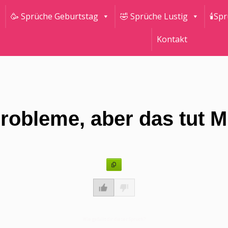
🥳 Sprüche Geburtstag
🤣 Sprüche Lustig
🕯Sp
Kontakt
robleme, aber das tut M
Wie gefällt dir dieser Spruch?