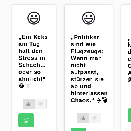
😃️
😃️
„Ein Keks
„Politiker
„
am Tag
sind wie
k
hält den
Flugzeuge:
Stress in
Wenn man
e
Schach…
nicht
G
oder so
aufpasst,
A
ähnlich!“
stürzen sie

🍪🤷‍♀️
ab und
hinterlassen
Chaos.“ ✈️💣