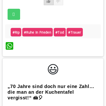
#rip
#ruhe In Frieden
#tod
#trauer
WhatsApp
😃️
„70 Jahre sind doch nur eine Zahl…
die man an der Kuchentafel
vergisst!“ 🍰🎈