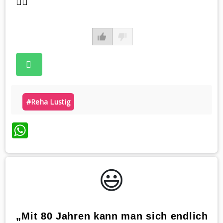
🏋️‍♀️
#reha Lustig
WhatsApp
😃️
„Mit 80 Jahren kann man sich endlich