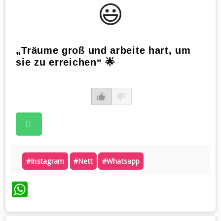
😃️
„Träume groß und arbeite hart, um
sie zu erreichen“ 🌟
#instagram
#nett
#whatsapp
WhatsApp