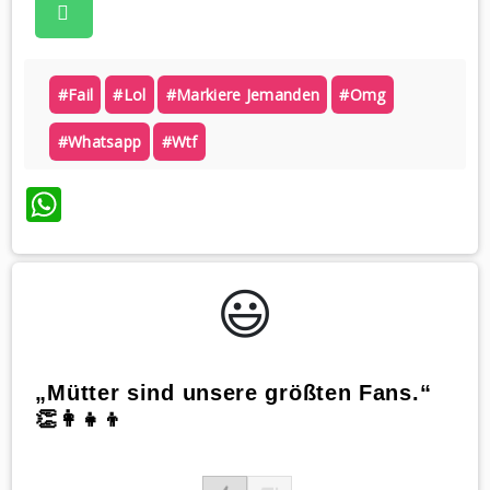
#fail
#lol
#markiere Jemanden
#omg
#whatsapp
#wtf
WhatsApp
😃️
„Mütter sind unsere größten Fans.“
👏👩‍👧‍👦