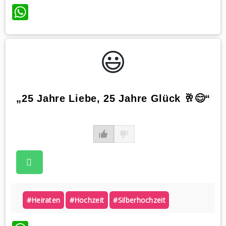
WhatsApp
😃️
„25 Jahre Liebe, 25 Jahre Glück 🥂😊“
#heiraten
#hochzeit
#silberhochzeit