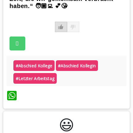
haben.“ 🧑🏼‍💻 💕😘
#abschied Kollege
#abschied Kollegin
#letzter Arbeitstag
WhatsApp
😃️