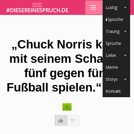
🤷🏼‍♀️
Lustig
#DIESEREINESPRUCH.DE
🕯Sprüche
Traurig
„Chuck Norris kann
Sprüche
mit seinem Schatten
Liebe
Meme
fünf gegen fünf
Storys
Fußball spielen.“ ⚽👥
Kontakt