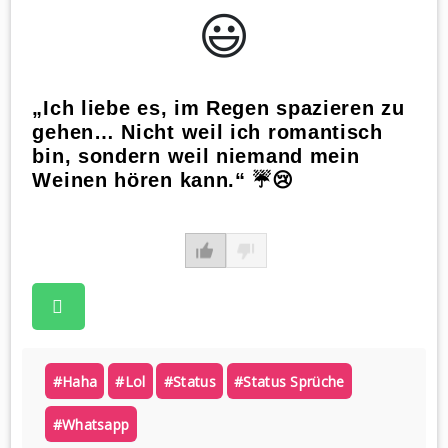
😃️
„Ich liebe es, im Regen spazieren zu
gehen… Nicht weil ich romantisch
bin, sondern weil niemand mein
Weinen hören kann.“ ☔😢
#haha
#lol
#status
#status Sprüche
#whatsapp