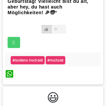
Geburtstag! Vielleicht bist du alt,
aber hey, du hast auch
Möglichkeiten! 🎉🧓“
1
#goldene Hochzeit
#hochzeit
WhatsApp
😃️