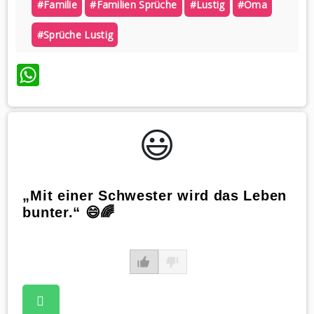
#familie
#familien Sprüche
#lustig
#oma
#sprüche Lustig
WhatsApp
😃️
„Mit einer Schwester wird das Leben
bunter.“ 😄🌈