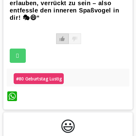
erlauben, verrückt zu sein – also
entfessle den inneren Spaßvogel in
dir! 🎭😄“
#80 Geburtstag Lustig
WhatsApp
😃️