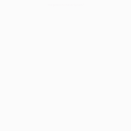
Wie gefällt dir dieser Spruch?