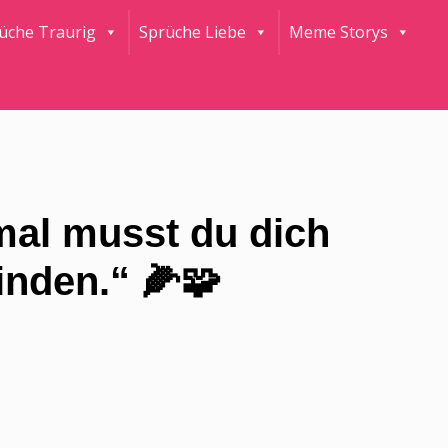
rüche Traurig
Sprüche Liebe
Meme Storys
mal musst du dich
inden.“ 🌽🧩