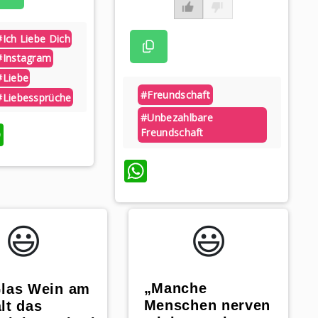
#ich Liebe Dich
#instagram
#liebe
#freundschaft
#liebessprüche
#unbezahlbare
WhatsApp
Freundschaft
WhatsApp
😃️
😃️
„Manche
Glas Wein am
Menschen nerven
lt das