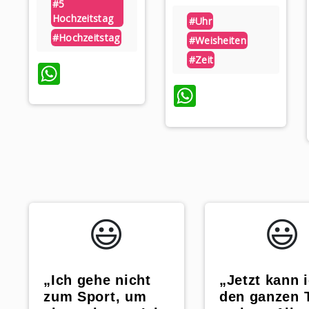
#5
Hochzeitstag
#uhr
#hochzeitstag
#weisheiten
#zeit
WhatsApp
WhatsApp
😃️
😃️
„Ich gehe nicht
„Jetzt kann 
zum Sport, um
den ganzen 