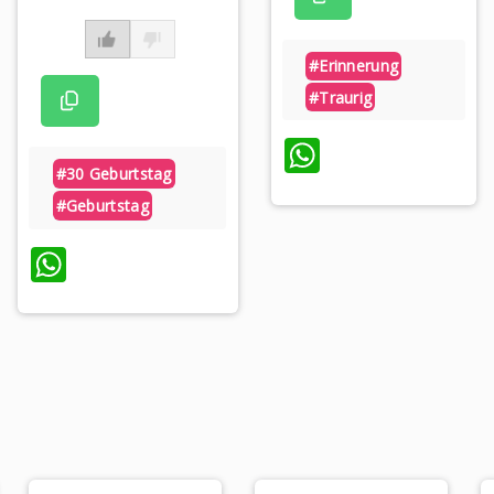
#erinnerung
#traurig
WhatsApp
#30 Geburtstag
#geburtstag
WhatsApp
p