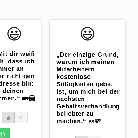
😃️
😃️
Mit dir weiß
„Der einzige Grund,
ch, dass ich
warum ich meinen
mmer an
Mitarbeitern
er richtigen
kostenlose
dresse bin:
Süßigkeiten gebe,
n deinen
ist, um mich bei der
rmen.“ 🏡🤗
nächsten
Gehaltsverhandlung
beliebter zu
machen.“ 🍬💸