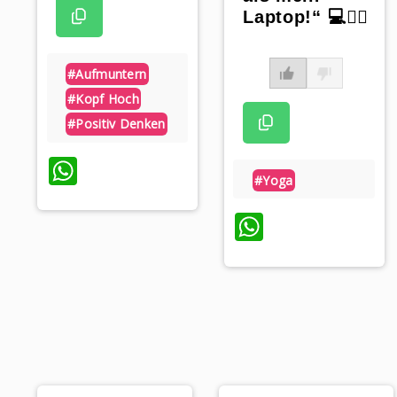
Laptop!“ 💻🧘‍♂️
#aufmuntern
#kopf Hoch
#positiv Denken
WhatsApp
#yoga
WhatsAp