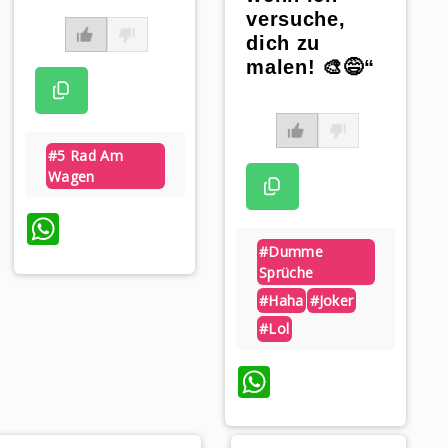
versuche,
dich zu
malen! 🎨😅“
#5 Rad Am
Wagen
WhatsApp
#dumme
Sprüche
#haha
#joker
#lol
WhatsApp