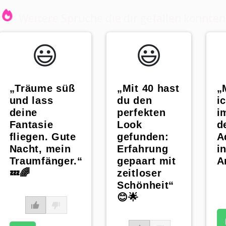
Weitere Sprüche die dir gefallen könnten
😃️
😃️
„Mit 40 hast
„
„Träume süß
du den
i
und lass
perfekten
i
deine
Look
d
Fantasie
gefunden:
A
fliegen. Gute
Erfahrung
i
Nacht, mein
gepaart mit
A
Traumfänger.“
zeitloser
💤🌈
Schönheit“
😊🌟