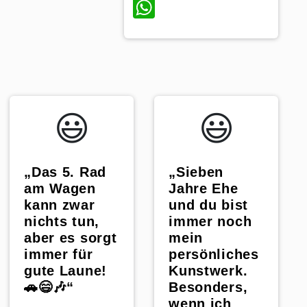
WhatsApp
😃️
😃️
„Das 5. Rad
„Sieben
am Wagen
Jahre Ehe
kann zwar
und du bist
nichts tun,
immer noch
aber es sorgt
mein
immer für
persönliches
gute Laune!
Kunstwerk.
🚗😄🎶“
Besonders,
wenn ich