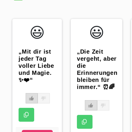
😃️
😃️
„Mit dir ist
„Die Zeit
jeder Tag
vergeht, aber
voller Liebe
die
und Magie.
Erinnerungen
✨❤️“
bleiben für
immer.“ ⏰🌈