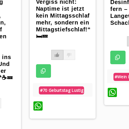
ag
Vergiss nicht:
Desinf
Naptime ist jetzt
fern –
,
kein Mittagsschlaf
Lange
en,
mehr, sondern ein
Schac
f
Mittagstiefschlaf!“
hen
🛏️💤
 ins
 Und
er
#wein 
🥐☕💤
Wh
#70 Geburtstag Lustig
WhatsApp