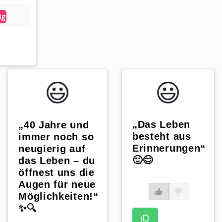
ig
App
😃️
😃️
„Das Leben
„40 Jahre und
besteht aus
immer noch so
Erinnerungen“
neugierig auf
🙂😊
das Leben – du
öffnest uns die
Augen für neue
Möglichkeiten!“
✨🔍