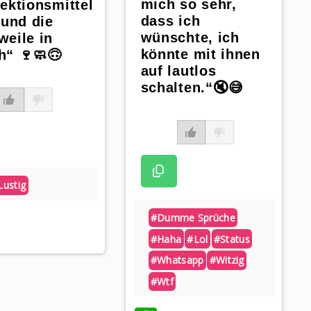
mich so sehr,
ektionsmittel
dass ich
 und die
wünschte, ich
weile in
könnte mit ihnen
h“ 🍷🧼🙃
auf lautlos
schalten.“🔇😅
Lustig
atsApp
#dumme Sprüche
#haha
#lol
#status
#whatsapp
#witzig
#wtf