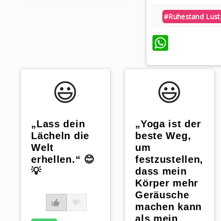
#ruhestand Lust
Whats
😃️
😃️
„Lass dein
„Yoga ist der
Lächeln die
beste Weg,
Welt
um
erhellen.“ 😊
festzustellen,
💡
dass mein
Körper mehr
Geräusche
machen kann
als mein