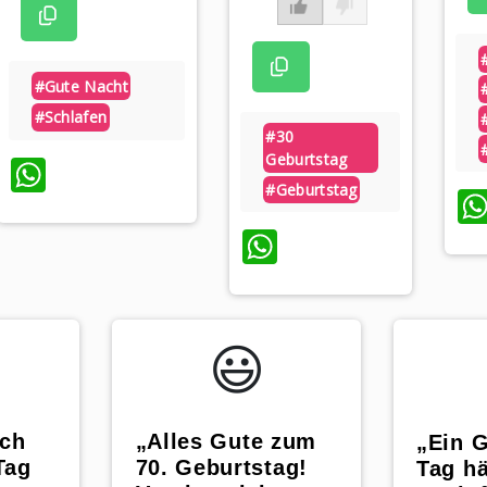
#gute Nacht
#schlafen
#30
Geburtstag
WhatsApp
#geburtstag
WhatsApp
😃️
ich
„Alles Gute zum
„Ein 
Tag
70. Geburtstag!
Tag hä