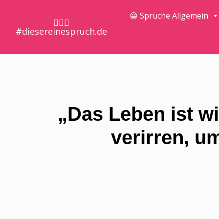
😁 Sprüche Allgemein
🤷🏼‍♀️
#diesereinespruch.de
„Das Leben ist w
verirren, u