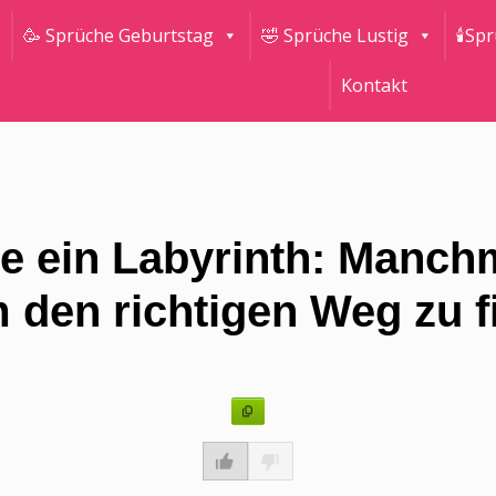
🥳 Sprüche Geburtstag
🤣 Sprüche Lustig
🕯Sp
Kontakt
ie ein Labyrinth: Manch
m den richtigen Weg zu f