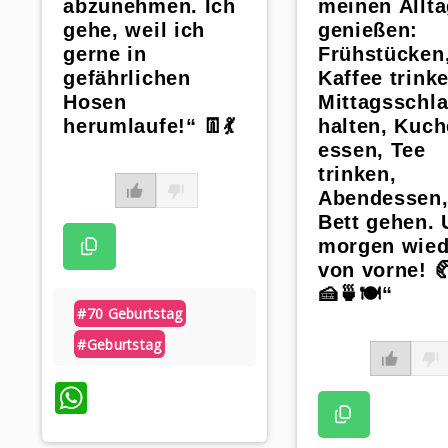
abzunehmen. Ich
meinen Allt
gehe, weil ich
genießen:
gerne in
Frühstücken
gefährlichen
Kaffee trink
Hosen
Mittagsschla
herumlaufe!“ 👖💃
halten, Kuc
essen, Tee
trinken,
Abendessen,
Bett gehen.
morgen wied
von vorne! 
🍰🍵🍽️“
#70 Geburtstag
#geburtstag
WhatsApp