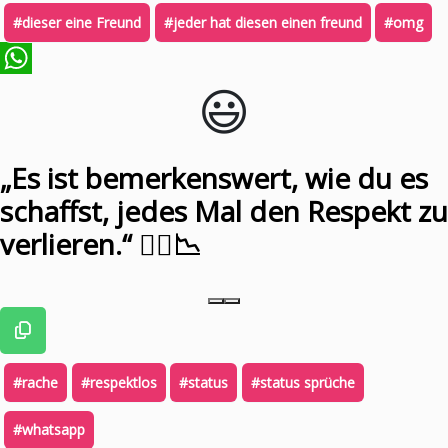
#dieser eine Freund
#jeder hat diesen einen freund
#omg
😃️
WhatsApp
„Es ist bemerkenswert, wie du es
schaffst, jedes Mal den Respekt zu
verlieren.“ 🙆‍♂️📉
#rache
#respektlos
#status
#status sprüche
#whatsapp