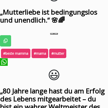
„Mutterliebe ist bedingungslos
und unendlich.“ 🌸🌈
#beste mamma
#mama
#mutter
😃️
WhatsApp
„80 Jahre lange hast du am Erfolg
des Lebens mitgearbeitet – du
bist ein wahrer Weltmeister des