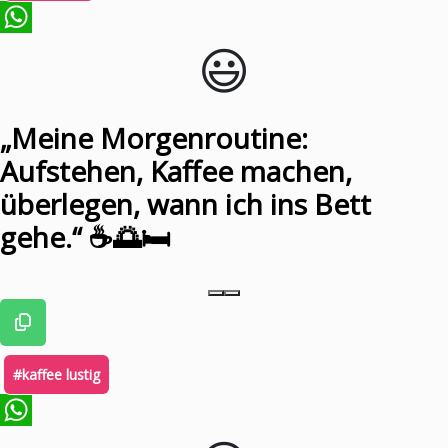
😃️
WhatsApp
„Meine Morgenroutine:
Aufstehen, Kaffee machen,
überlegen, wann ich ins Bett
gehe.“ ☕️🌅🛏️
#kaffee lustig
WhatsApp