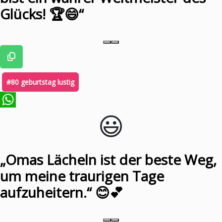
Glücks! 🏆😄“
#80 geburtstag lustig
😃️
WhatsApp
„Omas Lächeln ist der beste Weg,
um meine traurigen Tage
aufzuheitern.“ 😊💕