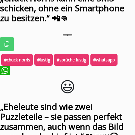
schicken, ohne ein Smartphone
zu besitzen.“ 📲👊
#chuck norris
#lustig
#sprüche lustig
#whatsapp
😃️
WhatsApp
„Eheleute sind wie zwei
Puzzleteile – sie passen perfekt
zusammen, auch wenn das Bild