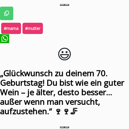
#mama
#mutter
😃️
WhatsApp
„Glückwunsch zu deinem 70.
Geburtstag! Du bist wie ein guter
Wein – je älter, desto besser…
außer wenn man versucht,
aufzustehen.“ 🍷🍷🦵