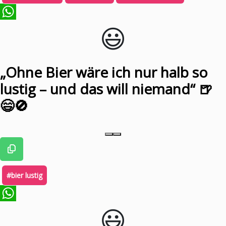
😃️
WhatsApp
„Ohne Bier wäre ich nur halb so
lustig – und das will niemand“ 🍺
😄🚫
#bier lustig
😃️
WhatsApp