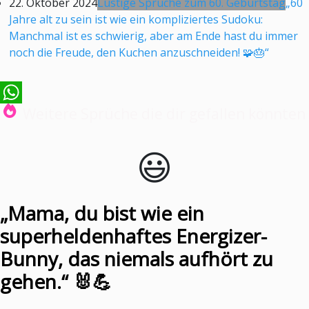
22. Oktober 2024
Lustige Sprüche zum 60. Geburtstag
„60
Jahre alt zu sein ist wie ein kompliziertes Sudoku:
Manchmal ist es schwierig, aber am Ende hast du immer
noch die Freude, den Kuchen anzuschneiden! 🧩🎂“
Weitere Sprüche die dir gefallen könnten
WhatsApp
😃️
„Mama, du bist wie ein
superheldenhaftes Energizer-
Bunny, das niemals aufhört zu
gehen.“ 🐰💪