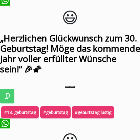
😃️
WhatsApp
„Herzlichen Glückwunsch zum 30.
Geburtstag! Möge das kommende
Jahr voller erfüllter Wünsche
sein!“ 🎉🌠
#18. geburtstag
#geburtstag
#geburtstag lustig
😃️
WhatsApp