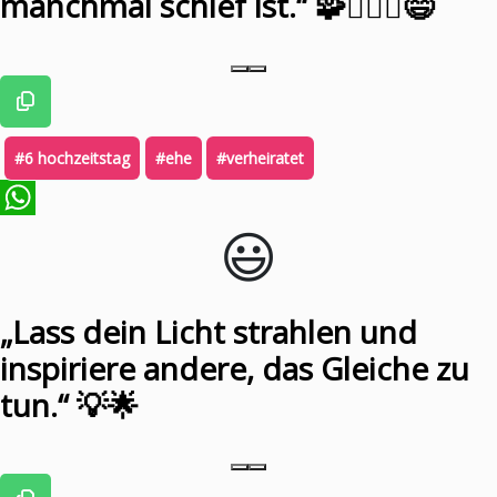
manchmal schief ist.“ 🧩👩‍❤️‍👨😄
#6 hochzeitstag
#ehe
#verheiratet
😃️
WhatsApp
„Lass dein Licht strahlen und
inspiriere andere, das Gleiche zu
tun.“ 💡🌟