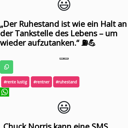
😃️
„Der Ruhestand ist wie ein Halt an
der Tankstelle des Lebens – um
wieder aufzutanken.“ ⛽💪
#rente lustig
#rentner
#ruhestand
😃️
WhatsApp
„Chuck Norris kann eine SMS