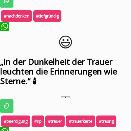
#nachdenken
#tiefgründig
😃️
WhatsApp
„In der Dunkelheit der Trauer
leuchten die Erinnerungen wie
Sterne.“ 🕯
#beerdigung
#rip
#trauer
#trauerkarte
#traurig