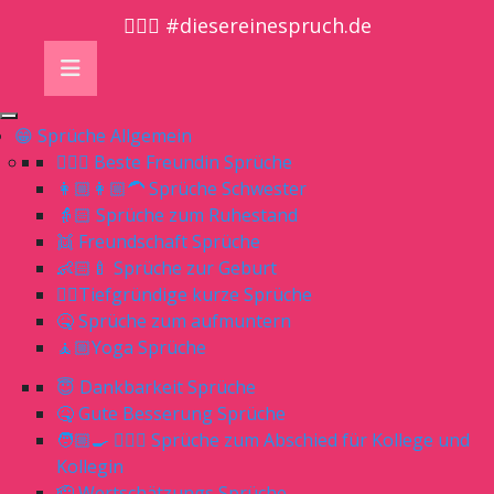
🤷🏼‍♀️ #diesereinespruch.de
😁 Sprüche Allgemein
👱🏻‍♀️ Beste Freundin Sprüche
👩🏼👩🏼‍🦱 Sprüche Schwester
👵🏻 Sprüche zum Ruhestand
👯 Freundschaft Sprüche
👶🏻🍼 Sprüche zur Geburt
👌🏻Tiefgründige kurze Sprüche
🤒 Sprüche zum aufmuntern
🧘🏼Yoga Sprüche
😇 Dankbarkeit Sprüche
🤒 Gute Besserung Sprüche
🧑🏼‍🍳 👨🏼‍⚕️ Sprüche zum Abschied für Kollege und
Kollegin
🫡 Wertschätzungs Sprüche