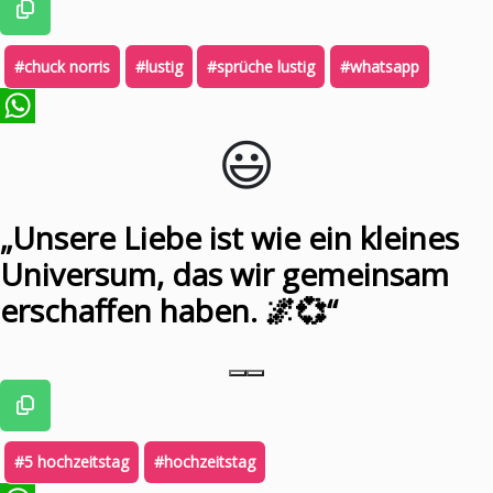
#chuck norris
#lustig
#sprüche lustig
#whatsapp
😃️
WhatsApp
„Unsere Liebe ist wie ein kleines
Universum, das wir gemeinsam
erschaffen haben. 🌌💞“
#5 hochzeitstag
#hochzeitstag