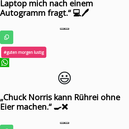
Laptop mich nach einem
Autogramm fragt.“ 💻🖊️
#guten morgen lustig
😃️
WhatsApp
„Chuck Norris kann Rührei ohne
Eier machen.“ 🍳❌