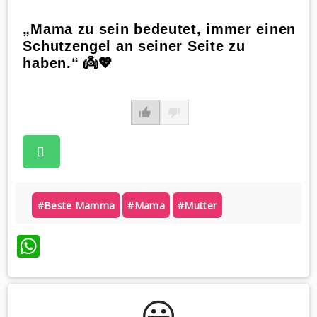
„Mama zu sein bedeutet, immer einen
Schutzengel an seiner Seite zu
haben.“ 👼💖
#beste Mamma
#mama
#mutter
WhatsApp
😃️