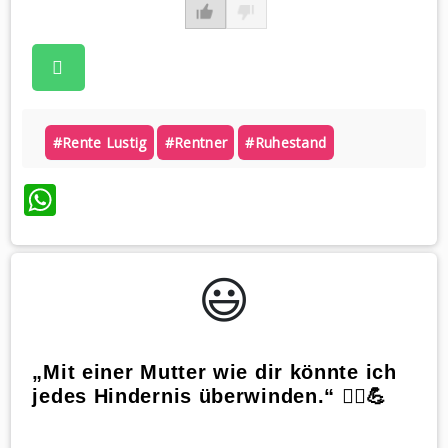
#rente Lustig
#rentner
#ruhestand
WhatsApp
😃️
„Mit einer Mutter wie dir könnte ich
jedes Hindernis überwinden.“ 🏃‍♀️💪