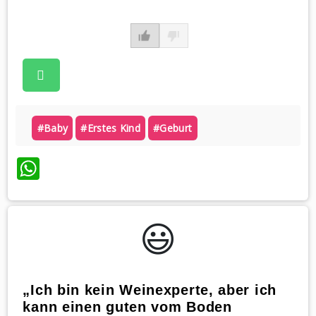
#baby
#erstes Kind
#geburt
WhatsApp
😃️
„Ich bin kein Weinexperte, aber ich
kann einen guten vom Boden