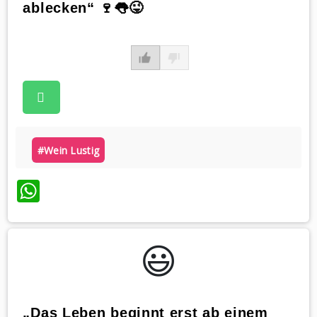
ablecken“ 🍷👅😜
#wein Lustig
WhatsApp
😃️
„Das Leben beginnt erst ab einem