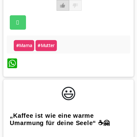
#mama
#mutter
WhatsApp
😃️
„Kaffee ist wie eine warme
Umarmung für deine Seele“ ☕️🤗