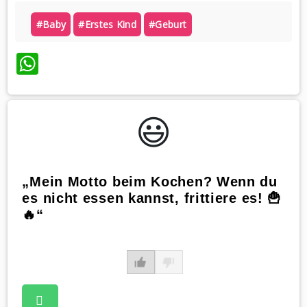
#baby
#erstes Kind
#geburt
WhatsApp
😃️
„Mein Motto beim Kochen? Wenn du
es nicht essen kannst, frittiere es! 🍟
🔥“