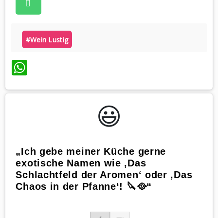
#wein Lustig
WhatsApp
😃️
„Ich gebe meiner Küche gerne
exotische Namen wie ‚Das
Schlachtfeld der Aromen‘ oder ‚Das
Chaos in der Pfanne‘! 🔪🥘“