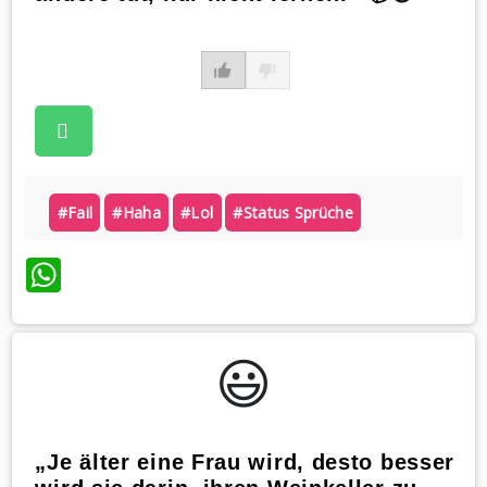
#fail
#haha
#lol
#status Sprüche
WhatsApp
😃️
„Je älter eine Frau wird, desto besser