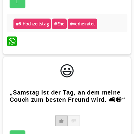
#6 Hochzeitstag
#ehe
#verheiratet
WhatsApp
😃️
„Samstag ist der Tag, an dem meine
Couch zum besten Freund wird. 🛋️😄“