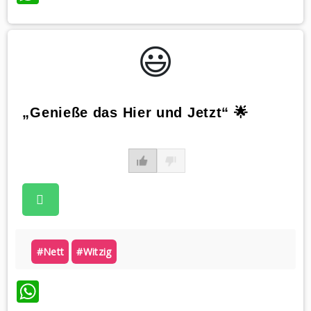
😃️
„Genieße das Hier und Jetzt“ 🌟
#nett
#witzig
WhatsApp