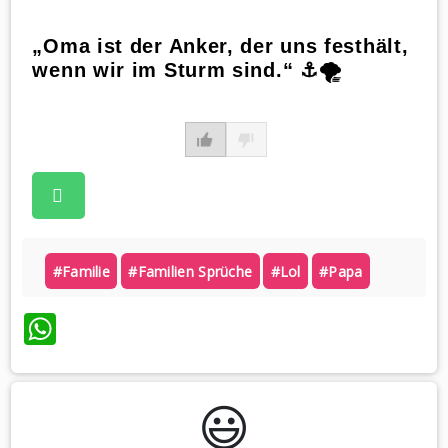
„Oma ist der Anker, der uns festhält,
wenn wir im Sturm sind.“ ⚓️🌪
#familie
#familien Sprüche
#lol
#papa
WhatsApp
😃️