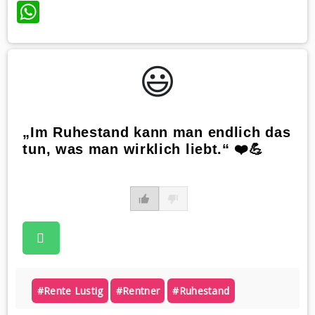
WhatsApp
😃️
„Im Ruhestand kann man endlich das
tun, was man wirklich liebt.“ ❤️💪
#rente Lustig
#rentner
#ruhestand