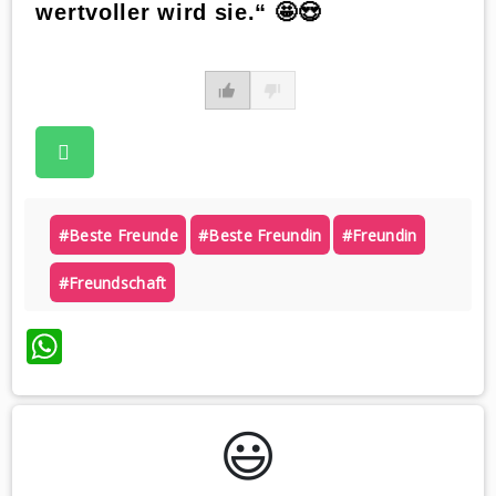
wertvoller wird sie.“ 🤩😍
#beste Freunde
#beste Freundin
#freundin
#freundschaft
WhatsApp
😃️