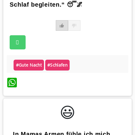
Schlaf begleiten.“ 😴🌌
#gute Nacht
#schlafen
WhatsApp
😃️
„In Mamas Armen fühle ich mich