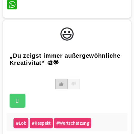
WhatsApp
😃️
„Du zeigst immer außergewöhnliche
Kreativität“ 🎨🌟
#lob
#respekt
#wertschätzung