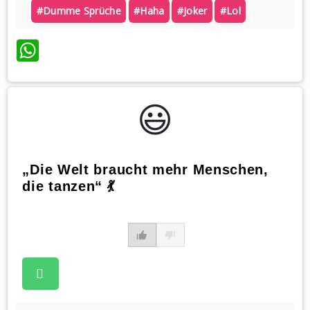
#dumme Sprüche
#haha
#joker
#lol
WhatsApp
😃️
„Die Welt braucht mehr Menschen,
die tanzen“ 💃