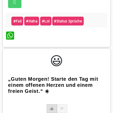
#fail
#haha
#lol
#status Sprüche
WhatsApp
😃️
„Guten Morgen! Starte den Tag mit
einem offenen Herzen und einem
freien Geist.“ ☀️