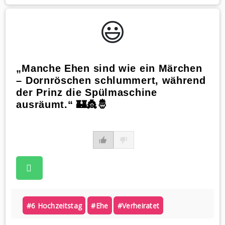
😃️
„Manche Ehen sind wie ein Märchen
– Dornröschen schlummert, während
der Prinz die Spülmaschine
ausräumt.“ 🏰👸🤴
#6 Hochzeitstag
#ehe
#verheiratet