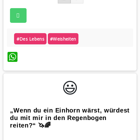
#des Lebens
#weisheiten
WhatsApp
😃️
„Wenn du ein Einhorn wärst, würdest
du mit mir in den Regenbogen
reiten?“ 🦄🌈