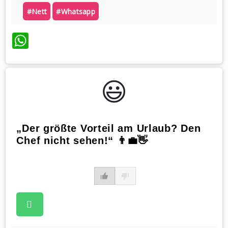
#nett
#whatsapp
WhatsApp
😃️
„Der größte Vorteil am Urlaub? Den
Chef nicht sehen!“ 👨‍💼👋