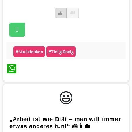
#nachdenken
#tiefgründig
WhatsApp
😃️
„Arbeit ist wie Diät – man will immer
etwas anderes tun!“ 🍰👩‍💼