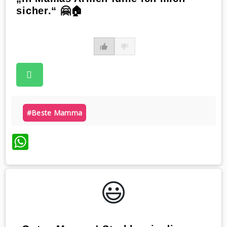
sicher.“ 🤗🏠
#beste Mamma
WhatsApp
😃️