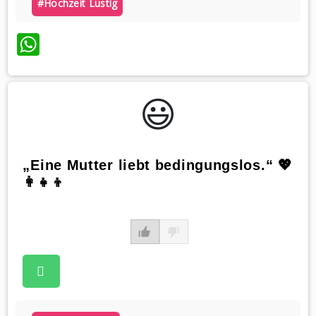
#hochzeit Lustig
WhatsApp
😃️
„Eine Mutter liebt bedingungslos.“ 💖
👩‍👧‍👦