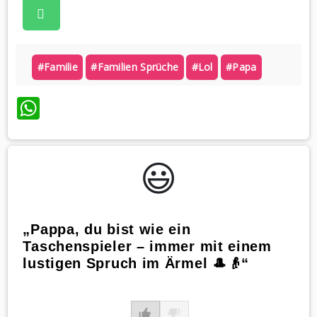
#familie
#familien Sprüche
#lol
#papa
WhatsApp
😃️
„Pappa, du bist wie ein
Taschenspieler – immer mit einem
lustigen Spruch im Ärmel 🎩👴“