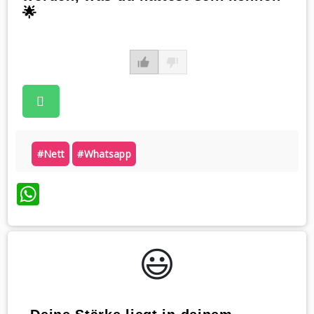
🌟
#nett
#whatsapp
WhatsApp
😃️