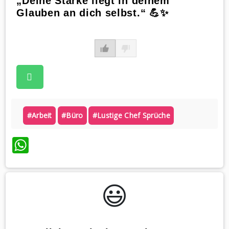
„Deine Stärke liegt in deinem
Glauben an dich selbst.“ 💪✨
#arbeit
#büro
#lustige Chef Sprüche
WhatsApp
😃️