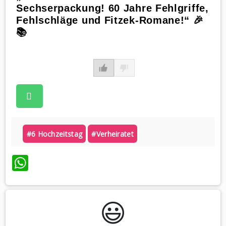
Sechserpackung! 60 Jahre Fehlgriffe,
Fehlschläge und Fitzek-Romane!“ 🎉
📚
#6 Hochzeitstag
#verheiratet
WhatsApp
😃️