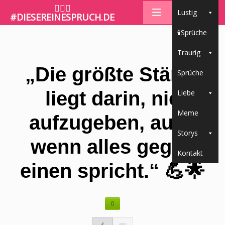
🤷🏼‍♀️
Lustig
#DIESEREINESPRUCH.DE
🕯Sprüche
Traurig
„Die größte Stärke
Sprüche
liegt darin, nie
Liebe
Meme
aufzugeben, auch
Storys
wenn alles gegen
Kontakt
einen spricht.“ 💪🌟