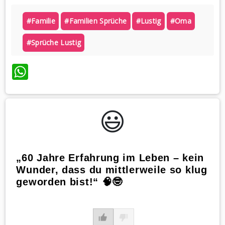
#familie
#familien Sprüche
#lustig
#oma
#sprüche Lustig
WhatsApp
😃️
„60 Jahre Erfahrung im Leben – kein
Wunder, dass du mittlerweile so klug
geworden bist!“ 🧠🤓