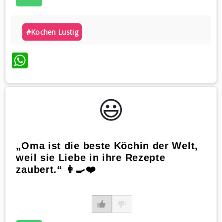
#kochen Lustig
WhatsApp
😃️
„Oma ist die beste Köchin der Welt,
weil sie Liebe in ihre Rezepte
zaubert.“ 👩‍🍳❤️