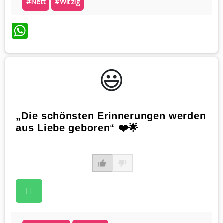
#nett
#witzig
WhatsApp
😃️
„Die schönsten Erinnerungen werden
aus Liebe geboren“ ❤️🌟