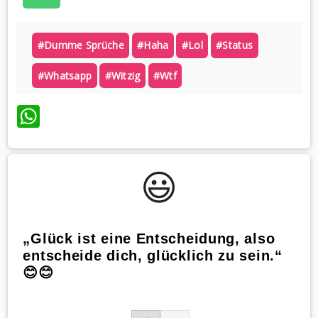
#dumme Sprüche
#haha
#lol
#status
#whatsapp
#witzig
#wtf
WhatsApp
😃️
„Glück ist eine Entscheidung, also
entscheide dich, glücklich zu sein.“
😊😊