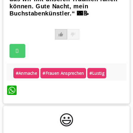
können. Gute Nacht, mein
Buchstabenkünstler.“ 🌃📝
#anmache
#frauen Ansprechen
#lustig
WhatsApp
😃️