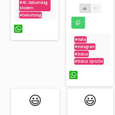
#40. Geburtstag
Modern
#geburtstag
WhatsApp
#haha
#instagram
#status
#status Sprüche
WhatsAp
😃️
😃️