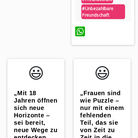
#unbezahlbare
Freundschaft
WhatsApp
p
😃️
😃️
„Mit 18
„Frauen sind
Jahren öffnen
wie Puzzle –
sich neue
nur mit einem
Horizonte –
fehlenden
sei bereit,
Teil, das sie
neue Wege zu
von Zeit zu
entdecken
Zeit in die