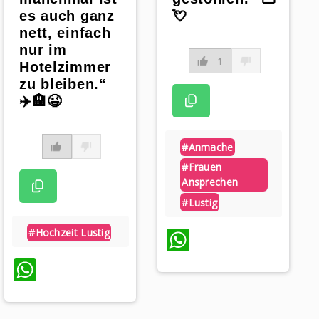
es auch ganz
💘
nett, einfach
nur im
1
Hotelzimmer
zu bleiben.“
✈️🏨😉
#anmache
#frauen
Ansprechen
#lustig
WhatsApp
#hochzeit Lustig
WhatsApp