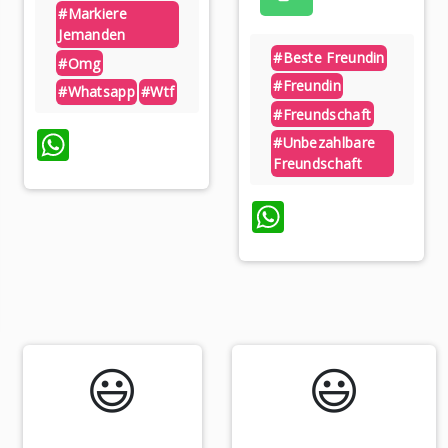
#markiere
Jemanden
#beste Freundin
#omg
#freundin
#whatsapp
#wtf
#freundschaft
WhatsApp
#unbezahlbare
Freundschaft
WhatsApp
p
😃️
😃️