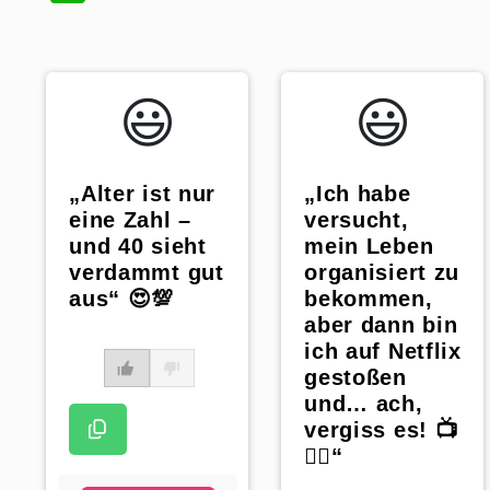
😃️
😃️
„Alter ist nur
„Ich habe
eine Zahl –
versucht,
und 40 sieht
mein Leben
verdammt gut
organisiert zu
aus“ 😍💯
bekommen,
aber dann bin
ich auf Netflix
gestoßen
und… ach,
vergiss es! 📺
🤷‍♀️“