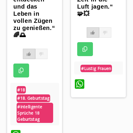
und das
Luft jagen.“
Leben in
🧩💥
vollen Zügen
zu genießen.“
🌈🌅
#lustig Frauen
WhatsApp
p
#18
#18. Geburtstag
#intelligente
Sprüche 18
Geburtstag