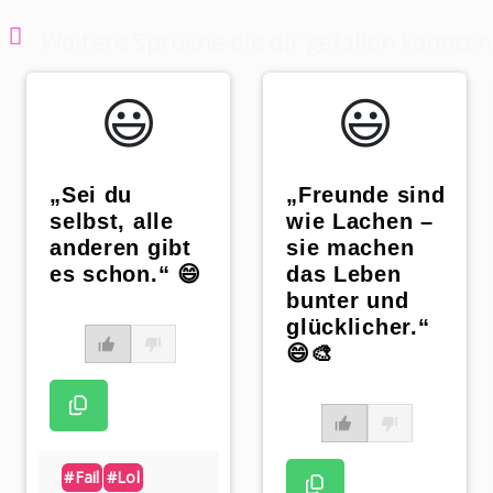
Weitere Sprüche die dir gefallen könnten
😃️
😃️
„Sei du
„Freunde sind
selbst, alle
wie Lachen –
anderen gibt
sie machen
es schon.“ 😄
das Leben
bunter und
glücklicher.“
😄🎨
#fail
#lol