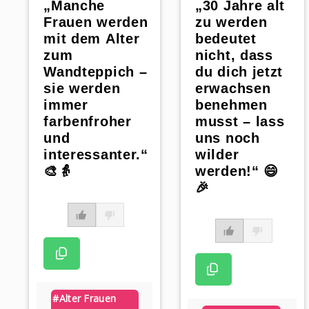
„30 Jahre alt
„Manche
zu werden
Frauen werden
bedeutet
mit dem Alter
nicht, dass
zum
du dich jetzt
Wandteppich –
erwachsen
sie werden
benehmen
immer
musst – lass
farbenfroher
uns noch
und
wilder
interessanter.“
werden!“ 😄
🎨👵
🎉
#alter Frauen