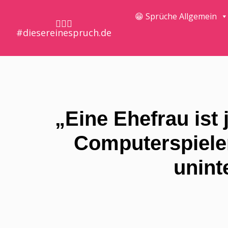
😁 Sprüche Allgemein
🤷🏼‍♀️
#diesereinespruch.de
„Eine Ehefrau ist 
Computerspiele
unint