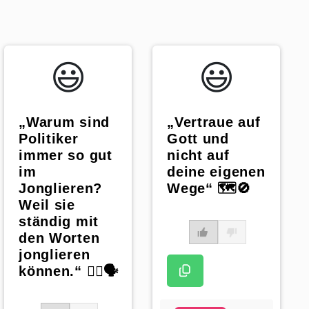
😃️
😃️
„Warum sind
„Vertraue auf
Politiker
Gott und
immer so gut
nicht auf
im
deine eigenen
Jonglieren?
Wege“ 🗺️🚫
Weil sie
ständig mit
den Worten
jonglieren
können.“ 🤹‍♂️🗣️