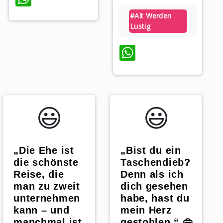
#alt Werden
Lustig
WhatsApp
😃️
😃️
„Die Ehe ist
„Bist du ein
die schönste
Taschendieb?
Reise, die
Denn als ich
man zu zweit
dich gesehen
unternehmen
habe, hast du
kann – und
mein Herz
manchmal ist
gestohlen.“ 👜