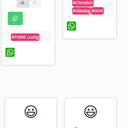
#christlich
#gläubig
#gott
WhatsApp
#politik Lustig
WhatsApp
😃️
😃️