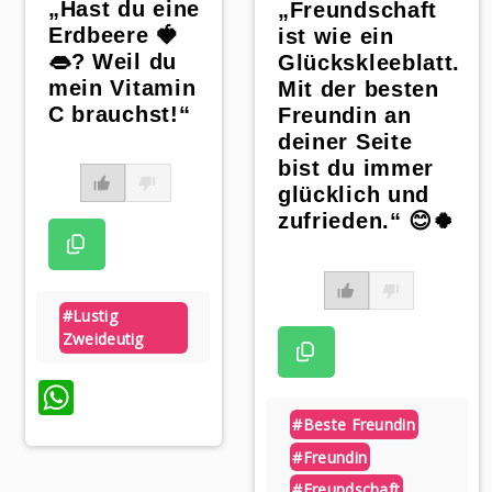
„Hast du eine
„Freundschaft
Erdbeere 🍓
ist wie ein
👄? Weil du
Glückskleeblatt.
mein Vitamin
Mit der besten
C brauchst!“
Freundin an
deiner Seite
bist du immer
glücklich und
zufrieden.“ 😊🍀
#lustig
Zweideutig
WhatsApp
#beste Freundin
#freundin
#freundschaft