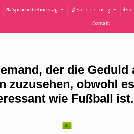
🥳 Sprüche Geburtstag
🤣 Sprüche Lustig
🕯Sp
Kontakt
jemand, der die Geduld 
n zuzusehen, obwohl es 
eressant wie Fußball ist.