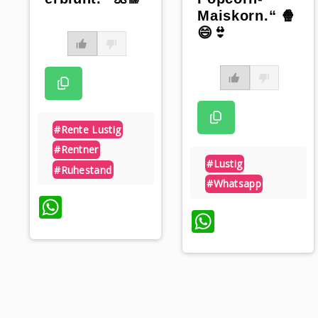
Maiskorn.“ 🍿
😄👙
#rente Lustig
#rentner
#lustig
#ruhestand
#whatsapp
WhatsApp
WhatsAp