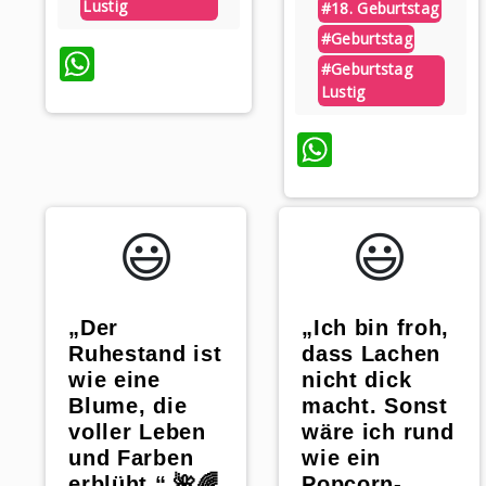
Lustig
#18. Geburtstag
#geburtstag
WhatsApp
#geburtstag
Lustig
WhatsAp
😃️
😃️
„Der
„Ich bin froh,
Ruhestand ist
dass Lachen
wie eine
nicht dick
Blume, die
macht. Sonst
voller Leben
wäre ich rund
und Farben
wie ein
erblüht.“ 🌺🌈
Popcorn-