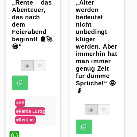
„Rente – das
„Älter
Abenteuer,
werden
das nach
bedeutet
dem
nicht
Feierabend
unbedingt
beginnt! 🛅🚀
klüger
😄“
werden. Aber
immerhin hat
man immer
genug Zeit
für dumme
Sprüche!“ 🤪
👴
#alt
#rente Lustig
#rentner
WhatsApp