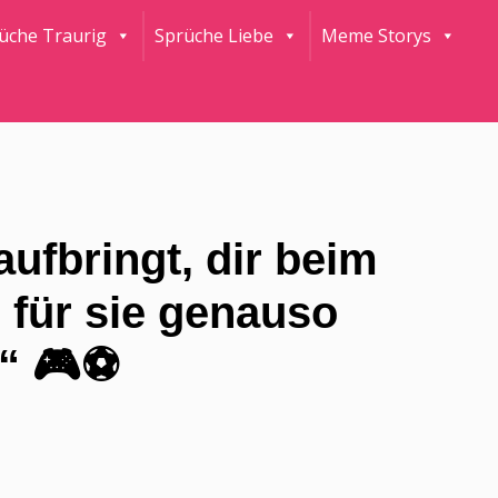
rüche Traurig
Sprüche Liebe
Meme Storys
aufbringt, dir beim
für sie genauso
“ 🎮⚽️