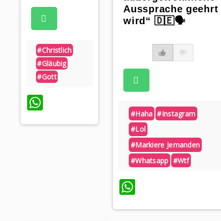
Aussprache geehrt
wird“ 🇩🇪🗣️
#christlich
#gläubig
#gott
WhatsApp
#haha
#instagram
#lol
#markiere Jemanden
#whatsapp
#wtf
WhatsApp