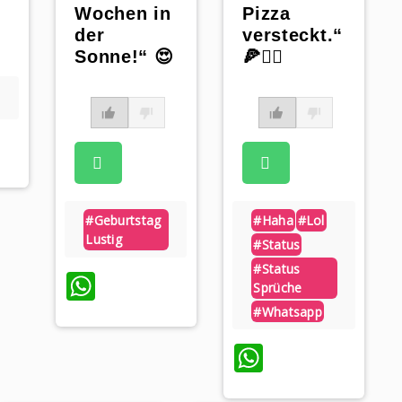
Wochen in
Pizza
der
versteckt.“
Sonne!“ 😍
🍕🏋️‍♀️
#geburtstag
#haha
#lol
Lustig
#status
#status
WhatsApp
Sprüche
#whatsapp
WhatsApp