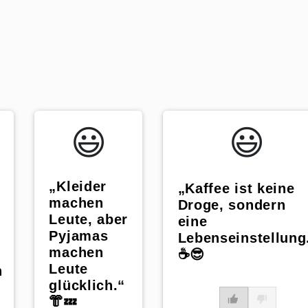
😃️
😃️
„Kleider
„Kaffee ist keine
machen
Droge, sondern
Leute, aber
eine
Pyjamas
Lebenseinstellung
machen
☕️😎
Leute
n
glücklich.“
👘💤