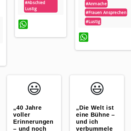
#abschied
#anmache
Lustig
#frauen Ansprechen
WhatsApp
#lustig
WhatsAp
App
😃️
😃️
„40 Jahre
„Die Welt ist
voller
eine Bühne –
Erinnerungen
und ich
– und noch
verbummele