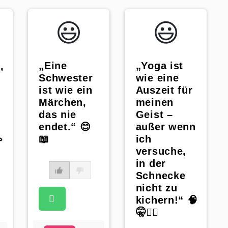
😃️
😃️
„Eine
„Yoga ist
,
Schwester
wie eine
ist wie ein
Auszeit für
Märchen,
meinen
das nie
Geist –
endet.“ 😊
außer wenn
📖
ich

versuche,
in der
Schnecke
nicht zu
kichern!“ 🧠
🤫🧘‍♂️