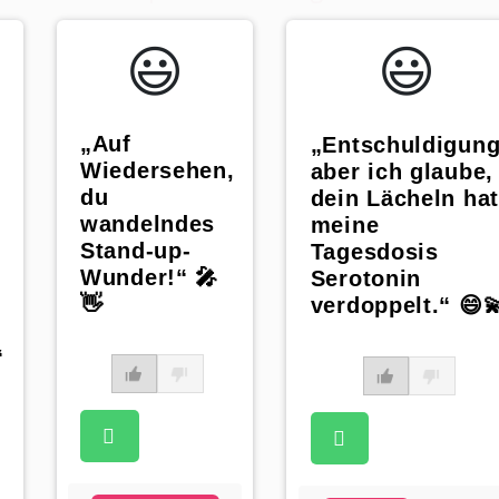
😃️
😃️
„Auf
„Entschuldigung
Wiedersehen,
aber ich glaube,
du
dein Lächeln hat
wandelndes
meine
Stand-up-
Tagesdosis
Wunder!“ 🎤
Serotonin
👋
verdoppelt.“ 😄
“