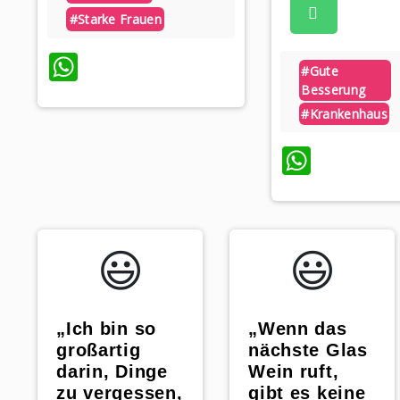
#starke Frauen
WhatsApp
#gute
Besserung
#krankenhaus
Whats
😃️
😃️
„Ich bin so
„Wenn das
großartig
nächste Glas
darin, Dinge
Wein ruft,
zu vergessen,
gibt es keine