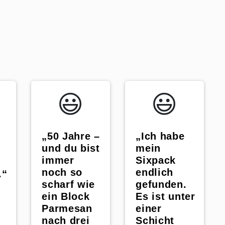
😃️
😃️
„50 Jahre –
„Ich habe
und du bist
mein
immer
Sixpack
noch so
endlich
.“
scharf wie
gefunden.
ein Block
Es ist unter
Parmesan
einer
nach drei
Schicht