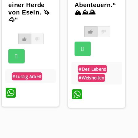
einer Herde
Abenteuern.“
von Eseln. 🦄
🏔⛰🌄
🐴“
#des Lebens
#lustig Arbeit
#weisheiten
WhatsApp
WhatsApp