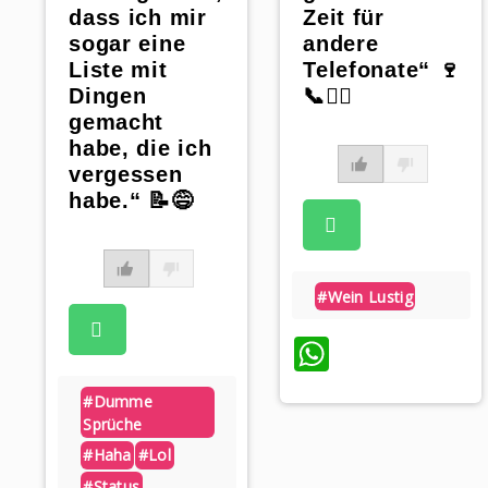
dass ich mir
Zeit für
sogar eine
andere
Liste mit
Telefonate“ 🍷
Dingen
📞🤷‍♂️
gemacht
habe, die ich
vergessen
habe.“ 📝😅
#wein Lustig
WhatsAp
#dumme
Sprüche
#haha
#lol
#status