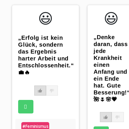
😃️
😃️
„Denke
„Erfolg ist kein
daran, dass
Glück, sondern
jede
das Ergebnis
Krankheit
harter Arbeit und
einen
Entschlossenheit.“
Anfang und
💼🔥
ein Ende
hat. Gute
Besserung!
🌺🌷🌸💗
#feminismus