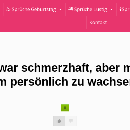
🥳 Sprüche Geburtstag
🤣 Sprüche Lustig
🕯Sp
Kontakt
zwar schmerzhaft, aber 
m persönlich zu wachsen