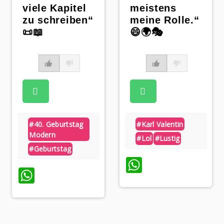
viele Kapitel
meistens
zu schreiben“
meine Rolle.“
📜📖
😄🌍🎭
#40. Geburtstag
#karl Valentin
Modern
#lol
#lustig
#geburtstag
p
WhatsApp
WhatsApp