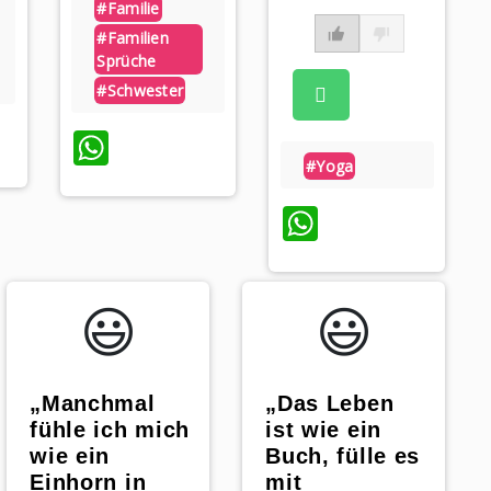
#familie
#familien
Sprüche
#schwester
p
WhatsApp
#yoga
WhatsApp
😃️
😃️
„Manchmal
„Das Leben
fühle ich mich
ist wie ein
wie ein
Buch, fülle es
Einhorn in
mit