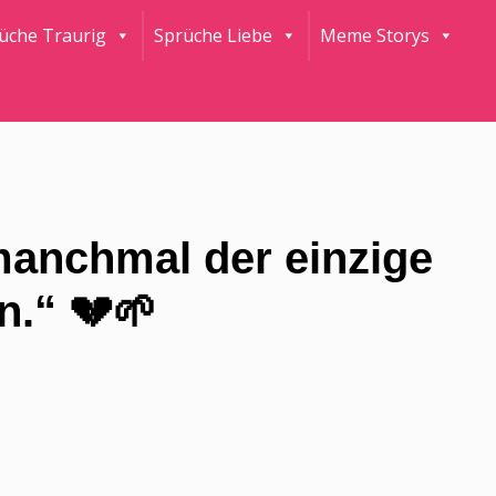
rüche Traurig
Sprüche Liebe
Meme Storys
manchmal der einzige
.“ 💔🌱