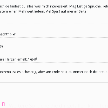
pruch.de findest du alles was mich interessiert. Mag lustige Sprüche,
ern einen Mehrwert liefern. Viel Spaß auf meiner Seite
macht“ ✨🌠
🎁
re Herzen erhellt.“ 😭🌈
 Manchmal ist es schwierig, aber am Ende hast du immer noch die Freu
Weitere Sprüche die dir gefallen könnten