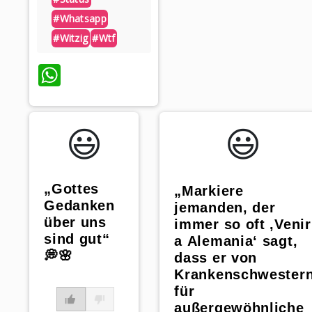
#whatsapp
#witzig
#wtf
WhatsApp
😃️
😃️
„Gottes
„Markiere
Gedanken
jemanden, der
über uns
immer so oft ‚Venir
sind gut“
a Alemania‘ sagt,
💭🌸
dass er von
Krankenschwester
für
außergewöhnliche