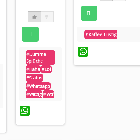
#kaffee Lustig
WhatsApp
#dumme
Sprüche
#haha
#lol
#status
#whatsapp
#witzig
#wtf
WhatsApp