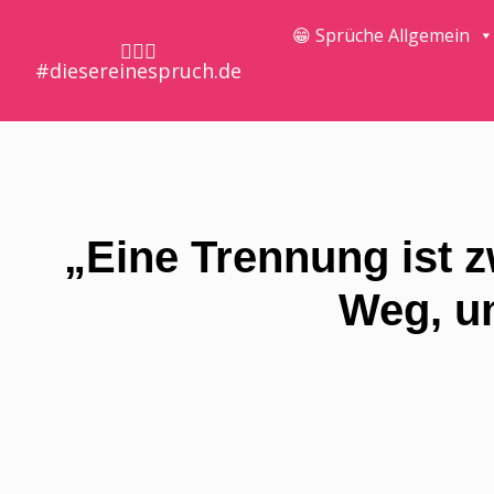
😁 Sprüche Allgemein
🤷🏼‍♀️
#diesereinespruch.de
„Eine Trennung ist 
Weg, u